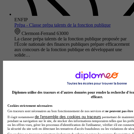
ENFIP
Prépa - Classe prépa talents de la fonction publique
Clermont-Ferrand 63000
La classe prépa talents de la fonction publique proposée par
l'École nationale des finances publiques prépare efficacement
aux concours de la fonction publique en développant une
solide…
Diplomeo utilise des traceurs et d’autres données pour rendre la recherche d’éco
efficace.
Cookies strictement nécessaires
Ces traceurs sont nécessaires au bon fonctionnement de nos services et
ne peuvent pas être 
de l'ensemble des cookies ou traceurs
Il s'agit notamment
permettant de maintenir 
pendant sa navigation sur le site, de stocker des informations temporaires telles que les préf
ou les offres vues, gérer les processus d'identification de l'utilisateur, vérifier s'il est conn
la sécurité du site web en détectant les tentatives d'accès frauduleux ou les violations de sécu
Lycée polyvalent La Fayette
Ces cookies ou traceurs permettent également de piloter et suivre les sources d'acquisition d'