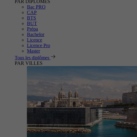
PAR DIPLÔMES
Bac PRO
CAP
BTS
BUT
Prépa
Bachelor
Licence
Licence Pro
Master
Tous les diplômes
PAR VILLES