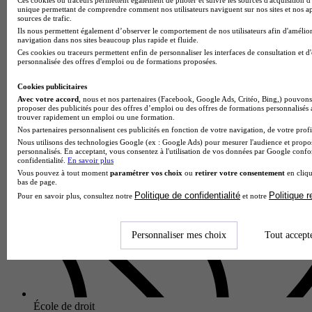
unique permettant de comprendre comment nos utilisateurs naviguent sur nos sites et nos ap
Prépa - Classe préparatoire mathématiques-physique (MP), 2e
sources de trafic.
année
Ils nous permettent également d’observer le comportement de nos utilisateurs afin d'amélior
4.0
navigation dans nos sites beaucoup plus rapide et fluide.
Ces cookies ou traceurs permettent enfin de personnaliser les interfaces de consultation et d
personnalisée des offres d'emploi ou de formations proposées.
1 avis
Clermont-Ferrand 63000
Cookies publicitaires
Au Lycée polyvalent La Fayette, la classe préparatoire
Avec votre accord
, nous et nos partenaires (Facebook, Google Ads, Critéo, Bing,) pouvons 
mathématiques-physique (MP), 2e année approfondit les
proposer des publicités pour des offres d’emploi ou des offres de formations personnalisés
trouver rapidement un emploi ou une formation.
connaissances fondamentales en mathématiques, physique et
Nos partenaires personnalisent ces publicités en fonction de votre navigation, de votre profil
sciences de l'ingén…
Nous utilisons des technologies Google (ex : Google Ads) pour mesurer l'audience et propos
personnalisés. En acceptant, vous consentez à l'utilisation de vos données par Google conf
confidentialité.
En savoir plus
Vous pouvez à tout moment
paramétrer vos choix
ou
retirer votre consentement
en cliqu
bas de page.
Politique de confidentialité
Politique 
Pour en savoir plus, consultez notre
et notre
Personnaliser mes choix
Tout accept
École de droit