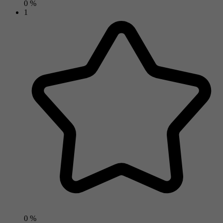
0 %
1
0 %