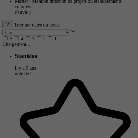
Master - Mention direction de projets ou établissements
culturels
(0
avis
)
Trier par dates ou notes
5
4
3
2
1
Chargement...
Stanislas
Il y a 9 ans
note de
5