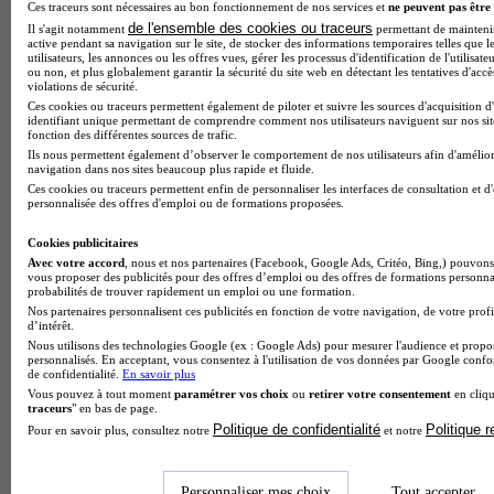
Ces traceurs sont nécessaires au bon fonctionnement de nos services et
ne peuvent pas être 
de l'ensemble des cookies ou traceurs
Il s'agit notamment
permettant de maintenir 
active pendant sa navigation sur le site, de stocker des informations temporaires telles que l
utilisateurs, les annonces ou les offres vues, gérer les processus d'identification de l'utilisateu
ou non, et plus globalement garantir la sécurité du site web en détectant les tentatives d'acc
violations de sécurité.
Ces cookies ou traceurs permettent également de piloter et suivre les sources d'acquisition d
identifiant unique permettant de comprendre comment nos utilisateurs naviguent sur nos site
fonction des différentes sources de trafic.
Ils nous permettent également d’observer le comportement de nos utilisateurs afin d'amélior
navigation dans nos sites beaucoup plus rapide et fluide.
Ces cookies ou traceurs permettent enfin de personnaliser les interfaces de consultation et d
personnalisée des offres d'emploi ou de formations proposées.
Cookies publicitaires
Avec votre accord
, nous et nos partenaires (Facebook, Google Ads, Critéo, Bing,) pouvons 
vous proposer des publicités pour des offres d’emploi ou des offres de formations personna
probabilités de trouver rapidement un emploi ou une formation.
Nos partenaires personnalisent ces publicités en fonction de votre navigation, de votre profi
d’intérêt.
Nous utilisons des technologies Google (ex : Google Ads) pour mesurer l'audience et propos
personnalisés. En acceptant, vous consentez à l'utilisation de vos données par Google conf
de confidentialité.
En savoir plus
Vous pouvez à tout moment
paramétrer vos choix
ou
retirer votre consentement
en cliqu
traceurs
" en bas de page.
Politique de confidentialité
Politique 
Pour en savoir plus, consultez notre
et notre
Note de 2 sur 5
Personnaliser mes choix
Tout accepter