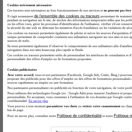
5 avis
Cookies strictement nécessaires
Ces traceurs sont nécessaires au bon fonctionnement de nos services et
Ville-d'Avray
ne peuvent pas être 
de l'ensemble des cookies ou traceurs
Il s'agit notamment
permettant de maintenir 
pendant sa navigation sur le site, de stocker des informations temporaires telles que les préf
ou les offres vues, gérer les processus d'identification de l'utilisateur, vérifier s'il est conn
la sécurité du site web en détectant les tentatives d'accès frauduleux ou les violations de sécu
Ces cookies ou traceurs permettent également de piloter et suivre les sources d'acquisition d'
unique permettant de comprendre comment nos utilisateurs naviguent sur nos sites et nos ap
sources de trafic.
Ils nous permettent également d’observer le comportement de nos utilisateurs afin d'amélior
navigation dans nos sites beaucoup plus rapide et fluide.
Ces cookies ou traceurs permettent enfin de personnaliser les interfaces de consultation et d
personnalisée des offres d'emploi ou de formations proposées.
Cookies publicitaires
Avec votre accord
, nous et nos partenaires (Facebook, Google Ads, Critéo, Bing,) pouvons 
proposer des publicités pour des offres d’emploi ou des offres de formations personnalisés
trouver rapidement un emploi ou une formation.
Nos partenaires personnalisent ces publicités en fonction de votre navigation, de votre profil
Nous utilisons des technologies Google (ex : Google Ads) pour mesurer l'audience et propos
personnalisés. En acceptant, vous consentez à l'utilisation de vos données par Google conf
confidentialité.
En savoir plus
Vous pouvez à tout moment
paramétrer vos choix
ou
retirer votre consentement
en cliqu
bas de page.
Politique de confidentialité
Politique 
Pour en savoir plus, consultez notre
et notre