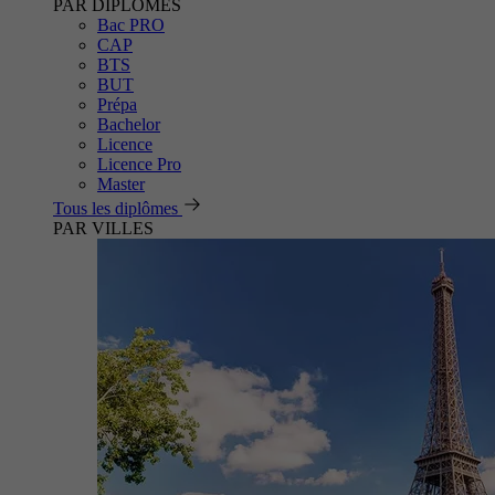
PAR DIPLÔMES
Bac PRO
CAP
BTS
BUT
Prépa
Bachelor
Licence
Licence Pro
Master
Tous les diplômes
PAR VILLES