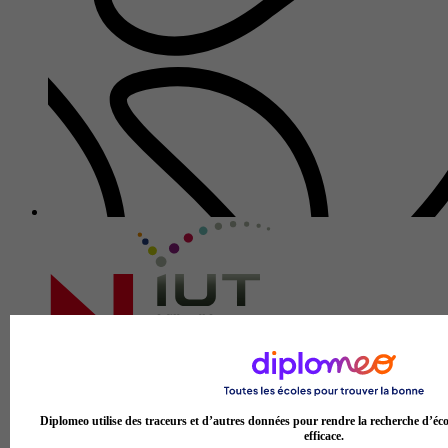
IUT de Ville d’Avray
3.6
Diplomeo utilise des traceurs et d’autres données pour rendre la recherche d’éco
efficace.