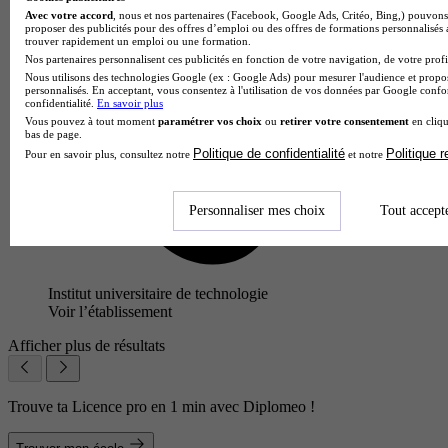
Avec votre accord
, nous et nos partenaires (Facebook, Google Ads, Critéo, Bing,) pouvons 
proposer des publicités pour des offres d’emploi ou des offres de formations personnalisés
trouver rapidement un emploi ou une formation.
Nos partenaires personnalisent ces publicités en fonction de votre navigation, de votre profil
Nous utilisons des technologies Google (ex : Google Ads) pour mesurer l'audience et propos
personnalisés. En acceptant, vous consentez à l'utilisation de vos données par Google conf
confidentialité.
En savoir plus
Vous pouvez à tout moment
paramétrer vos choix
ou
retirer votre consentement
en cliqu
bas de page.
Politique de confidentialité
Politique 
Pour en savoir plus, consultez notre
et notre
Personnaliser mes choix
Tout accept
Institut universitaire de technologie
Voir l’établissement
Afficher plus de résultats
Trouve ta Licence pro en 1 min avec Diplomeo !