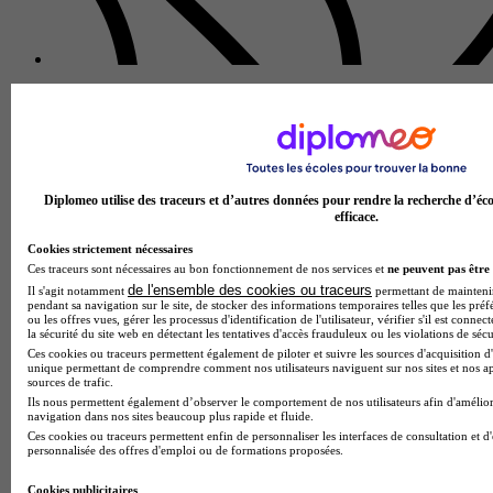
Diplomeo utilise des traceurs et d’autres données pour rendre la recherche d’éco
efficace.
Cookies strictement nécessaires
IUT de Cachan
Ces traceurs sont nécessaires au bon fonctionnement de nos services et
ne peuvent pas être 
3.8
de l'ensemble des cookies ou traceurs
Il s'agit notamment
permettant de maintenir 
pendant sa navigation sur le site, de stocker des informations temporaires telles que les préf
ou les offres vues, gérer les processus d'identification de l'utilisateur, vérifier s'il est conn
4 avis
la sécurité du site web en détectant les tentatives d'accès frauduleux ou les violations de sécu
Ces cookies ou traceurs permettent également de piloter et suivre les sources d'acquisition d'
Cachan
unique permettant de comprendre comment nos utilisateurs naviguent sur nos sites et nos ap
sources de trafic.
Ils nous permettent également d’observer le comportement de nos utilisateurs afin d'amélior
navigation dans nos sites beaucoup plus rapide et fluide.
Ces cookies ou traceurs permettent enfin de personnaliser les interfaces de consultation et d
personnalisée des offres d'emploi ou de formations proposées.
Cookies publicitaires