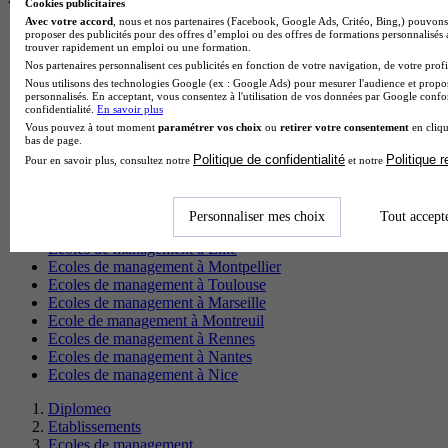
Cookies publicitaires
Avec votre accord
, nous et nos partenaires (Facebook, Google Ads, Critéo, Bing,) pouvons 
Ecole de management à Antibes
proposer des publicités pour des offres d’emploi ou des offres de formations personnalisés
trouver rapidement un emploi ou une formation.
Ecole de management à Fréjus
Nos partenaires personnalisent ces publicités en fonction de votre navigation, de votre profil
Ecole de management à Menton
Nous utilisons des technologies Google (ex : Google Ads) pour mesurer l'audience et propos
Ecole de management à Calais
personnalisés. En acceptant, vous consentez à l'utilisation de vos données par Google conf
Ecole de management à Cambrai
confidentialité.
En savoir plus
Ecole de management à Istres
Vous pouvez à tout moment
paramétrer vos choix
ou
retirer votre consentement
en cliqu
Ecole de management à La Seyne-sur-Mer
bas de page.
Ecoles de management à Paris
Politique de confidentialité
Politique 
Pour en savoir plus, consultez notre
et notre
Ecoles de management à Lyon
Ecoles de management à Grenoble
Ecoles de management à Strasbourg
Personnaliser mes choix
Tout accept
Ecoles de management à Bordeaux
Ecoles de management à Lille
Ecoles de management à Montpellier
Ecoles de management à Toulouse
Ecoles de management à Marseille
Ecole de management à Montreuil
Ecoles de management à Rennes
Ecoles de management à Nantes
Ecoles de management à Nice
Diplomeo
Etablissements
Ecoles de management