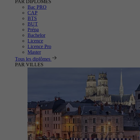
PAR DIPLÔMES
Bac PRO
CAP
BTS
BUT
Prépa
Bachelor
Licence
Licence Pro
Master
Tous les diplômes
PAR VILLES