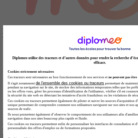
Les Ecoles de management proches de
Valenciennes
Ecole de management à Calais
Ecole de management à Cambrai
Diplomeo utilise des traceurs et d’autres données pour rendre la recherche d’éco
efficace.
Ecoles de management à Lille
Ecoles de management à Amiens
Cookies strictement nécessaires
Ecoles de management à Reims
Ces traceurs sont nécessaires au bon fonctionnement de nos services et
ne peuvent pas être 
Ecoles de management à Arras
de l'ensemble des cookies ou traceurs
Il s'agit notamment
permettant de maintenir 
Ecoles de management à Compiègne
pendant sa navigation sur le site, de stocker des informations temporaires telles que les préf
Ecole de management à Charleville-Mézières
ou les offres vues, gérer les processus d'identification de l'utilisateur, vérifier s'il est conn
la sécurité du site web en détectant les tentatives d'accès frauduleux ou les violations de sécu
Ecole de management à Laon
Ces cookies ou traceurs permettent également de piloter et suivre les sources d'acquisition d'
Ecole de management à Saint-Quentin
unique permettant de comprendre comment nos utilisateurs naviguent sur nos sites et nos ap
Ecoles de management à Beauvais
sources de trafic.
Ecole de management à Soissons
Ils nous permettent également d’observer le comportement de nos utilisateurs afin d'amélior
navigation dans nos sites beaucoup plus rapide et fluide.
Ces cookies ou traceurs permettent enfin de personnaliser les interfaces de consultation et d
Les Ecoles de management par ville les
personnalisée des offres d'emploi ou de formations proposées.
plus recherchées