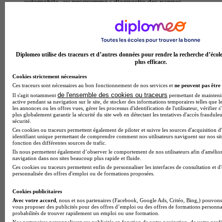
automobile. au programme : diagnostic des pannes
mecaniques et electroniques, maintenance preventive et
corrective des moteurs thermiques et hybrides, controle des
systemes de securite (freinage, direction, suspension), ainsi
que la maitrise des outils de diagnostic numeriques et des
technologies embarquees. les apprenants developpent des
Diplomeo utilise des traceurs et d’autres données pour rendre la recherche d’écol
competences techniques en intervention sur vehicules, en
plus efficace.
relation client et en gestion d'atelier. ils acquierent egalement
une expertise dans l'analyse fonctionnelle et structurelle des
Cookies strictement nécessaires
systemes automatises. a l'issue de la formation, les diplomes
Ces traceurs sont nécessaires au bon fonctionnement de nos services et
ne peuvent pas être 
peuvent exercer comme technicien de maintenance
de l'ensemble des cookies ou traceurs
Il s'agit notamment
permettant de maintenir 
automobile, mecanicien reparateur en concession ou garage
active pendant sa navigation sur le site, de stocker des informations temporaires telles que le
independant, ou encore conseiller technique apres-vente, avec
les annonces ou les offres vues, gérer les processus d'identification de l'utilisateur, vérifier s
plus globalement garantir la sécurité du site web en détectant les tentatives d'accès fraudule
des perspectives d'evolution vers des postes de chef d'atelier
sécurité.
ou de receptionnaire.
Ces cookies ou traceurs permettent également de piloter et suivre les sources d'acquisition d
Temps plein
identifiant unique permettant de comprendre comment nos utilisateurs naviguent sur nos site
fonction des différentes sources de trafic.
En présentiel
Ils nous permettent également d’observer le comportement de nos utilisateurs afin d'amélior
navigation dans nos sites beaucoup plus rapide et fluide.
Bac pro - Métiers de l'électricité et de ses
Ces cookies ou traceurs permettent enfin de personnaliser les interfaces de consultation et d
environnements connectés
personnalisée des offres d'emploi ou de formations proposées.
Cookies publicitaires
Le bac pro metiers de l'electricite et de ses environnements
Avec votre accord
, nous et nos partenaires (Facebook, Google Ads, Critéo, Bing,) pouvons 
connectes propose au lycee professionnel fred scamaroni
vous proposer des publicités pour des offres d’emploi ou des offres de formations personna
forme des techniciens polyvalents capables d'intervenir sur les
probabilités de trouver rapidement un emploi ou une formation.
installations electriques des batiments residentiels, tertiaires et