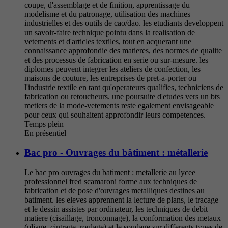
coupe, d'assemblage et de finition, apprentissage du
modelisme et du patronage, utilisation des machines
industrielles et des outils de cao/dao. les etudiants developpent
un savoir-faire technique pointu dans la realisation de
vetements et d'articles textiles, tout en acquerant une
connaissance approfondie des matieres, des normes de qualite
et des processus de fabrication en serie ou sur-mesure. les
diplomes peuvent integrer les ateliers de confection, les
maisons de couture, les entreprises de pret-a-porter ou
l'industrie textile en tant qu'operateurs qualifies, techniciens de
fabrication ou retoucheurs. une poursuite d'etudes vers un bts
metiers de la mode-vetements reste egalement envisageable
pour ceux qui souhaitent approfondir leurs competences.
Temps plein
En présentiel
Bac pro - Ouvrages du bâtiment : métallerie
Le bac pro ouvrages du batiment : metallerie au lycee
professionnel fred scamaroni forme aux techniques de
fabrication et de pose d'ouvrages metalliques destines au
batiment. les eleves apprennent la lecture de plans, le tracage
et le dessin assistes par ordinateur, les techniques de debit
matiere (cisaillage, tronconnage), la conformation des metaux
(pliage, cintrage, roulage) et le soudage sur differents types de