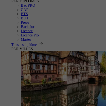
PAR DIPLÔMES
Bac PRO
CAP
BTS
BUT
Prépa
Bachelor
Licence
Licence Pro
Master
Tous les diplômes
PAR VILLES