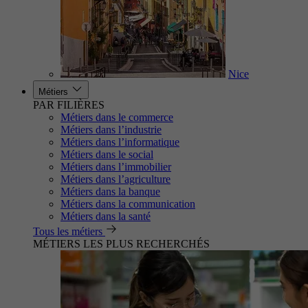
Nice
Métiers
PAR FILIÈRES
Métiers dans le commerce
Métiers dans l’industrie
Métiers dans l’informatique
Métiers dans le social
Métiers dans l’immobilier
Métiers dans l’agriculture
Métiers dans la banque
Métiers dans la communication
Métiers dans la santé
Tous les métiers
MÉTIERS LES PLUS RECHERCHÉS