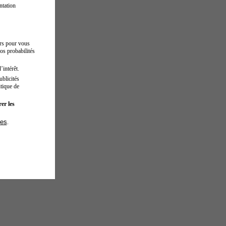
ntation
urs pour vous
os probabilités
’intérêt.
blicités
tique de
er les
ies
.