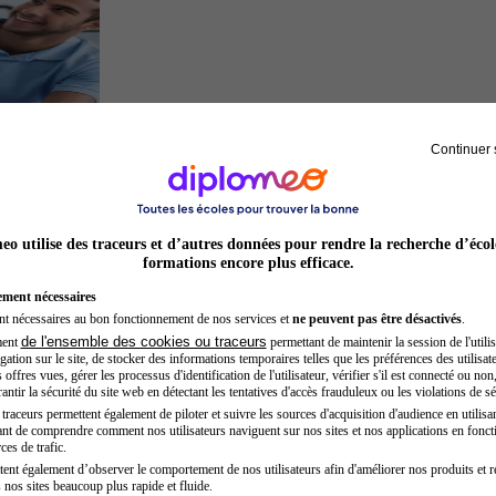
Continuer 
Kinésithérapeute sportif
o utilise des traceurs et d’autres données pour rendre la recherche d’écol
formations encore plus efficace.
ement nécessaires
nt nécessaires au bon fonctionnement de nos services et
ne peuvent pas être désactivés
.
de l'ensemble des cookies ou traceurs
ment
permettant de maintenir la session de l'utilis
ation sur le site, de stocker des informations temporaires telles que les préférences des utilisate
offres vues, gérer les processus d'identification de l'utilisateur, vérifier s'il est connecté ou non,
ntir la sécurité du site web en détectant les tentatives d'accès frauduleux ou les violations de sé
raceurs permettent également de piloter et suivre les sources d'acquisition d'audience en utilisan
nt de comprendre comment nos utilisateurs naviguent sur nos sites et nos applications en fonct
Hôtesse de l'air steward
ces de trafic.
tent également d’observer le comportement de nos utilisateurs afin d'améliorer nos produits et r
 nos sites beaucoup plus rapide et fluide.