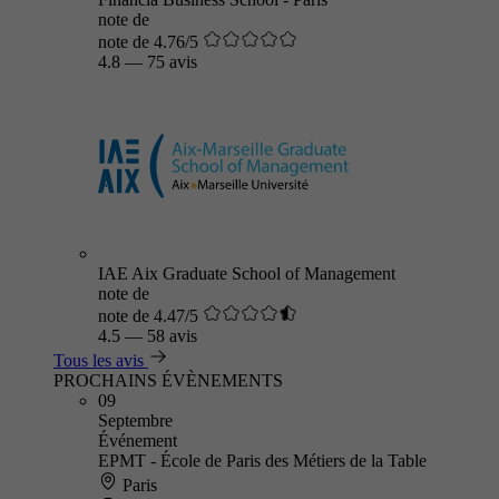
note de
note de 4.76/5
4.8
—
75 avis
IAE Aix Graduate School of Management
note de
note de 4.47/5
4.5
—
58 avis
Tous les avis
PROCHAINS ÉVÈNEMENTS
09
Septembre
Événement
EPMT - École de Paris des Métiers de la Table
Paris