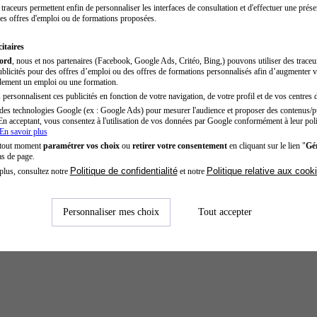
traceurs permettent enfin de personnaliser les interfaces de consultation et d'effectuer une prése
es offres d'emploi ou de formations proposées.
itaires
cord
, nous et nos partenaires (Facebook, Google Ads, Critéo, Bing,) pouvons utiliser des trace
blicités pour des offres d’emploi ou des offres de formations personnalisés afin d’augmenter v
dement un emploi ou une formation.
personnalisent ces publicités en fonction de votre navigation, de votre profil et de vos centres d
des technologies Google (ex : Google Ads) pour mesurer l'audience et proposer des contenus/pu
En acceptant, vous consentez à l'utilisation de vos données par Google conformément à leur poli
En savoir plus
 tout moment
paramétrer vos choix
ou
retirer votre consentement
en cliquant sur le lien "
Gér
as de page.
Politique de confidentialité
Politique relative aux cook
plus, consultez notre
et notre
Personnaliser mes choix
Tout accepter