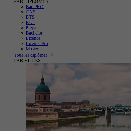
PAR DIPLÔMES
Bac PRO
CAP
BTS
BUT
Prépa
Bachelor
Licence
Licence Pro
Master
Tous les diplômes
PAR VILLES