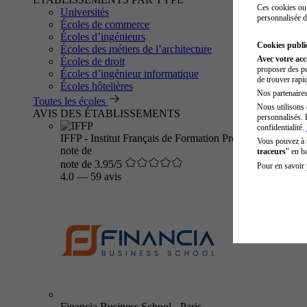
Ces cookies ou 
Universités
personnalisée d
Écoles de commerce
Écoles d’ingénieurs
Cookies public
Écoles des métiers de l’architecture
Avec votre ac
Écoles de droit
proposer des pu
Écoles d’ingénieur informatique
de trouver rapi
Écoles hôtelières
Nos partenaires 
Toutes les écoles
Nous utilisons 
AVIS DES ÉTABLISSEMENTS
personnalisés. 
confidentialité.
IFFP - Institut Français de Formation Professionnelle
Vous pouvez à
note de
traceurs
" en b
note de 3.95/5
Pour en savoir 
4.0
—
59 avis
Financia Business School - Paris