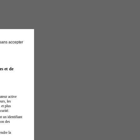
sans accepter
es et de
ateur active
urs, les
 et plus
curité.
t un identifiant
ion des
endre la