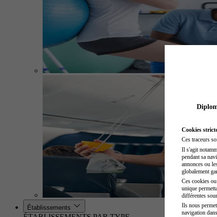
Diplome
Cookies strict
Ces traceurs so
Il s'agit notam
pendant sa navig
annonces ou les 
globalement gara
Ces cookies ou t
unique permetta
différentes sour
Ils nous permet
Établissements
navigation dans
ÉTABLISSEMENTS PAR TYPE