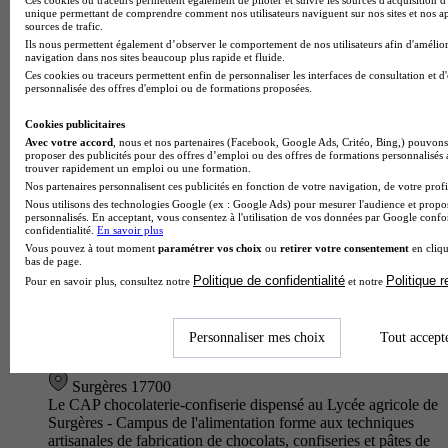
unique permettant de comprendre comment nos utilisateurs naviguent sur nos sites et nos ap
Surgères 17700
sources de trafic.
Le CAP Menuisier Fabricant du Lycée polyvalent du Pays
Ils nous permettent également d’observer le comportement de nos utilisateurs afin d'amélior
d'Aunis forme en deux ans les passionnés du bois à la maîtrise
navigation dans nos sites beaucoup plus rapide et fluide.
complète des techniques de menuiserie. Au programme :
Ces cookies ou traceurs permettent enfin de personnaliser les interfaces de consultation et d
personnalisée des offres d'emploi ou de formations proposées.
dessin de plan…
Cookies publicitaires
Avec votre accord
, nous et nos partenaires (Facebook, Google Ads, Critéo, Bing,) pouvons 
proposer des publicités pour des offres d’emploi ou des offres de formations personnalisés
trouver rapidement un emploi ou une formation.
Nos partenaires personnalisent ces publicités en fonction de votre navigation, de votre profil
Nous utilisons des technologies Google (ex : Google Ads) pour mesurer l'audience et propos
personnalisés. En acceptant, vous consentez à l'utilisation de vos données par Google conf
confidentialité.
En savoir plus
Vous pouvez à tout moment
paramétrer vos choix
ou
retirer votre consentement
en cliqu
bas de page.
Politique de confidentialité
Politique 
Pour en savoir plus, consultez notre
et notre
Personnaliser mes choix
Tout accept
ENILIA - ENSMIC
CAP - Chocolaterie-confiserie
Surgères 17700
Le CAP chocolaterie-confiserie dispensé au Lycée agricole de
Surgères - Campus de l'alimentation forme aux techniques
artisanales de fabrication de chocolats, confiseries et pâtes de