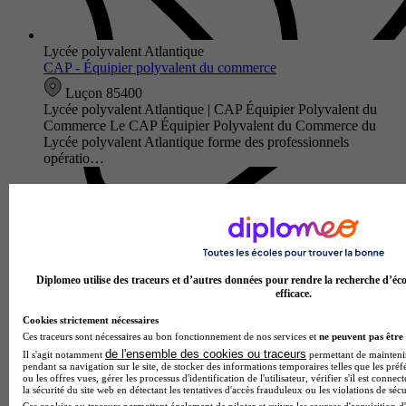
Lycée polyvalent Atlantique
CAP - Équipier polyvalent du commerce
Luçon 85400
Lycée polyvalent Atlantique | CAP Équipier Polyvalent du
Commerce Le CAP Équipier Polyvalent du Commerce du
Lycée polyvalent Atlantique forme des professionnels
opératio…
Diplomeo utilise des traceurs et d’autres données pour rendre la recherche d’éco
efficace.
Cookies strictement nécessaires
Ces traceurs sont nécessaires au bon fonctionnement de nos services et
ne peuvent pas être 
de l'ensemble des cookies ou traceurs
Il s'agit notamment
permettant de maintenir 
pendant sa navigation sur le site, de stocker des informations temporaires telles que les préf
ou les offres vues, gérer les processus d'identification de l'utilisateur, vérifier s'il est conn
Lycée polyvalent du Pays d'Aunis
la sécurité du site web en détectant les tentatives d'accès frauduleux ou les violations de sécu
CAP - Menuisier fabricant
Ces cookies ou traceurs permettent également de piloter et suivre les sources d'acquisition d'