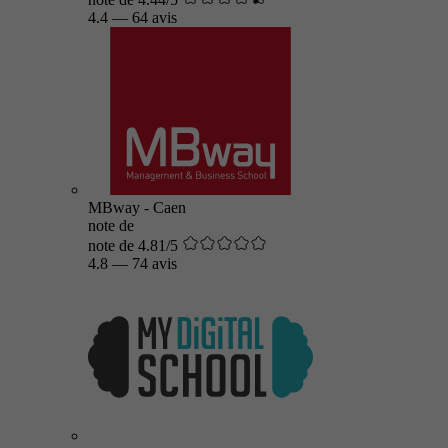
4.4
—
64 avis
MBway - Caen
note de
note de 4.81/5
4.8
—
74 avis