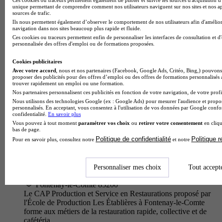
Le CAPa Services aux personnes et vente en espace rural
unique permettant de comprendre comment nos utilisateurs naviguent sur nos sites et nos ap
proposé par le LEGTA Bel Air forme sur deux ans des
sources de trafic.
professionnels polyvalents intervenant dans deux secteurs
Ils nous permettent également d’observer le comportement de nos utilisateurs afin d'amélior
navigation dans nos sites beaucoup plus rapide et fluide.
complémentaires. Au…
Ces cookies ou traceurs permettent enfin de personnaliser les interfaces de consultation et d
personnalisée des offres d'emploi ou de formations proposées.
Cookies publicitaires
Avec votre accord
, nous et nos partenaires (Facebook, Google Ads, Critéo, Bing,) pouvons 
proposer des publicités pour des offres d’emploi ou des offres de formations personnalisés
trouver rapidement un emploi ou une formation.
Nos partenaires personnalisent ces publicités en fonction de votre navigation, de votre profil
Nous utilisons des technologies Google (ex : Google Ads) pour mesurer l'audience et propos
personnalisés. En acceptant, vous consentez à l'utilisation de vos données par Google conf
confidentialité.
En savoir plus
Vous pouvez à tout moment
paramétrer vos choix
ou
retirer votre consentement
en cliqu
bas de page.
Politique de confidentialité
Politique 
Pour en savoir plus, consultez notre
et notre
École de Production Les Établières Fontenay Le Comte
CAP - Production et service en restaurations (rapide,
Personnaliser mes choix
Tout accept
collective, cafétéria)
Fontenay-le-Comte 85200
Le CAP Production et Service en Restaurations proposé par
l'École de Production Les Établières à Fontenay-le-Comte
forme aux métiers de la restauration rapide, collective et de
cafétéria…