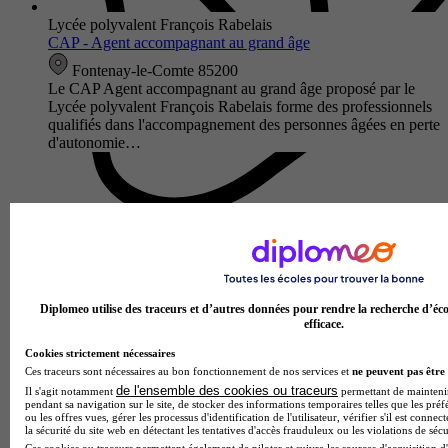
Lycée polyvalent François Rabelais
CAP - Agent accompagnant au grand âge
Fontenay-le-Comte 85200
Le CAP Agent accompagnant au grand âge proposé par le
Lycée polyvalent François Rabelais forme des professionnels
qualifiés dans l'accompagnement des personnes âgées en perte
d'autonomie…
Diplomeo utilise des traceurs et d’autres données pour rendre la recherche d’éco
efficace.
Cookies strictement nécessaires
Ces traceurs sont nécessaires au bon fonctionnement de nos services et
ne peuvent pas être 
LEGTA Bel Air
de l'ensemble des cookies ou traceurs
Il s'agit notamment
permettant de maintenir 
pendant sa navigation sur le site, de stocker des informations temporaires telles que les préf
CAP - CAPa services aux personnes et vente en espace rural
ou les offres vues, gérer les processus d'identification de l'utilisateur, vérifier s'il est conn
la sécurité du site web en détectant les tentatives d'accès frauduleux ou les violations de sécu
Fontenay-le-Comte 85200
Ces cookies ou traceurs permettent également de piloter et suivre les sources d'acquisition d'