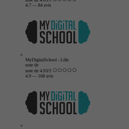
4.7
—
84 avis
MyDigitalSchool - Lille
note de
note de 4.93/5
4.9
—
168 avis