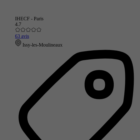
IHECF - Paris
4.7
63 avis
Issy-les-Moulineaux