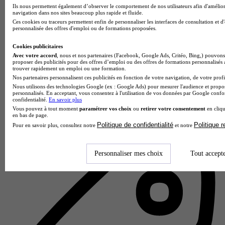
Ils nous permettent également d’observer le comportement de nos utilisateurs afin d'amélior
navigation dans nos sites beaucoup plus rapide et fluide.
Ces cookies ou traceurs permettent enfin de personnaliser les interfaces de consultation et d
personnalisée des offres d'emploi ou de formations proposées.
Cookies publicitaires
Avec votre accord
, nous et nos partenaires (Facebook, Google Ads, Critéo, Bing,) pouvons 
proposer des publicités pour des offres d’emploi ou des offres de formations personnalisés
trouver rapidement un emploi ou une formation.
Nos partenaires personnalisent ces publicités en fonction de votre navigation, de votre profil
Nous utilisons des technologies Google (ex : Google Ads) pour mesurer l'audience et propos
personnalisés. En acceptant, vous consentez à l'utilisation de vos données par Google conf
Talis Bordeaux
confidentialité.
En savoir plus
Vous pouvez à tout moment
paramétrer vos choix
ou
retirer votre consentement
en cliqu
Aucun avis
en bas de page.
Politique de confidentialité
Politique 
Pour en savoir plus, consultez notre
et notre
Bordeaux
Personnaliser mes choix
Tout accept