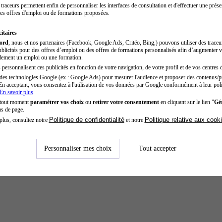
traceurs permettent enfin de personnaliser les interfaces de consultation et d'effectuer une prése
es offres d'emploi ou de formations proposées.
itaires
cord
, nous et nos partenaires (Facebook, Google Ads, Critéo, Bing,) pouvons utiliser des trace
blicités pour des offres d’emploi ou des offres de formations personnalisés afin d’augmenter v
dement un emploi ou une formation.
personnalisent ces publicités en fonction de votre navigation, de votre profil et de vos centres d
des technologies Google (ex : Google Ads) pour mesurer l'audience et proposer des contenus/pu
En acceptant, vous consentez à l'utilisation de vos données par Google conformément à leur poli
En savoir plus
 tout moment
paramétrer vos choix
ou
retirer votre consentement
en cliquant sur le lien "
Gér
as de page.
Politique de confidentialité
Politique relative aux cook
plus, consultez notre
et notre
Personnaliser mes choix
Tout accepter