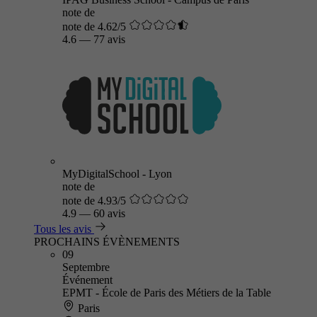
note de
note de 4.62/5
4.6
—
77 avis
MyDigitalSchool - Lyon
note de
note de 4.93/5
4.9
—
60 avis
Tous les avis
PROCHAINS ÉVÈNEMENTS
09
Septembre
Événement
EPMT - École de Paris des Métiers de la Table
Paris