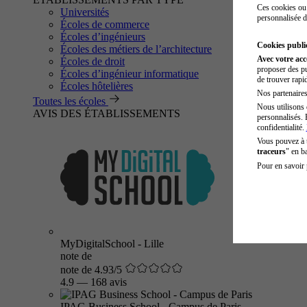
Ces cookies ou 
Universités
personnalisée d
Écoles de commerce
Écoles d’ingénieurs
Cookies public
Écoles des métiers de l’architecture
Avec votre ac
Écoles de droit
proposer des pu
Écoles d’ingénieur informatique
de trouver rapi
Écoles hôtelières
Nos partenaires 
Toutes les écoles
Nous utilisons 
AVIS DES ÉTABLISSEMENTS
personnalisés. 
confidentialité.
Vous pouvez à
traceurs
" en b
Pour en savoir 
MyDigitalSchool - Lille
note de
note de 4.93/5
4.9
—
168 avis
IPAG Business School - Campus de Paris