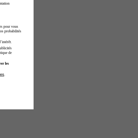
ntation
urs pour vous
os probabilités
’intérêt.
blicités
tique de
er les
ies
.