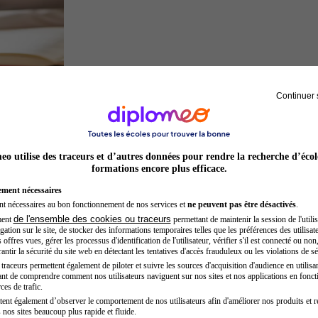
Continuer 
Juriste
o utilise des traceurs et d’autres données pour rendre la recherche d’écol
formations encore plus efficace.
ement nécessaires
nt nécessaires au bon fonctionnement de nos services et
ne peuvent pas être désactivés
.
de l'ensemble des cookies ou traceurs
ment
permettant de maintenir la session de l'utilis
ation sur le site, de stocker des informations temporaires telles que les préférences des utilisate
offres vues, gérer les processus d'identification de l'utilisateur, vérifier s'il est connecté ou non,
ntir la sécurité du site web en détectant les tentatives d'accès frauduleux ou les violations de sé
raceurs permettent également de piloter et suivre les sources d'acquisition d'audience en utilisan
nt de comprendre comment nos utilisateurs naviguent sur nos sites et nos applications en fonct
Préparateur en pharmacie
ces de trafic.
tent également d’observer le comportement de nos utilisateurs afin d'améliorer nos produits et r
 nos sites beaucoup plus rapide et fluide.