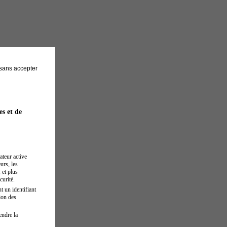
sans accepter
es et de
ateur active
urs, les
 et plus
curité.
t un identifiant
ion des
endre la