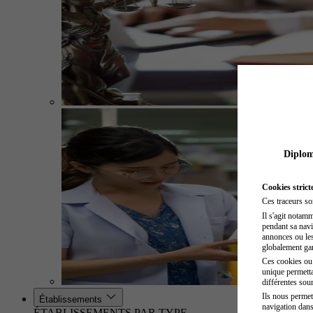
Diplome
Cookies strict
Ces traceurs so
Il s'agit notam
pendant sa navig
annonces ou les 
globalement gara
Ces cookies ou t
unique permetta
différentes sour
Ils nous permet
Établissements
navigation dans
ÉTABLISSEMENTS PAR TYPE