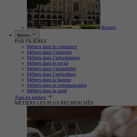
Rennes
Métiers
PAR FILIÈRES
Métiers dans le commerce
Métiers dans l’industrie
Métiers dans l’informatique
Métiers dans le social
Métiers dans l’immobilier
Métiers dans l’agriculture
Métiers dans la banque
Métiers dans la communication
Métiers dans la santé
Tous les métiers
MÉTIERS LES PLUS RECHERCHÉS