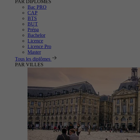
PAR DIPLÔMES
Bac PRO
CAP
BTS
BUT
Prépa
Bachelor
Licence
Licence Pro
Master
Tous les diplômes
PAR VILLES