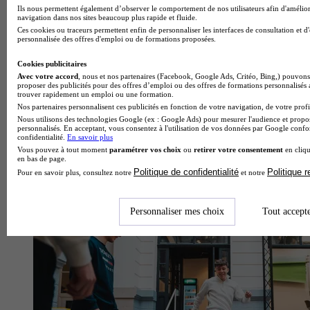
Ils nous permettent également d’observer le comportement de nos utilisateurs afin d'amélior
navigation dans nos sites beaucoup plus rapide et fluide.
Ces cookies ou traceurs permettent enfin de personnaliser les interfaces de consultation et d
personnalisée des offres d'emploi ou de formations proposées.
Cookies publicitaires
Avec votre accord
, nous et nos partenaires (Facebook, Google Ads, Critéo, Bing,) pouvons 
proposer des publicités pour des offres d’emploi ou des offres de formations personnalisés
trouver rapidement un emploi ou une formation.
Nos partenaires personnalisent ces publicités en fonction de votre navigation, de votre profil
Nous utilisons des technologies Google (ex : Google Ads) pour mesurer l'audience et propos
personnalisés. En acceptant, vous consentez à l'utilisation de vos données par Google conf
confidentialité.
En savoir plus
Vous pouvez à tout moment
paramétrer vos choix
ou
retirer votre consentement
en cliqu
en bas de page.
Politique de confidentialité
Politique 
Pour en savoir plus, consultez notre
et notre
École de gestion et de commerce
Voir l’établissement
Personnaliser mes choix
Tout accept