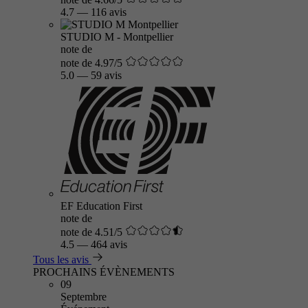
4.7
—
116 avis
STUDIO M - Montpellier
note de
note de 4.97/5
5.0
—
59 avis
EF Education First
note de
note de 4.51/5
4.5
—
464 avis
Tous les avis
PROCHAINS ÉVÈNEMENTS
09
Septembre