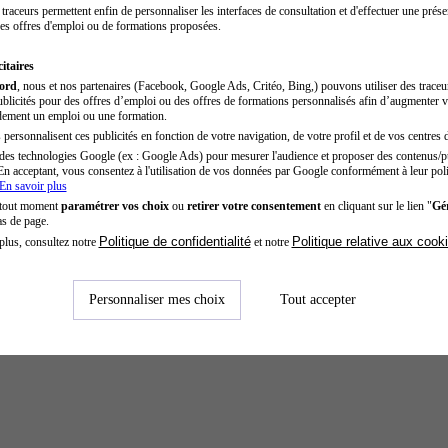
traceurs permettent enfin de personnaliser les interfaces de consultation et d'effectuer une prése
es offres d'emploi ou de formations proposées.
itaires
cord
, nous et nos partenaires (Facebook, Google Ads, Critéo, Bing,) pouvons utiliser des trace
blicités pour des offres d’emploi ou des offres de formations personnalisés afin d’augmenter v
dement un emploi ou une formation.
personnalisent ces publicités en fonction de votre navigation, de votre profil et de vos centres d
des technologies Google (ex : Google Ads) pour mesurer l'audience et proposer des contenus/pu
En acceptant, vous consentez à l'utilisation de vos données par Google conformément à leur poli
En savoir plus
ité - Paris
 tout moment
paramétrer vos choix
ou
retirer votre consentement
en cliquant sur le lien "
Gér
as de page.
Politique de confidentialité
Politique relative aux cook
plus, consultez notre
et notre
Personnaliser mes choix
Tout accepter