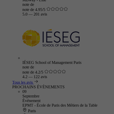
note de
note de 4.95/5
5.0
—
201 avis
IÉSEG School of Management Paris
note de
note de 4.2/5
4.2
—
122 avis
Tous les avis
PROCHAINS ÉVÈNEMENTS
09
Septembre
Événement
EPMT - École de Paris des Métiers de la Table
Paris