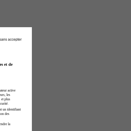
sans accepter
es et de
ateur active
urs, les
 et plus
curité.
t un identifiant
ion des
endre la