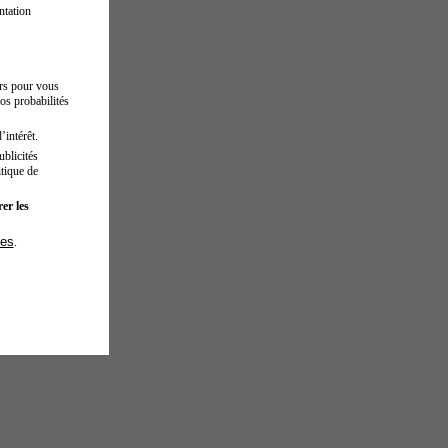
ntation
urs pour vous
os probabilités
’intérêt.
blicités
tique de
er les
ies
.