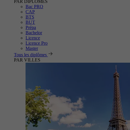
PAR DIPLÔMES
Bac PRO
CAP
BTS
BUT
Prépa
Bachelor
Licence
Licence Pro
Master
Tous les diplômes
PAR VILLES