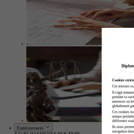
Diplome
Cookies strict
Ces traceurs so
Il s'agit notam
pendant sa navig
annonces ou les 
globalement gara
Ces cookies ou t
unique permetta
différentes sour
Ils nous permet
Établissements
navigation dans
ÉTABLISSEMENTS PAR TYPE