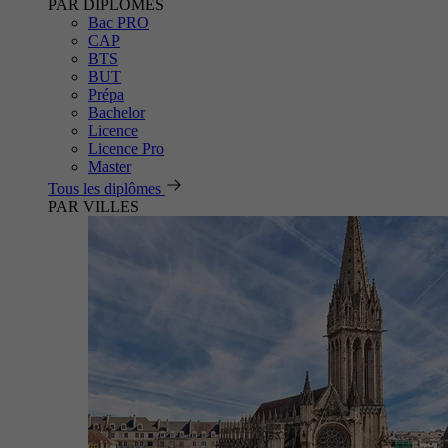
PAR DIPLÔMES
Bac PRO
CAP
BTS
BUT
Prépa
Bachelor
Licence
Licence Pro
Master
Tous les diplômes
PAR VILLES