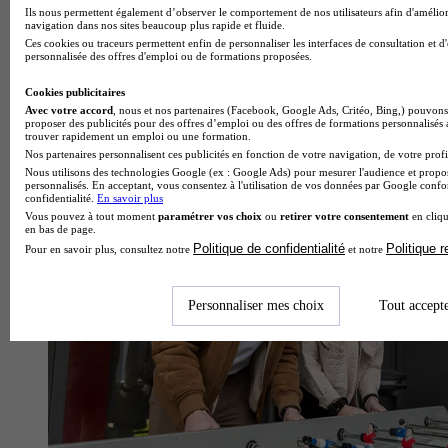
Ils nous permettent également d’observer le comportement de nos utilisateurs afin d'amélior
navigation dans nos sites beaucoup plus rapide et fluide.
Ces cookies ou traceurs permettent enfin de personnaliser les interfaces de consultation et d
personnalisée des offres d'emploi ou de formations proposées.
Cookies publicitaires
Avec votre accord
, nous et nos partenaires (Facebook, Google Ads, Critéo, Bing,) pouvons 
proposer des publicités pour des offres d’emploi ou des offres de formations personnalisés
trouver rapidement un emploi ou une formation.
École de gestion et de commerce
Nos partenaires personnalisent ces publicités en fonction de votre navigation, de votre profil
Voir l’établissement
Nous utilisons des technologies Google (ex : Google Ads) pour mesurer l'audience et propos
personnalisés. En acceptant, vous consentez à l'utilisation de vos données par Google conf
confidentialité.
En savoir plus
Vous pouvez à tout moment
paramétrer vos choix
ou
retirer votre consentement
en cliqu
en bas de page.
Politique de confidentialité
Politique 
Pour en savoir plus, consultez notre
et notre
Personnaliser mes choix
Tout accept