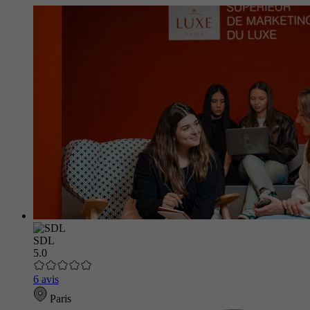
SDL
5.0
6 avis
Paris