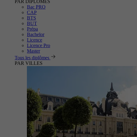
PAR DIPLÔMES
Bac PRO
CAP
BTS
BUT
Prépa
Bachelor
Licence
Licence Pro
Master
Tous les diplômes
PAR VILLES