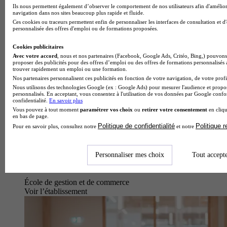
Ils nous permettent également d’observer le comportement de nos utilisateurs afin d'amélior
navigation dans nos sites beaucoup plus rapide et fluide.
Ces cookies ou traceurs permettent enfin de personnaliser les interfaces de consultation et d
personnalisée des offres d'emploi ou de formations proposées.
Cookies publicitaires
Avec votre accord
, nous et nos partenaires (Facebook, Google Ads, Critéo, Bing,) pouvons 
proposer des publicités pour des offres d’emploi ou des offres de formations personnalisés
trouver rapidement un emploi ou une formation.
Nos partenaires personnalisent ces publicités en fonction de votre navigation, de votre profil
Nous utilisons des technologies Google (ex : Google Ads) pour mesurer l'audience et propos
personnalisés. En acceptant, vous consentez à l'utilisation de vos données par Google conf
confidentialité.
En savoir plus
Vous pouvez à tout moment
paramétrer vos choix
ou
retirer votre consentement
en cliqu
en bas de page.
Politique de confidentialité
Politique 
Pour en savoir plus, consultez notre
et notre
Personnaliser mes choix
Tout accept
École de gestion et de commerce
Voir l’établissement