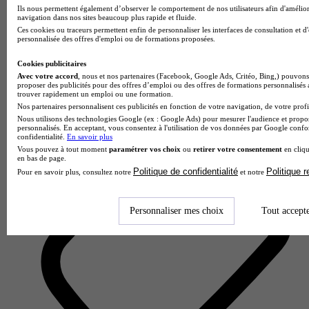
Ils nous permettent également d’observer le comportement de nos utilisateurs afin d'amélior
navigation dans nos sites beaucoup plus rapide et fluide.
Ces cookies ou traceurs permettent enfin de personnaliser les interfaces de consultation et d
personnalisée des offres d'emploi ou de formations proposées.
Audencia SciencesCom - MediaCampus
4.3
Cookies publicitaires
Avec votre accord
, nous et nos partenaires (Facebook, Google Ads, Critéo, Bing,) pouvons 
9 avis
proposer des publicités pour des offres d’emploi ou des offres de formations personnalisés
trouver rapidement un emploi ou une formation.
Nantes
Nos partenaires personnalisent ces publicités en fonction de votre navigation, de votre profil
Nous utilisons des technologies Google (ex : Google Ads) pour mesurer l'audience et propos
personnalisés. En acceptant, vous consentez à l'utilisation de vos données par Google conf
confidentialité.
En savoir plus
Vous pouvez à tout moment
paramétrer vos choix
ou
retirer votre consentement
en cliqu
en bas de page.
Politique de confidentialité
Politique 
Pour en savoir plus, consultez notre
et notre
Personnaliser mes choix
Tout accept