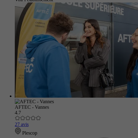
AFTEC - Vannes
4.7
27 avis
Plescop