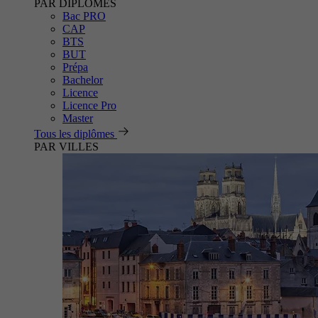
PAR DIPLÔMES
Bac PRO
CAP
BTS
BUT
Prépa
Bachelor
Licence
Licence Pro
Master
Tous les diplômes
PAR VILLES