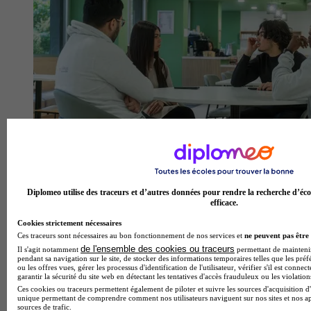
RedSup
Diplomeo utilise des traceurs et d’autres données pour rendre la recherche d’éco
efficace.
Aucun avis
Cookies strictement nécessaires
Clichy
Ces traceurs sont nécessaires au bon fonctionnement de nos services et
ne peuvent pas être 
de l'ensemble des cookies ou traceurs
Il s'agit notamment
permettant de maintenir 
pendant sa navigation sur le site, de stocker des informations temporaires telles que les préf
ou les offres vues, gérer les processus d'identification de l'utilisateur, vérifier s'il est conn
garantir la sécurité du site web en détectant les tentatives d'accès frauduleux ou les violation
Ces cookies ou traceurs permettent également de piloter et suivre les sources d'acquisition d'
unique permettant de comprendre comment nos utilisateurs naviguent sur nos sites et nos ap
sources de trafic.