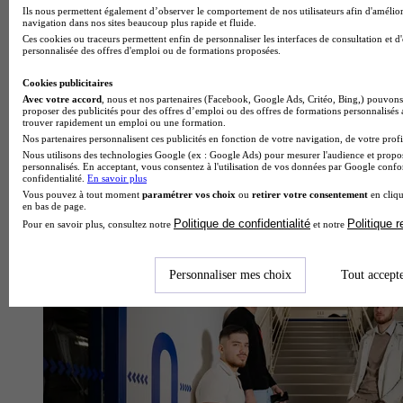
Ils nous permettent également d’observer le comportement de nos utilisateurs afin d'amélior
navigation dans nos sites beaucoup plus rapide et fluide.
Ces cookies ou traceurs permettent enfin de personnaliser les interfaces de consultation et d
personnalisée des offres d'emploi ou de formations proposées.
Cookies publicitaires
Avec votre accord
, nous et nos partenaires (Facebook, Google Ads, Critéo, Bing,) pouvons 
proposer des publicités pour des offres d’emploi ou des offres de formations personnalisés
trouver rapidement un emploi ou une formation.
Nos partenaires personnalisent ces publicités en fonction de votre navigation, de votre profil
Nous utilisons des technologies Google (ex : Google Ads) pour mesurer l'audience et propos
personnalisés. En acceptant, vous consentez à l'utilisation de vos données par Google conf
confidentialité.
En savoir plus
Vous pouvez à tout moment
paramétrer vos choix
ou
retirer votre consentement
en cliqu
en bas de page.
Politique de confidentialité
Politique 
Pour en savoir plus, consultez notre
et notre
École d'ingénierie informatique
Personnaliser mes choix
Tout accept
Voir l’établissement