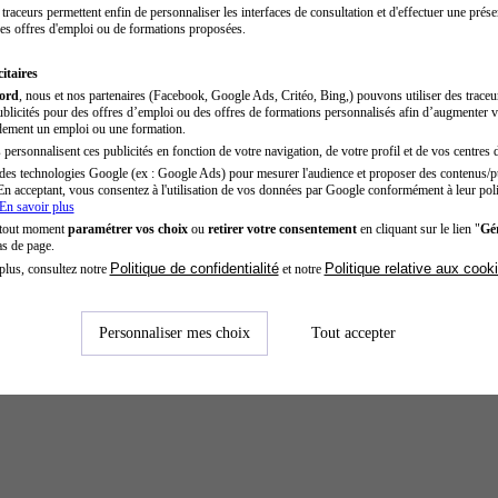
traceurs permettent enfin de personnaliser les interfaces de consultation et d'effectuer une prése
es offres d'emploi ou de formations proposées.
itaires
cord
, nous et nos partenaires (Facebook, Google Ads, Critéo, Bing,) pouvons utiliser des trace
blicités pour des offres d’emploi ou des offres de formations personnalisés afin d’augmenter v
dement un emploi ou une formation.
personnalisent ces publicités en fonction de votre navigation, de votre profil et de vos centres d
des technologies Google (ex : Google Ads) pour mesurer l'audience et proposer des contenus/pu
En acceptant, vous consentez à l'utilisation de vos données par Google conformément à leur poli
En savoir plus
 tout moment
paramétrer vos choix
ou
retirer votre consentement
en cliquant sur le lien "
Gér
as de page.
Politique de confidentialité
Politique relative aux cook
plus, consultez notre
et notre
Personnaliser mes choix
Tout accepter