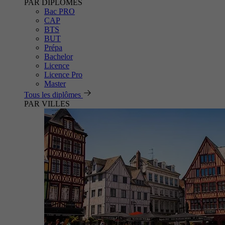
PAR DIPLÔMES
Bac PRO
CAP
BTS
BUT
Prépa
Bachelor
Licence
Licence Pro
Master
Tous les diplômes
PAR VILLES