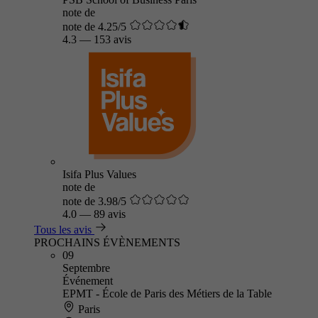
note de
note de 4.25/5
4.3
—
153 avis
Isifa Plus Values
note de
note de 3.98/5
4.0
—
89 avis
Tous les avis
PROCHAINS ÉVÈNEMENTS
09
Septembre
Événement
EPMT - École de Paris des Métiers de la Table
Paris