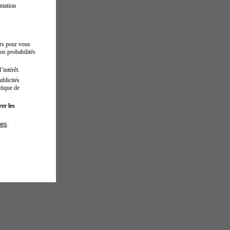
ntation
urs pour vous
os probabilités
’intérêt.
blicités
tique de
er les
ies
.