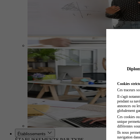
Diplome
Cookies strict
Ces traceurs so
Il s'agit notam
pendant sa navig
annonces ou les 
globalement gara
Ces cookies ou t
unique permetta
différentes sour
Ils nous permet
Établissements
navigation dans
ÉTABLISSEMENTS PAR TYPE