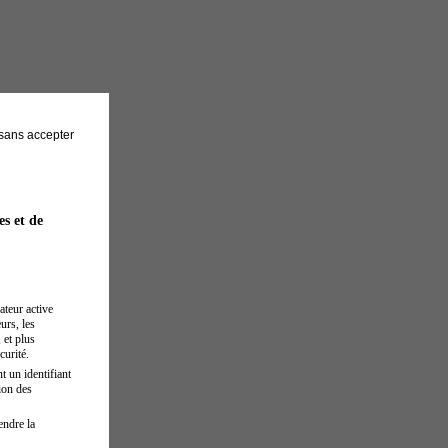
sans accepter
es et de
ateur active
urs, les
 et plus
curité.
t un identifiant
ion des
endre la