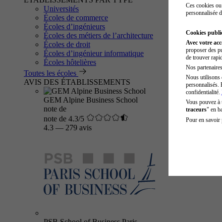
Ces cookies ou 
Universités
personnalisée d
Écoles de commerce
Écoles d’ingénieurs
Cookies public
Écoles des métiers de l’architecture
Avec votre ac
Écoles de droit
proposer des pu
Écoles d’ingénieur informatique
de trouver rapi
Écoles hôtelières
Nos partenaires 
Toutes les écoles
Nous utilisons 
AVIS DES ÉTABLISSEMENTS
personnalisés. 
confidentialité.
GEM Alpine Business School
Vous pouvez à
note de
traceurs
" en b
note de 4.3/5
Pour en savoir 
4.3
—
279 avis
PSB School of Business Paris