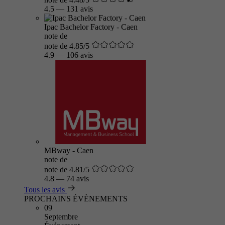
4.5
—
131 avis
Ipac Bachelor Factory - Caen
note de
note de 4.85/5
4.9
—
106 avis
MBway - Caen
note de
note de 4.81/5
4.8
—
74 avis
Tous les avis
PROCHAINS ÉVÈNEMENTS
09
Septembre