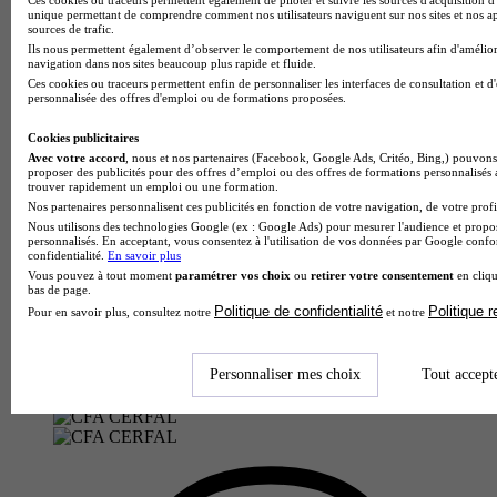
Paris 8e 75008
unique permettant de comprendre comment nos utilisateurs naviguent sur nos sites et nos ap
Alternance possible
sources de trafic.
La Licence professionnelle Gestion de la Paie et
Ils nous permettent également d’observer le comportement de nos utilisateurs afin d'amélior
Administration du Personnel, proposée en partenariat avec
navigation dans nos sites beaucoup plus rapide et fluide.
l’IUT Sénart et l’UPEC (Université Pa…
Ces cookies ou traceurs permettent enfin de personnaliser les interfaces de consultation et d
personnalisée des offres d'emploi ou de formations proposées.
Cookies publicitaires
Avec votre accord
, nous et nos partenaires (Facebook, Google Ads, Critéo, Bing,) pouvons 
proposer des publicités pour des offres d’emploi ou des offres de formations personnalisés
trouver rapidement un emploi ou une formation.
Nos partenaires personnalisent ces publicités en fonction de votre navigation, de votre profil
Nous utilisons des technologies Google (ex : Google Ads) pour mesurer l'audience et propos
personnalisés. En acceptant, vous consentez à l'utilisation de vos données par Google conf
confidentialité.
En savoir plus
Vous pouvez à tout moment
paramétrer vos choix
ou
retirer votre consentement
en cliqu
bas de page.
Politique de confidentialité
Politique 
Pour en savoir plus, consultez notre
et notre
Personnaliser mes choix
Tout accept