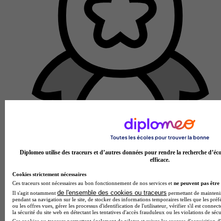
École partenaire
Diplomeo utilise des traceurs et d’autres données pour rendre la recherche d’éco
ENOES
efficace.
Licence pro - Gestion de la Paie et Administration du
Personnel avec l’IUT Sénart & l’UPEC (Université Paris Est
Cookies strictement nécessaires
Créteil) - (Bac +3)
Ces traceurs sont nécessaires au bon fonctionnement de nos services et
ne peuvent pas être 
4.5
de l'ensemble des cookies ou traceurs
Il s'agit notamment
permettant de maintenir 
pendant sa navigation sur le site, de stocker des informations temporaires telles que les préf
ou les offres vues, gérer les processus d'identification de l'utilisateur, vérifier s'il est conn
2 avis
la sécurité du site web en détectant les tentatives d'accès frauduleux ou les violations de sécu
Ces cookies ou traceurs permettent également de piloter et suivre les sources d'acquisition d'