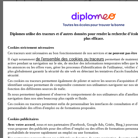
developpent des competences essentielles en communication
avec les enfants et leurs familles, en organisation des activites
educatives et ludiques, et en collaboration au sein d'equipes
pluridisciplinaires. ce diplome ouvre la voie aux metiers
d'agent de creche, d'assistant maternel, d'animateur en accueil
de loisirs ou d'agent territorial specialise des ecoles
Diplomeo utilise des traceurs et d’autres données pour rendre la recherche d’écol
maternelles (atsem). les diplomes peuvent exercer en
plus efficace.
structures collectives (creches, haltes-garderies, ecoles
maternelles) ou au domicile des parents, devenant ainsi des
Cookies strictement nécessaires
acteurs cles de l'education et du bien-etre des jeunes enfants.
Ces traceurs sont nécessaires au bon fonctionnement de nos services et
ne peuvent pas être 
Temps plein
de l'ensemble des cookies ou traceurs
Il s'agit notamment
permettant de maintenir 
En présentiel
active pendant sa navigation sur le site, de stocker des informations temporaires telles que le
les annonces ou les offres vues, gérer les processus d'identification de l'utilisateur, vérifier s
plus globalement garantir la sécurité du site web en détectant les tentatives d'accès fraudule
CAP - Production et service en restaurations
sécurité.
(rapide, collective, cafétéria)
Ces cookies ou traceurs permettent également de piloter et suivre les sources d'acquisition d
identifiant unique permettant de comprendre comment nos utilisateurs naviguent sur nos site
fonction des différentes sources de trafic.
Le cap production et service en restaurations propose par le
Ils nous permettent également d’observer le comportement de nos utilisateurs afin d'amélior
navigation dans nos sites beaucoup plus rapide et fluide.
lycee jacques vaucanson forme des professionnels polyvalents
Ces cookies ou traceurs permettent enfin de personnaliser les interfaces de consultation et d
maitrisant l'ensemble de la chaine de restauration rapide,
personnalisée des offres d'emploi ou de formations proposées.
collective et en cafeteria. au programme : techniques de
production alimentaire pour preparer et assembler des plats,
Cookies publicitaires
service en restauration pour accueillir et servir la clientele,
Avec votre accord
, nous et nos partenaires (Facebook, Google Ads, Critéo, Bing,) pouvons 
ainsi que les regles de prevention, sante et environnement
vous proposer des publicités pour des offres d’emploi ou des offres de formations personna
indispensables au secteur. les apprenants developpent des
probabilités de trouver rapidement un emploi ou une formation.
competences operationnelles en cuisine et en salle, tout en