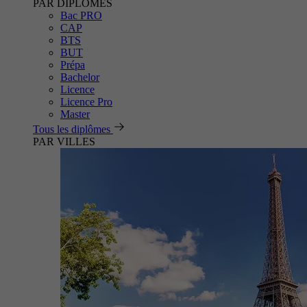
PAR DIPLÔMES
Bac PRO
CAP
BTS
BUT
Prépa
Bachelor
Licence
Licence Pro
Master
Tous les diplômes
PAR VILLES