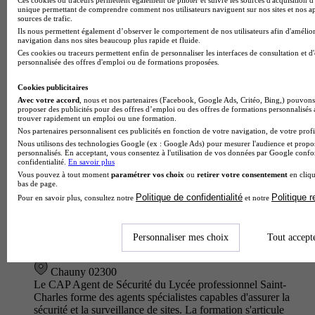
unique permettant de comprendre comment nos utilisateurs naviguent sur nos sites et nos ap
Chauny 02300
sources de trafic.
Le CAP Équipier polyvalent du commerce du Lycée
Ils nous permettent également d’observer le comportement de nos utilisateurs afin d'amélior
professionnel Jean Macé prépare en deux ans les futurs
navigation dans nos sites beaucoup plus rapide et fluide.
collaborateurs du secteur du commerce et de la grande
Ces cookies ou traceurs permettent enfin de personnaliser les interfaces de consultation et d
personnalisée des offres d'emploi ou de formations proposées.
distribution. Vous maîtrisere…
Cookies publicitaires
Avec votre accord
, nous et nos partenaires (Facebook, Google Ads, Critéo, Bing,) pouvons 
proposer des publicités pour des offres d’emploi ou des offres de formations personnalisés
trouver rapidement un emploi ou une formation.
Nos partenaires personnalisent ces publicités en fonction de votre navigation, de votre profil
Nous utilisons des technologies Google (ex : Google Ads) pour mesurer l'audience et propos
personnalisés. En acceptant, vous consentez à l'utilisation de vos données par Google conf
confidentialité.
En savoir plus
Vous pouvez à tout moment
paramétrer vos choix
ou
retirer votre consentement
en cliqu
bas de page.
Politique de confidentialité
Politique 
Pour en savoir plus, consultez notre
et notre
Personnaliser mes choix
Tout accept
Lycée professionnel Saint-Charles
CAP - Agent de sécurité
Chauny 02300
Le CAP Agent de Sécurité du Lycée professionnel Saint-
Charles forme des agents spécialistes capables d'assurer la
sécurité et la surveillance de sites. La formation s'articule