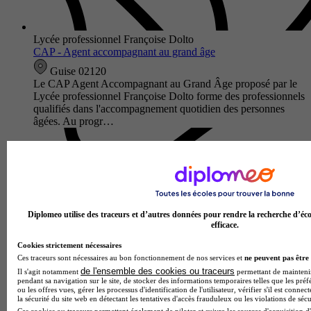
Lycée professionnel Françoise Dolto
CAP - Agent accompagnant au grand âge
Guise 02120
Le CAP Agent Accompagnant au Grand Âge proposé par le
Lycée professionnel Françoise Dolto forme des professionnels
qualifiés dans l'accompagnement quotidien des personnes
âgées. Au progr…
Diplomeo utilise des traceurs et d’autres données pour rendre la recherche d’éco
efficace.
Cookies strictement nécessaires
Ces traceurs sont nécessaires au bon fonctionnement de nos services et
ne peuvent pas être 
de l'ensemble des cookies ou traceurs
Il s'agit notamment
permettant de maintenir 
pendant sa navigation sur le site, de stocker des informations temporaires telles que les préf
ou les offres vues, gérer les processus d'identification de l'utilisateur, vérifier s'il est conn
Lycée professionnel Jean Macé
la sécurité du site web en détectant les tentatives d'accès frauduleux ou les violations de sécu
CAP - Équipier polyvalent du commerce
Ces cookies ou traceurs permettent également de piloter et suivre les sources d'acquisition d'