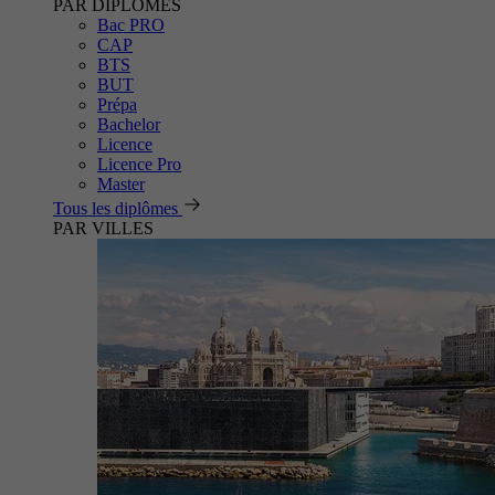
PAR DIPLÔMES
Bac PRO
CAP
BTS
BUT
Prépa
Bachelor
Licence
Licence Pro
Master
Tous les diplômes
PAR VILLES