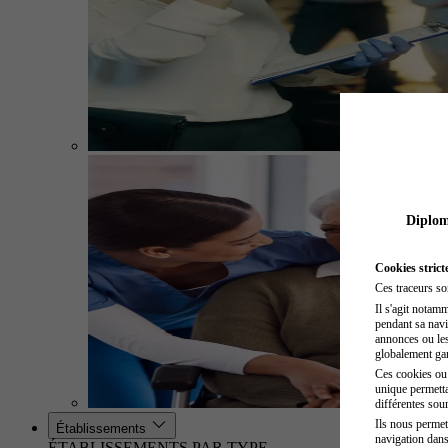
Diplome
Cookies strict
Ces traceurs so
Il s'agit notam
pendant sa navig
annonces ou les 
globalement gara
Ces cookies ou t
unique permetta
différentes sour
Ils nous permet
Établissements
navigation dans
ÉTABLISSEMENTS PAR TYPE