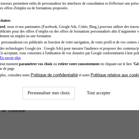
traceurs permettent enfin de personnaliser les interfaces de consultation et d'effectuer une prése
es offres d'emploi ou de formations proposées.
itaires
cord
, nous et nos partenaires (Facebook, Google Ads, Critéo, Bing,) pouvons utiliser des trace
blicités pour des offres d’emploi ou des offres de formations personnalisés afin d’augmenter v
dement un emploi ou une formation.
personnalisent ces publicités en fonction de votre navigation, de votre profil et de vos centres d
des technologies Google (ex : Google Ads) pour mesurer l'audience et proposer des contenus/pu
En acceptant, vous consentez à l'utilisation de vos données par Google conformément à leur poli
En savoir plus
 tout moment
paramétrer vos choix
ou
retirer votre consentement
en cliquant sur le lien "
Gér
as de page.
Politique de confidentialité
Politique relative aux cook
plus, consultez notre
et notre
Personnaliser mes choix
Tout accepter
s de Toulouse