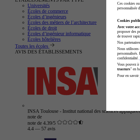
Ces cookies ou 
Universités
personnalisée d
Écoles de commerce
Écoles d’ingénieurs
Cookies public
Écoles des métiers de l’architecture
Avec votre ac
Écoles de droit
proposer des pu
Écoles d’ingénieur informatique
de trouver rapi
Écoles hôtelières
Nos partenaires 
Toutes les écoles
Nous utilisons 
AVIS DES ÉTABLISSEMENTS
personnalisés. 
confidentialité.
Vous pouvez à
traceurs
" en b
Pour en savoir 
INSA Toulouse - Institut national des sciences appliquée
note de
note de 4.39/5
4.4
—
57 avis