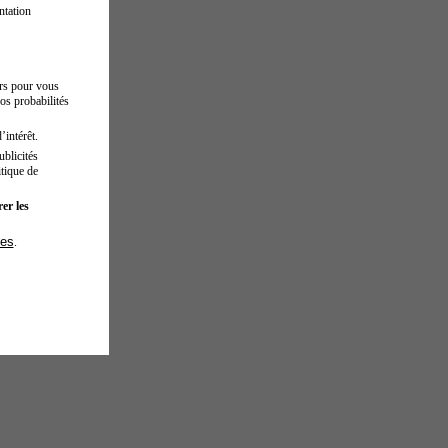
ntation
urs pour vous
os probabilités
’intérêt.
blicités
tique de
er les
ies
.