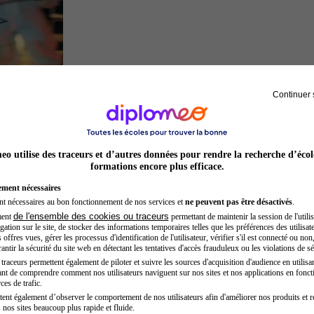
Continuer 
Inspecteur de police
o utilise des traceurs et d’autres données pour rendre la recherche d’écol
formations encore plus efficace.
ement nécessaires
nt nécessaires au bon fonctionnement de nos services et
ne peuvent pas être désactivés
.
de l'ensemble des cookies ou traceurs
ment
permettant de maintenir la session de l'utilis
ation sur le site, de stocker des informations temporaires telles que les préférences des utilisate
offres vues, gérer les processus d'identification de l'utilisateur, vérifier s'il est connecté ou non,
ntir la sécurité du site web en détectant les tentatives d'accès frauduleux ou les violations de sé
raceurs permettent également de piloter et suivre les sources d'acquisition d'audience en utilisan
nt de comprendre comment nos utilisateurs naviguent sur nos sites et nos applications en fonct
Sage-femme
ces de trafic.
tent également d’observer le comportement de nos utilisateurs afin d'améliorer nos produits et r
 nos sites beaucoup plus rapide et fluide.