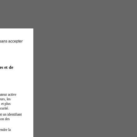
sans accepter
es et de
ateur active
urs, les
 et plus
curité.
t un identifiant
ion des
endre la