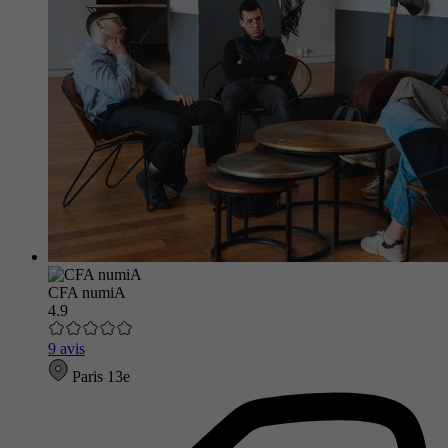
CFA numiA
4.9
9 avis
Paris 13e