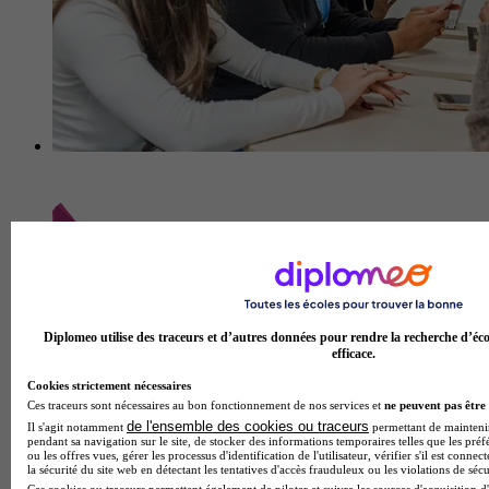
Diplomeo utilise des traceurs et d’autres données pour rendre la recherche d’éco
ASCENCIA - Paris La Défense
efficace.
2.0
Cookies strictement nécessaires
Ces traceurs sont nécessaires au bon fonctionnement de nos services et
ne peuvent pas être 
3 avis
de l'ensemble des cookies ou traceurs
Il s'agit notamment
permettant de maintenir 
pendant sa navigation sur le site, de stocker des informations temporaires telles que les préf
Puteaux
ou les offres vues, gérer les processus d'identification de l'utilisateur, vérifier s'il est conn
la sécurité du site web en détectant les tentatives d'accès frauduleux ou les violations de sécu
Ces cookies ou traceurs permettent également de piloter et suivre les sources d'acquisition d'