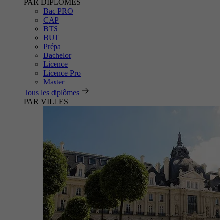
PAR DIPLÔMES
Bac PRO
CAP
BTS
BUT
Prépa
Bachelor
Licence
Licence Pro
Master
Tous les diplômes
PAR VILLES