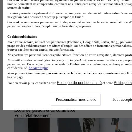
unique permettant de comprendre comment nos utilisateurs naviguent sur nos sites et nos ap
sources de trafic.
Ils nous permettent également d’observer le comportement de nos utilisateurs afin d'amélior
navigation dans nos sites beaucoup plus rapide et fluide.
Ces cookies ou traceurs permettent enfin de personnaliser les interfaces de consultation et d
personnalisée des offres d'emploi ou de formations proposées.
Cookies publicitaires
Avec votre accord
, nous et nos partenaires (Facebook, Google Ads, Critéo, Bing,) pouvons 
proposer des publicités pour des offres d’emploi ou des offres de formations personnalisés
trouver rapidement un emploi ou une formation.
Nos partenaires personnalisent ces publicités en fonction de votre navigation, de votre profil
Nous utilisons des technologies Google (ex : Google Ads) pour mesurer l'audience et propos
personnalisés. En acceptant, vous consentez à l'utilisation de vos données par Google conf
confidentialité.
En savoir plus
Vous pouvez à tout moment
paramétrer vos choix
ou
retirer votre consentement
en cliqu
bas de page.
Politique de confidentialité
Politique 
Pour en savoir plus, consultez notre
et notre
Personnaliser mes choix
Tout accept
École de gestion et de commerce
Voir l’établissement