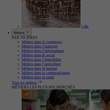
Lille
Métiers
PAR FILIÈRES
Métiers dans le commerce
Métiers dans l’industrie
Métiers dans l’informatique
Métiers dans le social
Métiers dans l’immobilier
Métiers dans l’agriculture
Métiers dans la banque
Métiers dans la communication
Métiers dans la santé
Tous les métiers
MÉTIERS LES PLUS RECHERCHÉS