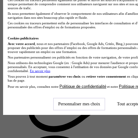
unique permettant de comprendre comment nos utilisateurs naviguent sur nos sites et nos ap
sources de trafic.
Ils nous permettent également d’observer le comportement de nos utilisateurs afin d'amélior
navigation dans nos sites beaucoup plus rapide et fluide.
Ces cookies ou traceurs permettent enfin de personnaliser les interfaces de consultation et d
personnalisée des offres d'emploi ou de formations proposées.
Cookies publicitaires
Avec votre accord
, nous et nos partenaires (Facebook, Google Ads, Critéo, Bing,) pouvons 
proposer des publicités pour des offres d’emploi ou des offres de formations personnalisés
trouver rapidement un emploi ou une formation.
Nos partenaires personnalisent ces publicités en fonction de votre navigation, de votre profil
Lycée privé Saint-Ouen
Nous utilisons des technologies Google (ex : Google Ads) pour mesurer l'audience et propos
Bac techno - STMG sciences et technologies du management
personnalisés. En acceptant, vous consentez à l'utilisation de vos données par Google conf
confidentialité.
En savoir plus
et de la gestion enseignement spécifique mercatique
Vous pouvez à tout moment
paramétrer vos choix
ou
retirer votre consentement
en cliqu
(marketing)
bas de page.
Politique de confidentialité
Politique 
Pont-Audemer 27500
Pour en savoir plus, consultez notre
et notre
Le Bac Techno STMG Sciences et Technologies du
Management et de la Gestion avec enseignement spécifique
mercatique (marketing) proposé par le Lycée privé Saint-
Personnaliser mes choix
Tout accept
Ouen forme des futurs prof…