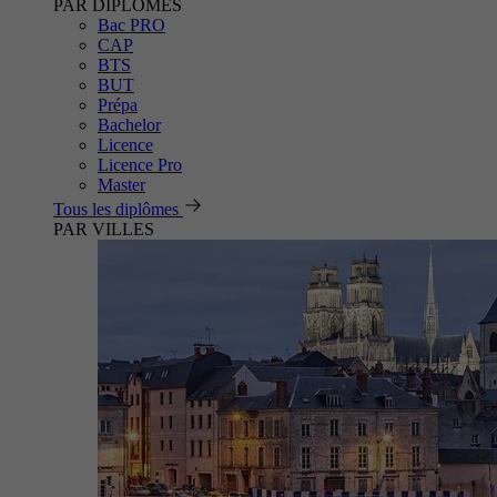
PAR DIPLÔMES
Bac PRO
CAP
BTS
BUT
Prépa
Bachelor
Licence
Licence Pro
Master
Tous les diplômes
PAR VILLES