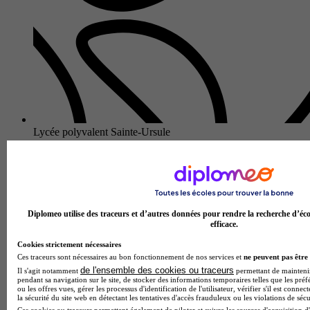
Lycée polyvalent Sainte-Ursule
Bac techno - STMG sciences et technologies du management
et de la gestion enseignement spécifique mercatique
(marketing)
3.2
19 avis
Diplomeo utilise des traceurs et d’autres données pour rendre la recherche d’éco
efficace.
Caen 14000
Au Lycée polyvalent Sainte-Ursule, le Bac techno STMG
Cookies strictement nécessaires
option Mercatique forme des spécialistes du management
Ces traceurs sont nécessaires au bon fonctionnement de nos services et
ne peuvent pas être 
commercial et du marketing. Pendant deux ans, les étudiants
de l'ensemble des cookies ou traceurs
Il s'agit notamment
permettant de maintenir 
acquièrent une co…
pendant sa navigation sur le site, de stocker des informations temporaires telles que les préf
ou les offres vues, gérer les processus d'identification de l'utilisateur, vérifier s'il est conn
la sécurité du site web en détectant les tentatives d'accès frauduleux ou les violations de sécu
Ces cookies ou traceurs permettent également de piloter et suivre les sources d'acquisition d'