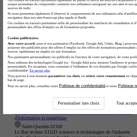
Fontaine-lès-Vervins 02140
unique permettant de comprendre comment nos utilisateurs naviguent sur nos sites et nos ap
sources de trafic.
Le Bac techno ST2S sciences et technologies de la santé et du
Ils nous permettent également d’observer le comportement de nos utilisateurs afin d'amélior
social proposé par le Lycée Saint-Joseph offre une formation
navigation dans nos sites beaucoup plus rapide et fluide.
approfondie aux enjeux des secteurs sanitaire et social. Les
Ces cookies ou traceurs permettent enfin de personnaliser les interfaces de consultation et d
él…
personnalisée des offres d'emploi ou de formations proposées.
Cookies publicitaires
Avec votre accord
, nous et nos partenaires (Facebook, Google Ads, Critéo, Bing,) pouvons 
proposer des publicités pour des offres d’emploi ou des offres de formations personnalisés
trouver rapidement un emploi ou une formation.
Nos partenaires personnalisent ces publicités en fonction de votre navigation, de votre profil
Nous utilisons des technologies Google (ex : Google Ads) pour mesurer l'audience et propos
personnalisés. En acceptant, vous consentez à l'utilisation de vos données par Google conf
confidentialité.
En savoir plus
Vous pouvez à tout moment
paramétrer vos choix
ou
retirer votre consentement
en cliqu
bas de page.
Politique de confidentialité
Politique 
Pour en savoir plus, consultez notre
et notre
Lycée Condorcet
Personnaliser mes choix
Tout accept
Bac techno - STI2D sciences et technologies de l'industrie et
du développement durable enseignement spécifique systèmes
d'information et numérique
Saint-Quentin 02100
Le Bac techno STI2D sciences et technologies de l'industrie