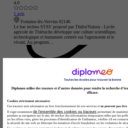
4.0
1 avis
Fontaine-lès-Vervins 02140
Le bac techno STAV proposé par Thiéra'Natura - Lycée
agricole de Thiérache développe une culture scientifique,
technologique et humaniste centrée sur l'agronomie et le
vivant. Au program…
Diplomeo utilise des traceurs et d’autres données pour rendre la recherche d’éco
efficace.
Cookies strictement nécessaires
Ces traceurs sont nécessaires au bon fonctionnement de nos services et
ne peuvent pas être 
de l'ensemble des cookies ou traceurs
Il s'agit notamment
permettant de maintenir 
Lycée Saint-Joseph
pendant sa navigation sur le site, de stocker des informations temporaires telles que les préf
Bac techno - ST2S sciences et technologies de la santé et du
ou les offres vues, gérer les processus d'identification de l'utilisateur, vérifier s'il est conn
social
la sécurité du site web en détectant les tentatives d'accès frauduleux ou les violations de sécu
Ces cookies ou traceurs permettent également de piloter et suivre les sources d'acquisition d'