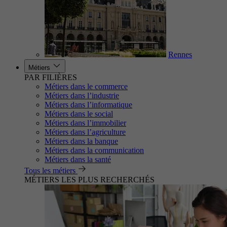
Rennes
Métiers
PAR FILIÈRES
Métiers dans le commerce
Métiers dans l’industrie
Métiers dans l’informatique
Métiers dans le social
Métiers dans l’immobilier
Métiers dans l’agriculture
Métiers dans la banque
Métiers dans la communication
Métiers dans la santé
Tous les métiers
MÉTIERS LES PLUS RECHERCHÉS