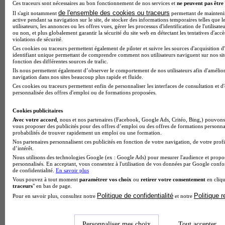
Ces traceurs sont nécessaires au bon fonctionnement de nos services et
ne peuvent pas être 
de l'ensemble des cookies ou traceurs
Il s'agit notamment
permettant de maintenir 
active pendant sa navigation sur le site, de stocker des informations temporaires telles que l
utilisateurs, les annonces ou les offres vues, gérer les processus d'identification de l'utilisateu
ou non, et plus globalement garantir la sécurité du site web en détectant les tentatives d'acc
violations de sécurité.
Ces cookies ou traceurs permettent également de piloter et suivre les sources d'acquisition d
identifiant unique permettant de comprendre comment nos utilisateurs naviguent sur nos site
fonction des différentes sources de trafic.
Ils nous permettent également d’observer le comportement de nos utilisateurs afin d'amélior
navigation dans nos sites beaucoup plus rapide et fluide.
Ces cookies ou traceurs permettent enfin de personnaliser les interfaces de consultation et d
personnalisée des offres d'emploi ou de formations proposées.
Cookies publicitaires
Avec votre accord
, nous et nos partenaires (Facebook, Google Ads, Critéo, Bing,) pouvons 
vous proposer des publicités pour des offres d’emploi ou des offres de formations personna
probabilités de trouver rapidement un emploi ou une formation.
Nos partenaires personnalisent ces publicités en fonction de votre navigation, de votre profi
d’intérêt.
Nous utilisons des technologies Google (ex : Google Ads) pour mesurer l'audience et propos
Note de 2 sur 5
personnalisés. En acceptant, vous consentez à l'utilisation de vos données par Google conf
de confidentialité.
En savoir plus
Vous pouvez à tout moment
paramétrer vos choix
ou
retirer votre consentement
en cliqu
traceurs
" en bas de page.
Politique de confidentialité
Politique 
Pour en savoir plus, consultez notre
et notre
Personnaliser mes choix
Tout accepter