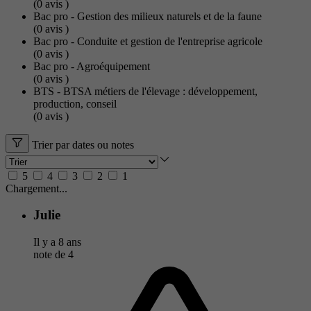
(0
avis
)
Bac pro - Gestion des milieux naturels et de la faune
(0
avis
)
Bac pro - Conduite et gestion de l'entreprise agricole
(0
avis
)
Bac pro - Agroéquipement
(0
avis
)
BTS - BTSA métiers de l'élevage : développement,
production, conseil
(0
avis
)
Trier par dates ou notes
5
4
3
2
1
Chargement...
Julie
Il y a 8 ans
note de
4