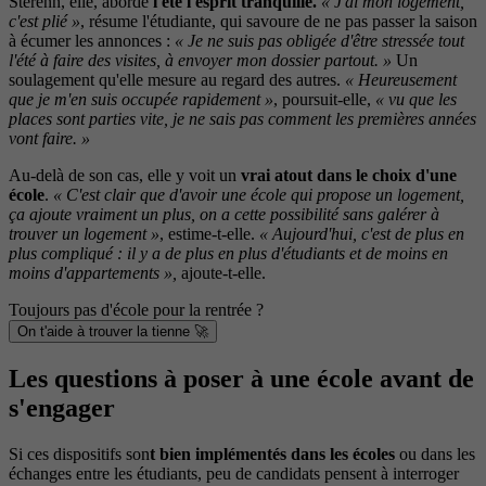
Sterenn, elle, aborde
l'été l'esprit tranquille.
« J'ai mon logement,
c'est plié »
, résume l'étudiante, qui savoure de ne pas passer la saison
à écumer les annonces :
« Je ne suis pas obligée d'être stressée tout
l'été à faire des visites, à envoyer mon dossier partout. »
Un
soulagement qu'elle mesure au regard des autres.
« Heureusement
que je m'en suis occupée rapidement »
, poursuit-elle,
« vu que les
places sont parties vite, je ne sais pas comment les premières années
vont faire. »
Au-delà de son cas, elle y voit un
vrai atout dans le choix d'une
école
.
« C'est clair que d'avoir une école qui propose un logement,
ça ajoute vraiment un plus, on a cette possibilité sans galérer à
trouver un logement »
, estime-t-elle.
« Aujourd'hui, c'est de plus en
plus compliqué : il y a de plus en plus d'étudiants et de moins en
moins d'appartements »,
ajoute-t-elle.
Toujours pas d'école pour la rentrée ?
On t'aide à trouver la tienne 🚀
Les questions à poser à une école avant de
s'engager
Si ces dispositifs son
t bien implémentés dans les écoles
ou dans les
échanges entre les étudiants, peu de candidats pensent à interroger