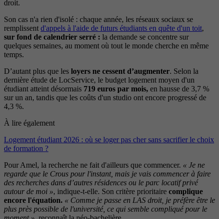
droit.
Son cas n'a rien d'isolé : chaque année, les réseaux sociaux se
remplissent
d'appels à l'aide de futurs étudiants en quête d'un toit
,
sur fond de calendrier serré :
la demande se concentre sur
quelques semaines, au moment où tout le monde cherche en même
temps.
D’autant plus que les
loyers ne cessent d’augmente
r
. Selon la
dernière étude de LocService, le budget logement moyen d'un
étudiant atteint désormais
719 euros par mois,
en hausse de 3,7 %
sur un an, tandis que les coûts d'un studio ont encore progressé de
4,3 %.
À lire également
Logement étudiant 2026 : où se loger pas cher sans sacrifier le choix
de formation ?
Pour Amel, la recherche ne fait d'ailleurs que commencer.
« Je ne
regarde que le Crous pour l'instant, mais je vais commencer à faire
des recherches dans d’autres résidences ou le parc locatif privé
autour de moi »
, indique-t-elle. Son critère prioritaire
complique
encore l'équation.
« Comme je passe en LAS droit, je préfère être le
plus près possible de l'université, ce qui semble compliqué pour le
moment »
, reconnaît la néo-bachelière.