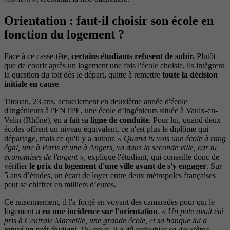
Orientation : faut-il choisir son école en
fonction du logement ?
Face à ce casse-tête,
certains étudiants refusent de subir.
Plutôt
que de courir après un logement une fois l'école choisie, ils intègrent
la question du toit dès le départ, quitte à remettre
toute la décision
initiale en cause
.
Titouan, 23 ans, actuellement en deuxième année d'école
d'ingénieurs à l'ENTPE, une école d’ingénieurs située à Vaulx-en-
Velin (Rhône), en a fait sa
ligne de conduite
. Pour lui, quand deux
écoles offrent un niveau équivalent, ce n'est plus le diplôme qui
départage, mais ce qu'il y a autour.
« Quand tu vois une école à rang
égal, une à Paris et une à Angers, va dans la seconde ville, car tu
économises de l'argent »
, explique l'étudiant, qui conseille donc de
vérifier
le prix du logement d'une ville avant de s'y engager
. Sur
5 ans d’études, un écart de loyer entre deux métropoles françaises
peut se chiffrer en milliers d’euros.
Ce raisonnement, il l'a forgé en voyant des camarades pour qui le
logement
a eu une incidence sur l’orientation
.
« Un pote avait été
pris à Centrale Marseille, une grande école, et sa banque lui a
refusé un prêt étudiant. Du coup, il a dû redoubler sa deuxième