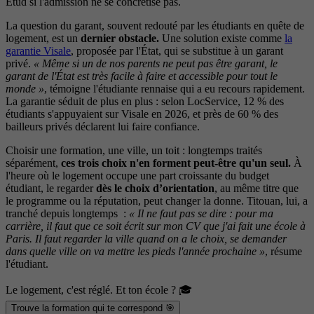
Etud si l'admission ne se concrétise pas.
La question du garant, souvent redouté par les étudiants en quête de
logement, est un
dernier obstacle.
Une solution existe comme
la
garantie Visale
, proposée par l'État, qui se substitue à un garant
privé.
« Même si un de nos parents ne peut pas être garant, le
garant de l'État est très facile à faire et accessible pour tout le
monde »
, témoigne l'étudiante rennaise qui a eu recours rapidement.
La garantie séduit de plus en plus : selon LocService, 12 % des
étudiants s'appuyaient sur Visale en 2026, et près de 60 % des
bailleurs privés déclarent lui faire confiance.
Choisir une formation, une ville, un toit : longtemps traités
séparément,
ces trois choix n'en forment peut-être qu'un seul.
À
l'heure où le logement occupe une part croissante du budget
étudiant, le regarder
dès le choix d’orientation
, au même titre que
le programme ou la réputation, peut changer la donne. Titouan, lui, a
tranché depuis longtemps :
« Il ne faut pas se dire : pour ma
carrière, il faut que ce soit écrit sur mon CV que j'ai fait une école à
Paris. Il faut regarder la ville quand on a le choix, se demander
dans quelle ville on va mettre les pieds l'année prochaine »
, résume
l'étudiant.
Le logement, c'est réglé. Et ton école ? 🎓
Trouve la formation qui te correspond 🎯