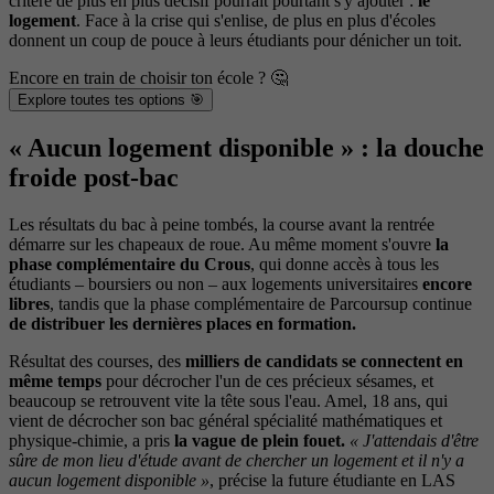
critère de plus en plus décisif pourrait pourtant s'y ajouter :
le
logement
. Face à la crise qui s'enlise, de plus en plus d'écoles
donnent un coup de pouce à leurs étudiants pour dénicher un toit.
Encore en train de choisir ton école ? 🤔
Explore toutes tes options 🎯
« Aucun logement disponible » : la douche
froide post-bac
Les résultats du bac à peine tombés, la course avant la rentrée
démarre sur les chapeaux de roue. Au même moment s'ouvre
la
phase complémentaire du Crous
, qui donne accès à tous les
étudiants – boursiers ou non – aux logements universitaires
encore
libres
, tandis que la phase complémentaire de Parcoursup continue
de distribuer les dernières places en formation.
Résultat des courses, des
milliers de candidats se connectent en
même temps
pour décrocher l'un de ces précieux sésames, et
beaucoup se retrouvent vite la tête sous l'eau. Amel, 18 ans, qui
vient de décrocher son bac général spécialité mathématiques et
physique-chimie, a pris
la vague de plein fouet.
« J'attendais d'être
sûre de mon lieu d'étude avant de chercher un logement et il n'y a
aucun logement disponible »
, précise la future étudiante en LAS