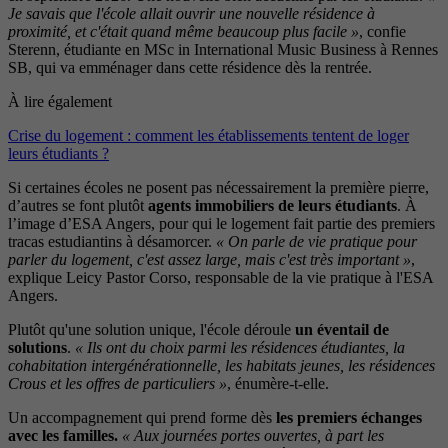
Je savais que l'école allait ouvrir une nouvelle résidence à
proximité, et c'était quand même beaucoup plus facile »
, confie
Sterenn, étudiante en MSc in International Music Business à Rennes
SB, qui va emménager dans cette résidence dès la rentrée.
À lire également
Crise du logement : comment les établissements tentent de loger
leurs étudiants ?
Si certaines écoles ne posent pas nécessairement la première pierre,
d’autres se font plutôt
agents immobiliers de leurs étudiants
. À
l’image d’ESA Angers, pour qui le logement fait partie des premiers
tracas estudiantins à désamorcer.
« On parle de vie pratique pour
parler du logement, c'est assez large, mais c'est très important »
,
explique Leicy Pastor Corso, responsable de la vie pratique à l'ESA
Angers.
Plutôt qu'une solution unique, l'école déroule
un éventail de
solutions
.
« Ils ont du choix parmi les résidences étudiantes, la
cohabitation intergénérationnelle, les habitats jeunes, les résidences
Crous et les offres de particuliers »
, énumère-t-elle.
Un accompagnement qui prend forme dès
les premiers échanges
avec les familles.
« Aux journées portes ouvertes, à part les