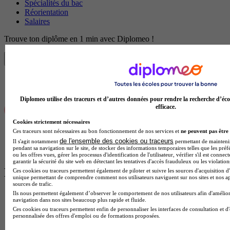
Spécialités du bac
Réorientation
Salaires
Trouve ton diplôme en 1 min avec Diplomeo !
Trouver mon école
Diplomeo utilise des traceurs et d’autres données pour rendre la recherche d’éco
efficace.
Cookies strictement nécessaires
Ces traceurs sont nécessaires au bon fonctionnement de nos services et
ne peuvent pas être 
de l'ensemble des cookies ou traceurs
Il s'agit notamment
permettant de maintenir 
pendant sa navigation sur le site, de stocker des informations temporaires telles que les préf
ou les offres vues, gérer les processus d'identification de l'utilisateur, vérifier s'il est conn
garantir la sécurité du site web en détectant les tentatives d'accès frauduleux ou les violation
Plus de contenus sur Logement étudiant
Ces cookies ou traceurs permettent également de piloter et suivre les sources d'acquisition d'
unique permettant de comprendre comment nos utilisateurs naviguent sur nos sites et nos ap
sources de trafic.
Ils nous permettent également d’observer le comportement de nos utilisateurs afin d'amélior
navigation dans nos sites beaucoup plus rapide et fluide.
Ces cookies ou traceurs permettent enfin de personnaliser les interfaces de consultation et d
personnalisée des offres d'emploi ou de formations proposées.