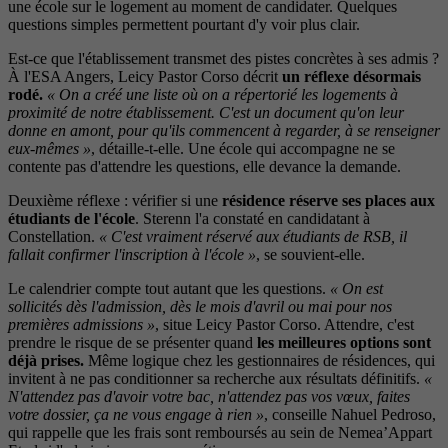
une école sur le logement au moment de candidater. Quelques
questions simples permettent pourtant d'y voir plus clair.
Est-ce que l'établissement transmet des pistes concrètes à ses admis ?
À l'ESA Angers, Leicy Pastor Corso décrit
un réflexe désormais
rodé.
« On a créé une liste où on a répertorié les logements à
proximité de notre établissement. C'est un document qu'on leur
donne en amont, pour qu'ils commencent à regarder, à se renseigner
eux-mêmes »
, détaille-t-elle. Une école qui accompagne ne se
contente pas d'attendre les questions, elle devance la demande.
Deuxième réflexe : vérifier si une
résidence réserve ses places aux
étudiants de l'école
. Sterenn l'a constaté en candidatant à
Constellation.
« C'est vraiment réservé aux étudiants de RSB, il
fallait confirmer l'inscription à l'école »
, se souvient-elle.
Le calendrier compte tout autant que les questions.
« On est
sollicités dès l'admission, dès le mois d'avril ou mai pour nos
premières admissions »
, situe Leicy Pastor Corso. Attendre, c'est
prendre le risque de se présenter quand
les meilleures options sont
déjà prises.
Même logique chez les gestionnaires de résidences, qui
invitent à ne pas conditionner sa recherche aux résultats définitifs.
«
N'attendez pas d'avoir votre bac, n'attendez pas vos vœux, faites
votre dossier, ça ne vous engage à rien »
, conseille Nahuel Pedroso,
qui rappelle que les frais sont remboursés au sein de Nemea’Appart