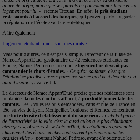
année de prépa, parce que ses parents ne pouvaient pas financer un
logement pour lui »
, raconte Titouan. En effet,
le prêt étudiant
reste soumis à l'accord des banques
, qui peuvent parfois regarder
la réputation de l’école avant de le débloquer.
À lire également
Logement étudiant : quels sont mes droits ?
Mais pour d'autres, ce n'est pas si simple. Directeur de la filiale de
Nemea Appart'Etud, gestionnaire de 42 résidences étudiantes en
France, Nahuel Pedroso estime que le
logement ne devrait pas
commander le choix d'études
.
« Ce qu'on souhaite, c'est que
l'étudiant se focalise sur son parcours, sur ce qu'il veut devenir, ce à
quoi il aspire »
, avance-t-il.
Le directeur de Nemea Appart'Etud précise que ses résidences sont
implantées là où les étudiants affluent, à
proximité immédiate des
campus
. Les 5 villes les plus demandées, Paris et l'Île-de-France en
tête, suivies de Lyon, Montpellier, Toulouse et Rennes, concentrent
une
forte densité d’établissement du supérieur.
« Cela fait partie
de l'attractivité de la ville, c'est là aussi qu'on a le plus d'étudiants
étrangers »
, observe-t-il.
« Aujourd'hui, des étudiants regardent le
classement des écoles, et elles sont souvent présentes dans les
grandes villes »,
poursuit Nahuel Pedroso, avant d’ajouter que les