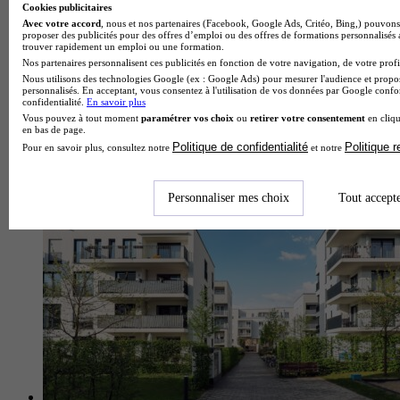
Cookies publicitaires
Avec votre accord
, nous et nos partenaires (Facebook, Google Ads, Critéo, Bing,) pouvons 
proposer des publicités pour des offres d’emploi ou des offres de formations personnalisés
trouver rapidement un emploi ou une formation.
Nos partenaires personnalisent ces publicités en fonction de votre navigation, de votre profil
Nous utilisons des technologies Google (ex : Google Ads) pour mesurer l'audience et propos
personnalisés. En acceptant, vous consentez à l'utilisation de vos données par Google conf
confidentialité.
En savoir plus
Vous pouvez à tout moment
paramétrer vos choix
ou
retirer votre consentement
en cliqu
en bas de page.
Politique de confidentialité
Politique 
Pour en savoir plus, consultez notre
et notre
Logement étudiant : dois-je payer la taxe foncière ?
Personnaliser mes choix
Tout accept