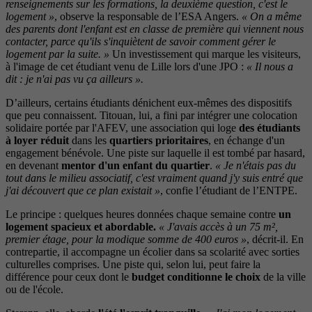
renseignements sur les formations, la deuxième question, c'est le
logement »
, observe la responsable de l’ESA Angers.
« On a même
des parents dont l'enfant est en classe de première qui viennent nous
contacter, parce qu'ils s'inquiètent de savoir comment gérer le
logement par la suite. »
Un investissement qui marque les visiteurs,
à l'image de cet étudiant venu de Lille lors d'une JPO :
« Il nous a
dit : je n'ai pas vu ça ailleurs ».
D’ailleurs, certains étudiants dénichent eux-mêmes des dispositifs
que peu connaissent. Titouan, lui, a fini par intégrer une colocation
solidaire portée par l'AFEV, une association qui loge
des étudiants
à loyer réduit
dans les
quartiers prioritaires
, en échange d'un
engagement bénévole. Une piste sur laquelle il est tombé par hasard,
en devenant
mentor d'un enfant du quartier
.
« Je n'étais pas du
tout dans le milieu associatif, c'est vraiment quand j'y suis entré que
j'ai découvert que ce plan existait »
, confie l’étudiant de l’ENTPE.
Le principe : quelques heures données chaque semaine contre
un
logement spacieux et abordable.
« J'avais accès à un 75 m²,
premier étage, pour la modique somme de 400 euros »
, décrit-il. En
contrepartie, il accompagne un écolier dans sa scolarité avec sorties
culturelles comprises. Une piste qui, selon lui, peut faire la
différence pour ceux dont le
budget conditionne le choix
de la ville
ou de l'école.