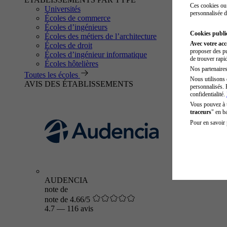
Ces cookies ou 
Universités
personnalisée d
Écoles de commerce
Écoles d’ingénieurs
Cookies public
Écoles des métiers de l’architecture
Avec votre ac
Écoles de droit
proposer des pu
Écoles d’ingénieur informatique
de trouver rapi
Écoles hôtelières
Nos partenaires 
Toutes les écoles
Nous utilisons 
AVIS DES ÉTABLISSEMENTS
personnalisés. 
confidentialité.
Vous pouvez à
traceurs
" en b
Pour en savoir 
AUDENCIA
note de
note de 4.66/5
4.7
—
116 avis