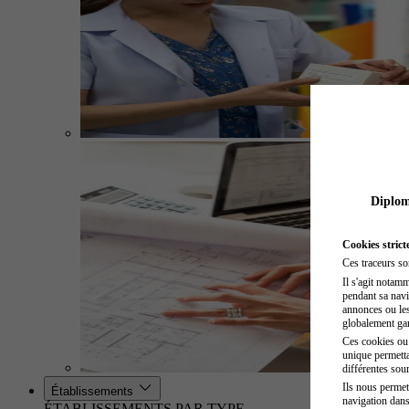
Diplome
Cookies strict
Ces traceurs so
Il s'agit notam
pendant sa navig
annonces ou les 
globalement gara
Ces cookies ou t
unique permetta
différentes sour
Ils nous permet
Établissements
navigation dans
ÉTABLISSEMENTS PAR TYPE