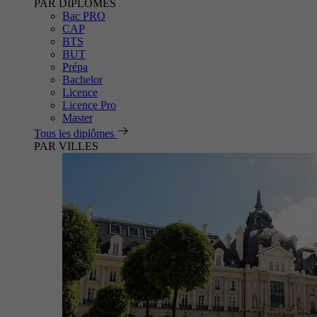
PAR DIPLÔMES
Bac PRO
CAP
BTS
BUT
Prépa
Bachelor
Licence
Licence Pro
Master
Tous les diplômes
PAR VILLES