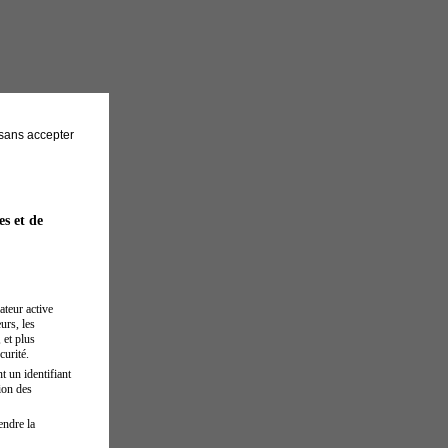
sans accepter
es et de
ateur active
urs, les
 et plus
curité.
t un identifiant
ion des
endre la