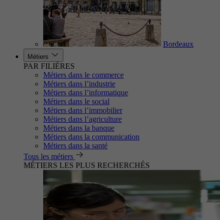
Bordeaux
Métiers
PAR FILIÈRES
Métiers dans le commerce
Métiers dans l’industrie
Métiers dans l’informatique
Métiers dans le social
Métiers dans l’immobilier
Métiers dans l’agriculture
Métiers dans la banque
Métiers dans la communication
Métiers dans la santé
Tous les métiers
MÉTIERS LES PLUS RECHERCHÉS