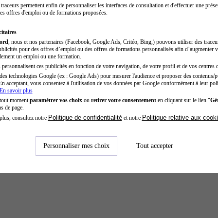
traceurs permettent enfin de personnaliser les interfaces de consultation et d'effectuer une prése
es offres d'emploi ou de formations proposées.
itaires
cord
, nous et nos partenaires (Facebook, Google Ads, Critéo, Bing,) pouvons utiliser des trace
blicités pour des offres d’emploi ou des offres de formations personnalisés afin d’augmenter v
dement un emploi ou une formation.
personnalisent ces publicités en fonction de votre navigation, de votre profil et de vos centres d
des technologies Google (ex : Google Ads) pour mesurer l'audience et proposer des contenus/pu
En acceptant, vous consentez à l'utilisation de vos données par Google conformément à leur poli
En savoir plus
 tout moment
paramétrer vos choix
ou
retirer votre consentement
en cliquant sur le lien "
Gér
as de page.
Politique de confidentialité
Politique relative aux cook
plus, consultez notre
et notre
Personnaliser mes choix
Tout accepter