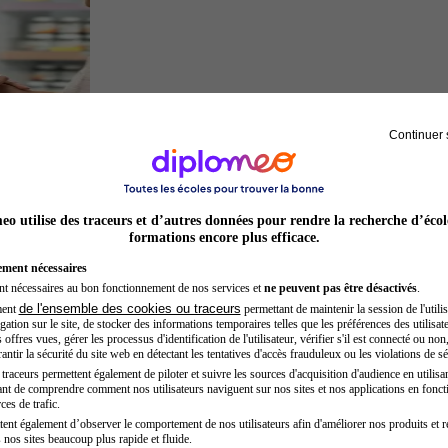
Continuer 
Préparateur en pharmacie
o utilise des traceurs et d’autres données pour rendre la recherche d’écol
formations encore plus efficace.
ement nécessaires
nt nécessaires au bon fonctionnement de nos services et
ne peuvent pas être désactivés
.
de l'ensemble des cookies ou traceurs
ment
permettant de maintenir la session de l'utilis
ation sur le site, de stocker des informations temporaires telles que les préférences des utilisate
offres vues, gérer les processus d'identification de l'utilisateur, vérifier s'il est connecté ou non,
ntir la sécurité du site web en détectant les tentatives d'accès frauduleux ou les violations de sé
raceurs permettent également de piloter et suivre les sources d'acquisition d'audience en utilisan
nt de comprendre comment nos utilisateurs naviguent sur nos sites et nos applications en fonct
Architecte
ces de trafic.
tent également d’observer le comportement de nos utilisateurs afin d'améliorer nos produits et r
 nos sites beaucoup plus rapide et fluide.