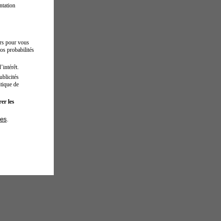
ntation
urs pour vous
os probabilités
’intérêt.
blicités
tique de
er les
ies
.