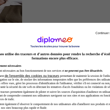
Continuer 
Sage-femme
o utilise des traceurs et d’autres données pour rendre la recherche d’écol
formations encore plus efficace.
ement nécessaires
nt nécessaires au bon fonctionnement de nos services et
ne peuvent pas être désactivés
.
de l'ensemble des cookies ou traceurs
ment
permettant de maintenir la session de l'utilis
ation sur le site, de stocker des informations temporaires telles que les préférences des utilisate
offres vues, gérer les processus d'identification de l'utilisateur, vérifier s'il est connecté ou non,
ntir la sécurité du site web en détectant les tentatives d'accès frauduleux ou les violations de sé
raceurs permettent également de piloter et suivre les sources d'acquisition d'audience en utilisan
nt de comprendre comment nos utilisateurs naviguent sur nos sites et nos applications en fonct
Secrétaire médicale
ces de trafic.
tent également d’observer le comportement de nos utilisateurs afin d'améliorer nos produits et r
 nos sites beaucoup plus rapide et fluide.