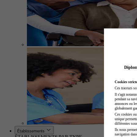
Diplome
Cookies strict
Ces traceurs so
Il s'agit notam
pendant sa navig
annonces ou les 
globalement gara
Ces cookies ou t
unique permetta
différentes sour
Ils nous permet
Établissements
navigation dans
ÉTABLISSEMENTS PAR TYPE