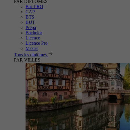
PAR DIPLÔMES
Bac PRO
CAP
BTS
BUT
Prépa
Bachelor
Licence
Licence Pro
Master
Tous les diplômes
PAR VILLES