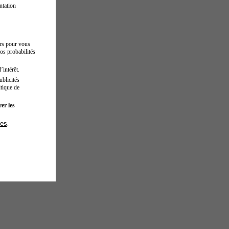
ntation
urs pour vous
os probabilités
’intérêt.
blicités
tique de
er les
ies
.