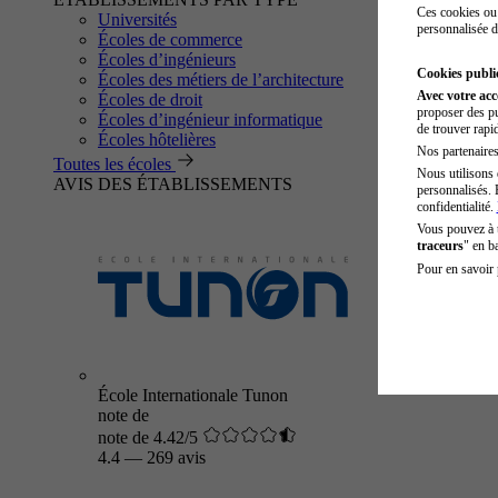
Ces cookies ou 
Universités
personnalisée d
Écoles de commerce
Écoles d’ingénieurs
Cookies public
Écoles des métiers de l’architecture
Avec votre ac
Écoles de droit
proposer des pu
Écoles d’ingénieur informatique
de trouver rapi
Écoles hôtelières
Nos partenaires 
Toutes les écoles
Nous utilisons 
AVIS DES ÉTABLISSEMENTS
personnalisés. 
confidentialité.
Vous pouvez à
traceurs
" en b
Pour en savoir 
École Internationale Tunon
note de
note de 4.42/5
4.4
—
269 avis