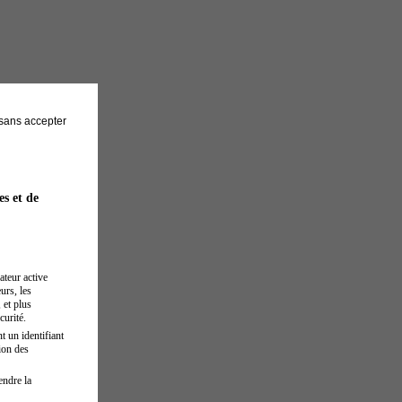
sans accepter
es et de
ateur active
urs, les
 et plus
curité.
t un identifiant
ion des
endre la