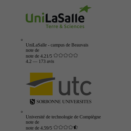
UniLaSalle - campus de Beauvais
note de
note de 4.21/5
4.2
—
173 avis
Université de technologie de Compiègne
note de
note de 4.59/5