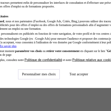
traceurs permettent enfin de personnaliser les interfaces de consultation et d'effectuer une prése
es offres d'emploi ou de formations proposées.
itaires
cord
, nous et nos partenaires (Facebook, Google Ads, Critéo, Bing,) pouvons utiliser des trace
blicités pour des offres d’emploi ou des offres de formations personnalisés afin d’augmenter v
dement un emploi ou une formation.
personnalisent ces publicités en fonction de votre navigation, de votre profil et de vos centres d
des technologies Google (ex : Google Ads) pour mesurer l'audience et proposer des contenus/pu
En acceptant, vous consentez à l'utilisation de vos données par Google conformément à leur poli
En savoir plus
 tout moment
paramétrer vos choix
ou
retirer votre consentement
en cliquant sur le lien "
Gér
as de page.
Politique de confidentialité
Politique relative aux cook
plus, consultez notre
et notre
Personnaliser mes choix
Tout accepter