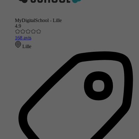
MyDigitalSchool - Lille
4.9
168 avis
Lille