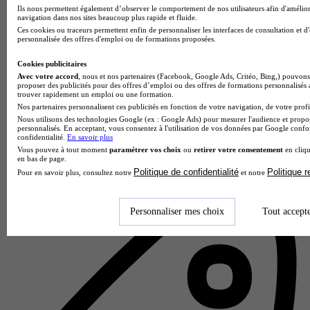
Ils nous permettent également d’observer le comportement de nos utilisateurs afin d'amélior
navigation dans nos sites beaucoup plus rapide et fluide.
Ces cookies ou traceurs permettent enfin de personnaliser les interfaces de consultation et d
personnalisée des offres d'emploi ou de formations proposées.
Cookies publicitaires
Avec votre accord
, nous et nos partenaires (Facebook, Google Ads, Critéo, Bing,) pouvons 
proposer des publicités pour des offres d’emploi ou des offres de formations personnalisés
trouver rapidement un emploi ou une formation.
Nos partenaires personnalisent ces publicités en fonction de votre navigation, de votre profil
Nous utilisons des technologies Google (ex : Google Ads) pour mesurer l'audience et propos
personnalisés. En acceptant, vous consentez à l'utilisation de vos données par Google conf
ECORIS - Chambery
confidentialité.
En savoir plus
5.0
Vous pouvez à tout moment
paramétrer vos choix
ou
retirer votre consentement
en cliqu
en bas de page.
3 avis
Politique de confidentialité
Politique 
Pour en savoir plus, consultez notre
et notre
Chambéry
Personnaliser mes choix
Tout accept