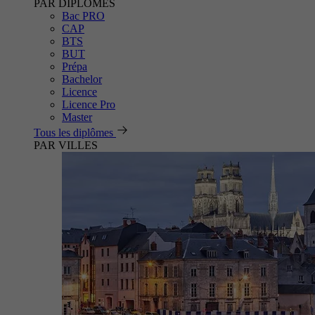
PAR DIPLÔMES
Bac PRO
CAP
BTS
BUT
Prépa
Bachelor
Licence
Licence Pro
Master
Tous les diplômes
PAR VILLES