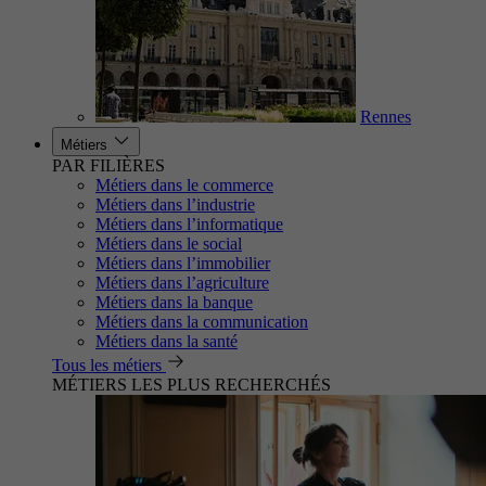
Rennes
Métiers
PAR FILIÈRES
Métiers dans le commerce
Métiers dans l’industrie
Métiers dans l’informatique
Métiers dans le social
Métiers dans l’immobilier
Métiers dans l’agriculture
Métiers dans la banque
Métiers dans la communication
Métiers dans la santé
Tous les métiers
MÉTIERS LES PLUS RECHERCHÉS