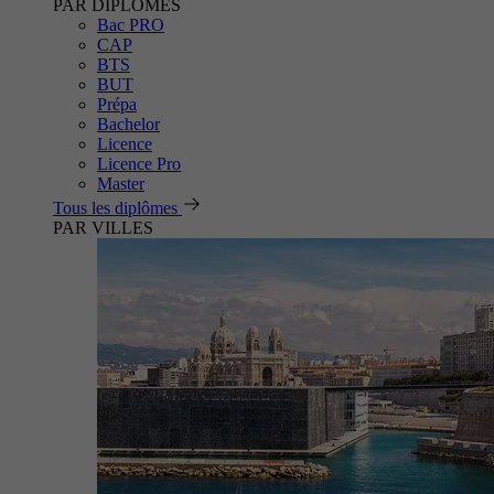
PAR DIPLÔMES
Bac PRO
CAP
BTS
BUT
Prépa
Bachelor
Licence
Licence Pro
Master
Tous les diplômes
PAR VILLES