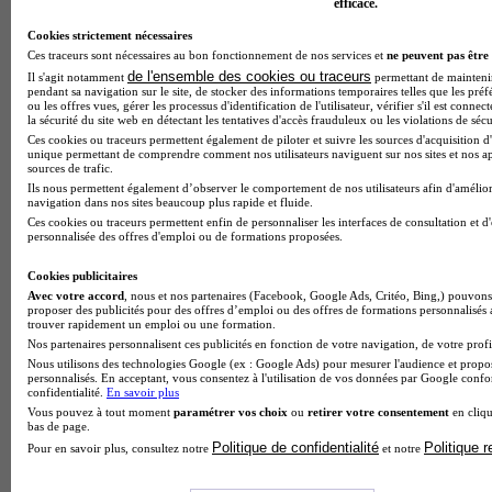
efficace.
Cookies strictement nécessaires
Ces traceurs sont nécessaires au bon fonctionnement de nos services et
ne peuvent pas être 
de l'ensemble des cookies ou traceurs
Il s'agit notamment
permettant de maintenir 
pendant sa navigation sur le site, de stocker des informations temporaires telles que les préf
ou les offres vues, gérer les processus d'identification de l'utilisateur, vérifier s'il est conn
la sécurité du site web en détectant les tentatives d'accès frauduleux ou les violations de sécu
Ces cookies ou traceurs permettent également de piloter et suivre les sources d'acquisition d'
unique permettant de comprendre comment nos utilisateurs naviguent sur nos sites et nos ap
sources de trafic.
Ils nous permettent également d’observer le comportement de nos utilisateurs afin d'amélior
navigation dans nos sites beaucoup plus rapide et fluide.
Ces cookies ou traceurs permettent enfin de personnaliser les interfaces de consultation et d
personnalisée des offres d'emploi ou de formations proposées.
Cookies publicitaires
Avec votre accord
, nous et nos partenaires (Facebook, Google Ads, Critéo, Bing,) pouvons 
proposer des publicités pour des offres d’emploi ou des offres de formations personnalisés
trouver rapidement un emploi ou une formation.
Nos partenaires personnalisent ces publicités en fonction de votre navigation, de votre profil
Nous utilisons des technologies Google (ex : Google Ads) pour mesurer l'audience et propos
personnalisés. En acceptant, vous consentez à l'utilisation de vos données par Google conf
confidentialité.
En savoir plus
Lycée professionnel
Vous pouvez à tout moment
paramétrer vos choix
ou
retirer votre consentement
en cliqu
bas de page.
Voir l’établissement
Politique de confidentialité
Politique 
Pour en savoir plus, consultez notre
et notre