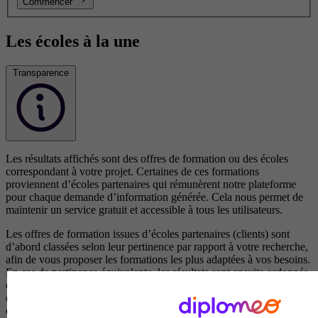
Commencer
Les écoles à la une
Transparence
Les résultats affichés sont des offres de formation ou des écoles
correspondant à votre projet. Certaines de ces formations
proviennent d’écoles partenaires qui rémunèrent notre plateforme
pour chaque demande d’information générée. Cela nous permet de
maintenir un service gratuit et accessible à tous les utilisateurs.
Les offres de formation issues d’écoles partenaires (clients) sont
d’abord classées selon leur pertinence par rapport à votre recherche,
afin de vous proposer les formations les plus adaptées à vos besoins.
En cas de pertinence équivalente, les résultats sont ensuite ordonnés
en fonction d’un scoring précis qui met en avant les écoles qui
disposent d’éléments de visibilité, d’avis positifs et de campagnes en
cours.