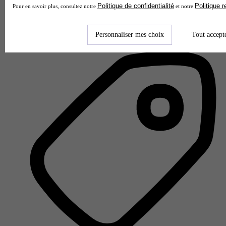
Politique de confidentialité
Politique 
Pour en savoir plus, consultez notre
et notre
Lycée professionnel privé Joseph Wresinski
Aucun avis
Personnaliser mes choix
Tout accept
Angers