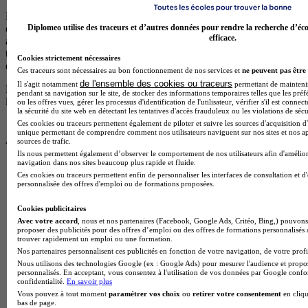
Les formations proposées par des centres non partenaires (non
Diplomeo utilise des traceurs et d’autres données pour rendre la recherche d’éco
clients), qui ne versent aucune rémunération à notre plateforme,
efficace.
apparaissent après celles des centres partenaires et sont également
triées par pertinence. Elles sont reconnaissables par le fait qu’elles ne
Cookies strictement nécessaires
disposent pas de logos.
Ces traceurs sont nécessaires au bon fonctionnement de nos services et
ne peuvent pas être 
de l'ensemble des cookies ou traceurs
Il s'agit notamment
permettant de maintenir 
Pour plus d’informations, consultez nos
règles de fonctionnement de
pendant sa navigation sur le site, de stocker des informations temporaires telles que les préf
la plateforme.
ou les offres vues, gérer les processus d'identification de l'utilisateur, vérifier s'il est conn
la sécurité du site web en détectant les tentatives d'accès frauduleux ou les violations de sécu
Ces cookies ou traceurs permettent également de piloter et suivre les sources d'acquisition d'
unique permettant de comprendre comment nos utilisateurs naviguent sur nos sites et nos ap
sources de trafic.
Ils nous permettent également d’observer le comportement de nos utilisateurs afin d'amélior
navigation dans nos sites beaucoup plus rapide et fluide.
Ces cookies ou traceurs permettent enfin de personnaliser les interfaces de consultation et d
personnalisée des offres d'emploi ou de formations proposées.
Cookies publicitaires
Avec votre accord
, nous et nos partenaires (Facebook, Google Ads, Critéo, Bing,) pouvons 
proposer des publicités pour des offres d’emploi ou des offres de formations personnalisés
trouver rapidement un emploi ou une formation.
Nos partenaires personnalisent ces publicités en fonction de votre navigation, de votre profil
Nous utilisons des technologies Google (ex : Google Ads) pour mesurer l'audience et propos
personnalisés. En acceptant, vous consentez à l'utilisation de vos données par Google conf
confidentialité.
En savoir plus
Vous pouvez à tout moment
paramétrer vos choix
ou
retirer votre consentement
en cliqu
bas de page.