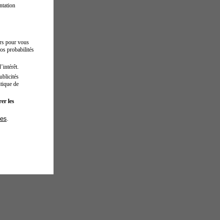
ntation
urs pour vous
os probabilités
’intérêt.
blicités
tique de
er les
ies
.