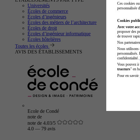
Ces cookies ou 
Universités
personnalisée d
Écoles de commerce
Écoles d’ingénieurs
Cookies public
Écoles des métiers de l’architecture
Avec votre ac
Écoles de droit
proposer des pu
Écoles d’ingénieur informatique
de trouver rapi
Écoles hôtelières
Nos partenaires 
Toutes les écoles
Nous utilisons 
AVIS DES ÉTABLISSEMENTS
personnalisés. 
confidentialité.
Vous pouvez à
traceurs
" en b
Pour en savoir 
Ecole de Condé
note de
note de 4.03/5
4.0
—
79 avis