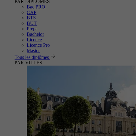
PAR DIPLÔMES
Bac PRO
CAP
BTS
BUT
Prépa
Bachelor
Licence
Licence Pro
Master
Tous les diplômes
PAR VILLES