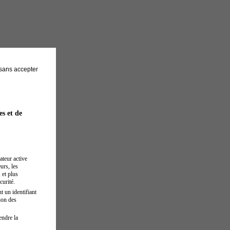
sans accepter
es et de
ateur active
urs, les
 et plus
curité.
t un identifiant
ion des
endre la