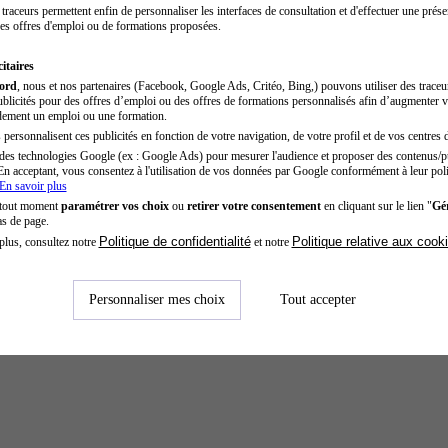
traceurs permettent enfin de personnaliser les interfaces de consultation et d'effectuer une prése
es offres d'emploi ou de formations proposées.
itaires
cord
, nous et nos partenaires (Facebook, Google Ads, Critéo, Bing,) pouvons utiliser des trace
blicités pour des offres d’emploi ou des offres de formations personnalisés afin d’augmenter v
dement un emploi ou une formation.
personnalisent ces publicités en fonction de votre navigation, de votre profil et de vos centres d
des technologies Google (ex : Google Ads) pour mesurer l'audience et proposer des contenus/pu
En acceptant, vous consentez à l'utilisation de vos données par Google conformément à leur poli
En savoir plus
 tout moment
paramétrer vos choix
ou
retirer votre consentement
en cliquant sur le lien "
Gér
as de page.
Politique de confidentialité
Politique relative aux cook
plus, consultez notre
et notre
Personnaliser mes choix
Tout accepter