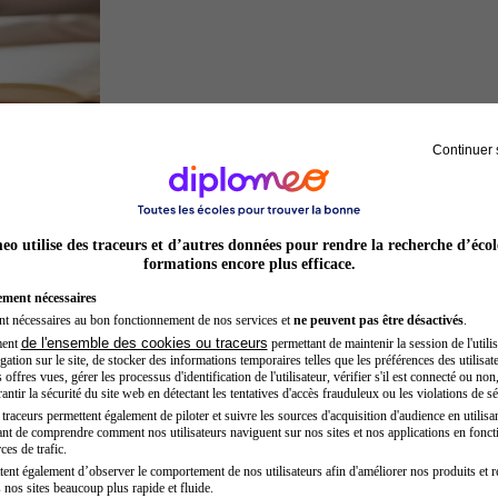
Continuer 
Juriste
o utilise des traceurs et d’autres données pour rendre la recherche d’écol
formations encore plus efficace.
ement nécessaires
nt nécessaires au bon fonctionnement de nos services et
ne peuvent pas être désactivés
.
de l'ensemble des cookies ou traceurs
ment
permettant de maintenir la session de l'utilis
ation sur le site, de stocker des informations temporaires telles que les préférences des utilisate
offres vues, gérer les processus d'identification de l'utilisateur, vérifier s'il est connecté ou non,
ntir la sécurité du site web en détectant les tentatives d'accès frauduleux ou les violations de sé
raceurs permettent également de piloter et suivre les sources d'acquisition d'audience en utilisan
nt de comprendre comment nos utilisateurs naviguent sur nos sites et nos applications en fonct
Inspecteur de police
ces de trafic.
tent également d’observer le comportement de nos utilisateurs afin d'améliorer nos produits et r
 nos sites beaucoup plus rapide et fluide.