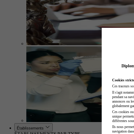
Diplome
Cookies strict
Ces traceurs so
Il s'agit notam
pendant sa navig
annonces ou les 
globalement gara
Ces cookies ou t
unique permetta
différentes sour
Ils nous permet
Établissements
navigation dans
ÉTABLISSEMENTS PAR TYPE