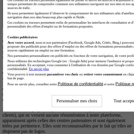
unique permettant de comprendre comment nos utilisateurs naviguent sur nos sites et nos ap
sources de trafic.
Ils nous permettent également d’observer le comportement de nos utilisateurs afin d'amélior
navigation dans nos sites beaucoup plus rapide et fluide.
Ces cookies ou traceurs permettent enfin de personnaliser les interfaces de consultation et d
personnalisée des offres d'emploi ou de formations proposées.
Les résultats affichés sont des offres de formation ou des écoles
Cookies publicitaires
correspondant à votre projet. Certaines de ces formations
Avec votre accord
, nous et nos partenaires (Facebook, Google Ads, Critéo, Bing,) pouvons 
proviennent d’écoles partenaires qui rémunèrent notre plateforme
proposer des publicités pour des offres d’emploi ou des offres de formations personnalisés
trouver rapidement un emploi ou une formation.
pour chaque demande d’information générée. Cela nous permet de
Nos partenaires personnalisent ces publicités en fonction de votre navigation, de votre profil
maintenir un service gratuit et accessible à tous les utilisateurs.
Nous utilisons des technologies Google (ex : Google Ads) pour mesurer l'audience et propos
personnalisés. En acceptant, vous consentez à l'utilisation de vos données par Google conf
Les offres de formation issues d’écoles partenaires (clients) sont
confidentialité.
En savoir plus
d’abord classées selon leur pertinence par rapport à votre recherche,
Vous pouvez à tout moment
paramétrer vos choix
ou
retirer votre consentement
en cliqu
afin de vous proposer les formations les plus adaptées à vos besoins.
bas de page.
En cas de pertinence équivalente, les résultats sont ensuite ordonnés
Politique de confidentialité
Politique 
Pour en savoir plus, consultez notre
et notre
en fonction d’un scoring précis qui met en avant les écoles qui
disposent d’éléments de visibilité, d’avis positifs et de campagnes en
cours.
Personnaliser mes choix
Tout accept
Les formations proposées par des centres non partenaires (non
clients), qui ne versent aucune rémunération à notre plateforme,
apparaissent après celles des centres partenaires et sont également
triées par pertinence. Elles sont reconnaissables par le fait qu’elles ne
disposent pas de logos.