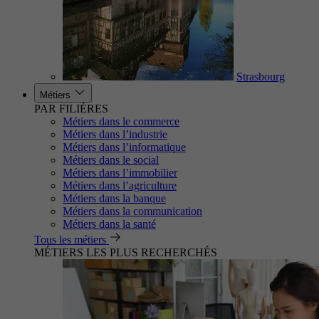
Strasbourg
Métiers
PAR FILIÈRES
Métiers dans le commerce
Métiers dans l’industrie
Métiers dans l’informatique
Métiers dans le social
Métiers dans l’immobilier
Métiers dans l’agriculture
Métiers dans la banque
Métiers dans la communication
Métiers dans la santé
Tous les métiers
MÉTIERS LES PLUS RECHERCHÉS