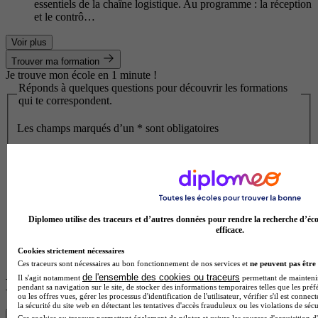
essentiels de la chaîne logistique. Au programme : la réception
et le contrô…
Voir plus
Trouver ma formation
Je trouve mon école en 1 minute !
Réponds à quelques questions pour découvrir les formations
qui te correspondent.
Les champs marqués d’un
*
sont obligatoires
Quel est ton statut ?
À quel niveau seras-tu pour cette formation ?
En quelle classe es-tu ?
Diplomeo utilise des traceurs et d’autres données pour rendre la recherche d’éco
efficace.
Commencer
Cookies strictement nécessaires
Ces traceurs sont nécessaires au bon fonctionnement de nos services et
ne peuvent pas être 
de l'ensemble des cookies ou traceurs
Il s'agit notamment
permettant de maintenir 
Les écoles à la une
pendant sa navigation sur le site, de stocker des informations temporaires telles que les préf
ou les offres vues, gérer les processus d'identification de l'utilisateur, vérifier s'il est conn
la sécurité du site web en détectant les tentatives d'accès frauduleux ou les violations de sécu
Transparence
Ces cookies ou traceurs permettent également de piloter et suivre les sources d'acquisition d'