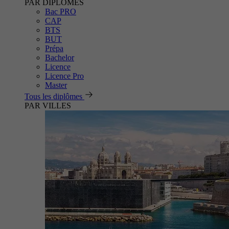
PAR DIPLÔMES
Bac PRO
CAP
BTS
BUT
Prépa
Bachelor
Licence
Licence Pro
Master
Tous les diplômes
PAR VILLES