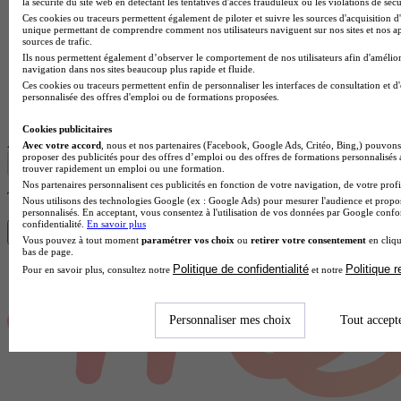
la sécurité du site web en détectant les tentatives d'accès frauduleux ou les violations de sécu
Ces cookies ou traceurs permettent également de piloter et suivre les sources d'acquisition d'
unique permettant de comprendre comment nos utilisateurs naviguent sur nos sites et nos ap
sources de trafic.
Ils nous permettent également d’observer le comportement de nos utilisateurs afin d'amélior
navigation dans nos sites beaucoup plus rapide et fluide.
Ces cookies ou traceurs permettent enfin de personnaliser les interfaces de consultation et d
Institut universitaire de technologie
personnalisée des offres d'emploi ou de formations proposées.
Voir l’établissement
Cookies publicitaires
Afficher plus de résultats
Avec votre accord
, nous et nos partenaires (Facebook, Google Ads, Critéo, Bing,) pouvons 
proposer des publicités pour des offres d’emploi ou des offres de formations personnalisés
trouver rapidement un emploi ou une formation.
Nos partenaires personnalisent ces publicités en fonction de votre navigation, de votre profil
Trouve ton BUT en 1 min avec Diplomeo !
Nous utilisons des technologies Google (ex : Google Ads) pour mesurer l'audience et propos
personnalisés. En acceptant, vous consentez à l'utilisation de vos données par Google conf
confidentialité.
En savoir plus
Trouver mon école
Vous pouvez à tout moment
paramétrer vos choix
ou
retirer votre consentement
en cliqu
bas de page.
Politique de confidentialité
Politique 
Pour en savoir plus, consultez notre
et notre
Personnaliser mes choix
Tout accept