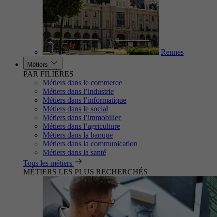
Rennes
Métiers
PAR FILIÈRES
Métiers dans le commerce
Métiers dans l’industrie
Métiers dans l’informatique
Métiers dans le social
Métiers dans l’immobilier
Métiers dans l’agriculture
Métiers dans la banque
Métiers dans la communication
Métiers dans la santé
Tous les métiers
MÉTIERS LES PLUS RECHERCHÉS