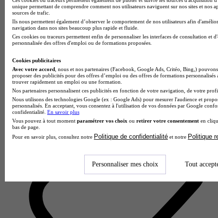
unique permettant de comprendre comment nos utilisateurs naviguent sur nos sites et nos ap
sources de trafic.
Ils nous permettent également d’observer le comportement de nos utilisateurs afin d'amélior
navigation dans nos sites beaucoup plus rapide et fluide.
Ces cookies ou traceurs permettent enfin de personnaliser les interfaces de consultation et d
personnalisée des offres d'emploi ou de formations proposées.
Lycée polyvalent Pierre Mendès France
Cookies publicitaires
Aucun avis
Avec votre accord
, nous et nos partenaires (Facebook, Google Ads, Critéo, Bing,) pouvons 
proposer des publicités pour des offres d’emploi ou des offres de formations personnalisés
trouver rapidement un emploi ou une formation.
Rennes
Nos partenaires personnalisent ces publicités en fonction de votre navigation, de votre profil
Nous utilisons des technologies Google (ex : Google Ads) pour mesurer l'audience et propos
personnalisés. En acceptant, vous consentez à l'utilisation de vos données par Google conf
confidentialité.
En savoir plus
Vous pouvez à tout moment
paramétrer vos choix
ou
retirer votre consentement
en cliqu
bas de page.
Politique de confidentialité
Politique 
Pour en savoir plus, consultez notre
et notre
Personnaliser mes choix
Tout accept