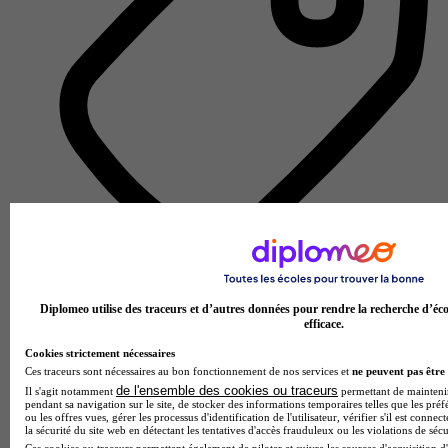
Lycée GT
Voir l’établissement
Diplomeo utilise des traceurs et d’autres données pour rendre la recherche d’éco
efficace.
Cookies strictement nécessaires
Ces traceurs sont nécessaires au bon fonctionnement de nos services et
ne peuvent pas être 
de l'ensemble des cookies ou traceurs
Il s'agit notamment
permettant de maintenir 
pendant sa navigation sur le site, de stocker des informations temporaires telles que les préf
ou les offres vues, gérer les processus d'identification de l'utilisateur, vérifier s'il est conn
la sécurité du site web en détectant les tentatives d'accès frauduleux ou les violations de sécu
Ces cookies ou traceurs permettent également de piloter et suivre les sources d'acquisition d'