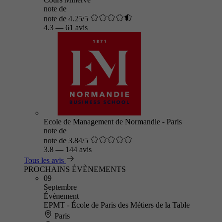
note de
note de 4.25/5
4.3
—
61 avis
Ecole de Management de Normandie - Paris
note de
note de 3.84/5
3.8
—
144 avis
Tous les avis
PROCHAINS ÉVÈNEMENTS
09
Septembre
Événement
EPMT - École de Paris des Métiers de la Table
Paris