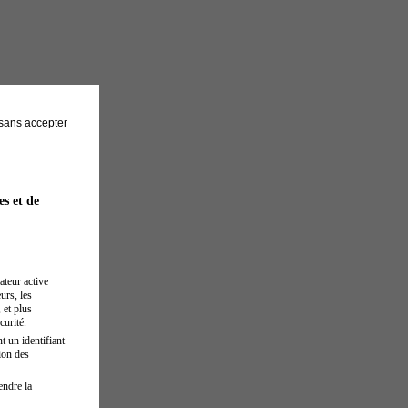
sans accepter
es et de
ateur active
urs, les
 et plus
curité.
t un identifiant
ion des
endre la