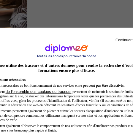
Continuer 
Architecte
o utilise des traceurs et d’autres données pour rendre la recherche d’écol
formations encore plus efficace.
ement nécessaires
nt nécessaires au bon fonctionnement de nos services et
ne peuvent pas être désactivés
.
de l'ensemble des cookies ou traceurs
ment
permettant de maintenir la session de l'utilis
ation sur le site, de stocker des informations temporaires telles que les préférences des utilisate
offres vues, gérer les processus d'identification de l'utilisateur, vérifier s'il est connecté ou non,
ntir la sécurité du site web en détectant les tentatives d'accès frauduleux ou les violations de sé
raceurs permettent également de piloter et suivre les sources d'acquisition d'audience en utilisan
nt de comprendre comment nos utilisateurs naviguent sur nos sites et nos applications en fonct
Kinésithérapeute sportif
ces de trafic.
tent également d’observer le comportement de nos utilisateurs afin d'améliorer nos produits et r
 nos sites beaucoup plus rapide et fluide.