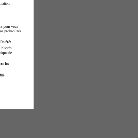
ntation
urs pour vous
os probabilités
’intérêt.
blicités
tique de
er les
ies
.