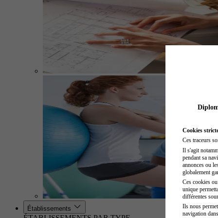
Diplome
Cookies strict
Ces traceurs so
Il s'agit notam
pendant sa navig
annonces ou les 
globalement gara
Ces cookies ou t
unique permetta
différentes sour
Ils nous permet
Établissements
navigation dans
ÉTABLISSEMENTS PAR TYPE