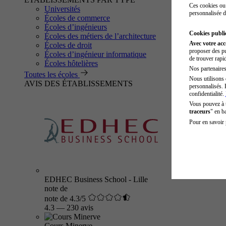
Ces cookies ou 
Universités
personnalisée d
Écoles de commerce
Écoles d’ingénieurs
Cookies public
Écoles des métiers de l’architecture
Avec votre ac
Écoles de droit
proposer des pu
Écoles d’ingénieur informatique
de trouver rapi
Écoles hôtelières
Nos partenaires 
Toutes les écoles
Nous utilisons 
AVIS DES ÉTABLISSEMENTS
personnalisés. 
confidentialité.
Vous pouvez à
traceurs
" en b
Pour en savoir 
EDHEC Business School - Lille
note de
note de 4.3/5
4.3
—
230 avis
Cours Minerve