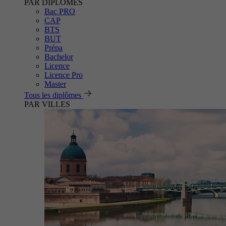
PAR DIPLÔMES
Bac PRO
CAP
BTS
BUT
Prépa
Bachelor
Licence
Licence Pro
Master
Tous les diplômes
PAR VILLES