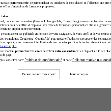
traceurs permettent enfin de personnaliser les interfaces de consultation et d'effectuer une prése
es offres d'emploi ou de formations proposées.
itaires
cord
, nous et nos partenaires (Facebook, Google Ads, Critéo, Bing,) pouvons utiliser des trace
blicités pour des offres d’emploi ou des offres de formations personnalisés afin d’augmenter v
dement un emploi ou une formation.
personnalisent ces publicités en fonction de votre navigation, de votre profil et de vos centres d
des technologies Google (ex : Google Ads) pour mesurer l'audience et proposer des contenus/pu
En acceptant, vous consentez à l'utilisation de vos données par Google conformément à leur poli
En savoir plus
 tout moment
paramétrer vos choix
ou
retirer votre consentement
en cliquant sur le lien "
Gér
as de page.
Politique de confidentialité
Politique relative aux cook
plus, consultez notre
et notre
Personnaliser mes choix
Tout accepter