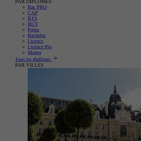
PAR DIPLÔMES
Bac PRO
CAP
BTS
BUT
Prépa
Bachelor
Licence
Licence Pro
Master
Tous les diplômes
PAR VILLES