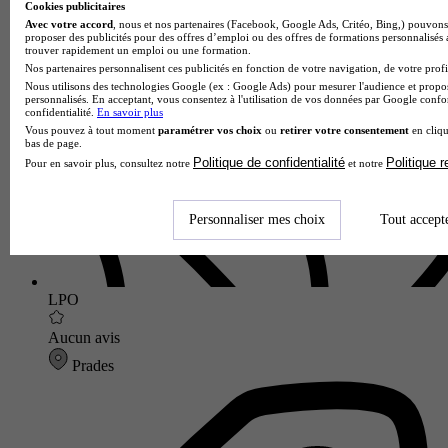
Cookies publicitaires
Avec votre accord
, nous et nos partenaires (Facebook, Google Ads, Critéo, Bing,) pouvons 
Lycée GT
proposer des publicités pour des offres d’emploi ou des offres de formations personnalisés
Voir l’établissement
trouver rapidement un emploi ou une formation.
Nos partenaires personnalisent ces publicités en fonction de votre navigation, de votre profil
Nous utilisons des technologies Google (ex : Google Ads) pour mesurer l'audience et propos
personnalisés. En acceptant, vous consentez à l'utilisation de vos données par Google conf
confidentialité.
En savoir plus
Vous pouvez à tout moment
paramétrer vos choix
ou
retirer votre consentement
en cliqu
bas de page.
Politique de confidentialité
Politique 
Pour en savoir plus, consultez notre
et notre
Personnaliser mes choix
Tout accept
LPO
Aucun avis
Prades