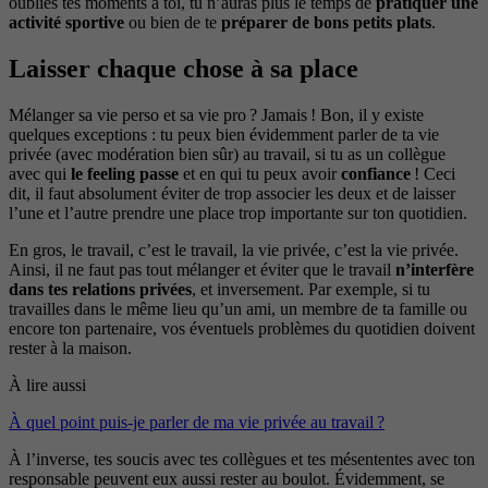
oublies tes moments à toi, tu n’auras plus le temps de
pratiquer une
activité sportive
ou bien de te
préparer de bons petits plats
.
Laisser chaque chose à sa place
Mélanger sa vie perso et sa vie pro ? Jamais ! Bon, il y existe
quelques exceptions : tu peux bien évidemment parler de ta vie
privée (avec modération bien sûr) au travail, si tu as un collègue
avec qui
le feeling passe
et en qui tu peux avoir
confiance
! Ceci
dit, il faut absolument éviter de trop associer les deux et de laisser
l’une et l’autre prendre une place trop importante sur ton quotidien.
En gros, le travail, c’est le travail, la vie privée, c’est la vie privée.
Ainsi, il ne faut pas tout mélanger et éviter que le travail
n’interfère
dans tes relations privées
, et inversement. Par exemple, si tu
travailles dans le même lieu qu’un ami, un membre de ta famille ou
encore ton partenaire, vos éventuels problèmes du quotidien doivent
rester à la maison.
À lire aussi
À quel point puis-je parler de ma vie privée au travail ?
À l’inverse, tes soucis avec tes collègues et tes mésententes avec ton
responsable peuvent eux aussi rester au boulot. Évidemment, se