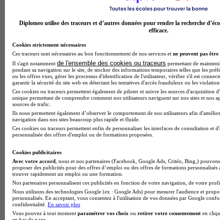
Mon Master 2026 : ce qui se joue pendant l'examen des
Diplomeo utilise des traceurs et d’autres données pour rendre la recherche d’éco
candidatures
efficace.
Cookies strictement nécessaires
Ces traceurs sont nécessaires au bon fonctionnement de nos services et
ne peuvent pas être 
de l'ensemble des cookies ou traceurs
Il s'agit notamment
permettant de maintenir 
pendant sa navigation sur le site, de stocker des informations temporaires telles que les préf
ou les offres vues, gérer les processus d'identification de l'utilisateur, vérifier s'il est conn
garantir la sécurité du site web en détectant les tentatives d'accès frauduleux ou les violation
Ces cookies ou traceurs permettent également de piloter et suivre les sources d'acquisition d'
unique permettant de comprendre comment nos utilisateurs naviguent sur nos sites et nos ap
sources de trafic.
Ils nous permettent également d’observer le comportement de nos utilisateurs afin d'amélior
navigation dans nos sites beaucoup plus rapide et fluide.
Ces cookies ou traceurs permettent enfin de personnaliser les interfaces de consultation et d
personnalisée des offres d'emploi ou de formations proposées.
Cookies publicitaires
Formations en alternance à Amiens : Interfor ou le CFA qui
Avec votre accord
, nous et nos partenaires (Facebook, Google Ads, Critéo, Bing,) pouvons 
proposer des publicités pour des offres d’emploi ou des offres de formations personnalisés
mise sur l’accompagnement
trouver rapidement un emploi ou une formation.
Nos partenaires personnalisent ces publicités en fonction de votre navigation, de votre profil
Nous utilisons des technologies Google (ex : Google Ads) pour mesurer l'audience et propos
personnalisés. En acceptant, vous consentez à l'utilisation de vos données par Google conf
confidentialité.
En savoir plus
Vous pouvez à tout moment
paramétrer vos choix
ou
retirer votre consentement
en cliqu
en bas de page.