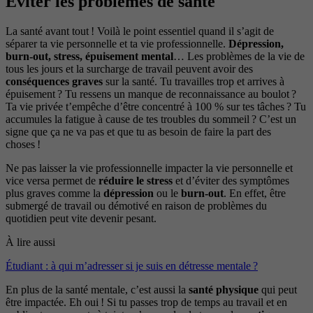
Éviter les problèmes de santé
La santé avant tout ! Voilà le point essentiel quand il s’agit de
séparer ta vie personnelle et ta vie professionnelle.
Dépression,
burn-out, stress, épuisement mental
… Les problèmes de la vie de
tous les jours et la surcharge de travail peuvent avoir des
conséquences graves
sur la santé. Tu travailles trop et arrives à
épuisement ? Tu ressens un manque de reconnaissance au boulot ?
Ta vie privée t’empêche d’être concentré à 100 % sur tes tâches ? Tu
accumules la fatigue à cause de tes troubles du sommeil ? C’est un
signe que ça ne va pas et que tu as besoin de faire la part des
choses !
Ne pas laisser la vie professionnelle impacter la vie personnelle et
vice versa permet de
réduire le stress
et d’éviter des symptômes
plus graves comme la
dépression
ou le
burn-out
. En effet, être
submergé de travail ou démotivé en raison de problèmes du
quotidien peut vite devenir pesant.
À lire aussi
Étudiant : à qui m’adresser si je suis en détresse mentale ?
En plus de la santé mentale, c’est aussi la
santé physique
qui peut
être impactée. Eh oui ! Si tu passes trop de temps au travail et en