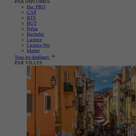
PAR DIPLÔMES
Bac PRO
CAP
BTS
BUT
Prépa
Bachelor
Licence
Licence Pro
Master
Tous les diplômes
PAR VILLES