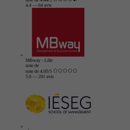
4.4
—
64 avis
MBway - Lille
note de
note de 4.95/5
5.0
—
201 avis