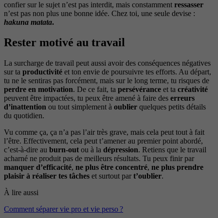
confier sur le sujet n’est pas interdit, mais constamment
ressasser
n’est pas non plus une bonne idée. Chez toi, une seule devise :
hakuna matata
.
Rester motivé au travail
La surcharge de travail peut aussi avoir des conséquences négatives
sur ta
productivité
et ton envie de poursuivre tes efforts. Au départ,
tu ne le sentiras pas forcément, mais sur le long terme, tu risques de
perdre en motivation
. De ce fait, ta
persévérance
et ta
créativité
peuvent être impactées, tu peux être amené à faire des
erreurs
d’inattention
ou tout simplement à
oublier
quelques petits détails
du quotidien.
Vu comme ça, ça n’a pas l’air très grave, mais cela peut tout à fait
l’être. Effectivement, cela peut t’amener au premier point abordé,
c’est-à-dire au
burn-out
ou à la
dépression
. Retiens que le travail
acharné ne produit pas de meilleurs résultats. Tu peux finir par
manquer d’efficacité
,
ne plus être concentré
,
ne plus prendre
plaisir à réaliser tes tâches
et surtout par
t’oublier
.
À lire aussi
Comment séparer vie pro et vie perso ?