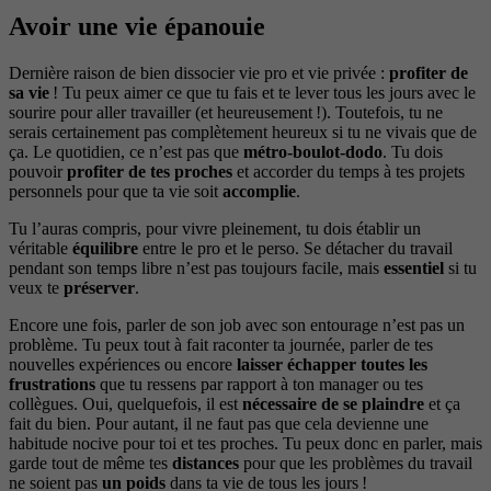
Avoir une vie épanouie
Dernière raison de bien dissocier vie pro et vie privée :
profiter de
sa vie
! Tu peux aimer ce que tu fais et te lever tous les jours avec le
sourire pour aller travailler (et heureusement !). Toutefois, tu ne
serais certainement pas complètement heureux si tu ne vivais que de
ça. Le quotidien, ce n’est pas que
métro-boulot-dodo
. Tu dois
pouvoir
profiter de tes proches
et accorder du temps à tes projets
personnels pour que ta vie soit
accomplie
.
Tu l’auras compris, pour vivre pleinement, tu dois établir un
véritable
équilibre
entre le pro et le perso. Se détacher du travail
pendant son temps libre n’est pas toujours facile, mais
essentiel
si tu
veux te
préserver
.
Encore une fois, parler de son job avec son entourage n’est pas un
problème. Tu peux tout à fait raconter ta journée, parler de tes
nouvelles expériences ou encore
laisser échapper toutes les
frustrations
que tu ressens par rapport à ton manager ou tes
collègues. Oui, quelquefois, il est
nécessaire de se plaindre
et ça
fait du bien. Pour autant, il ne faut pas que cela devienne une
habitude nocive pour toi et tes proches. Tu peux donc en parler, mais
garde tout de même tes
distances
pour que les problèmes du travail
ne soient pas
un poids
dans ta vie de tous les jours !