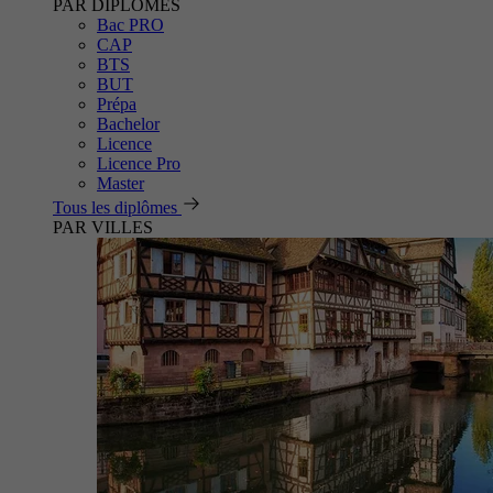
PAR DIPLÔMES
Bac PRO
CAP
BTS
BUT
Prépa
Bachelor
Licence
Licence Pro
Master
Tous les diplômes
PAR VILLES