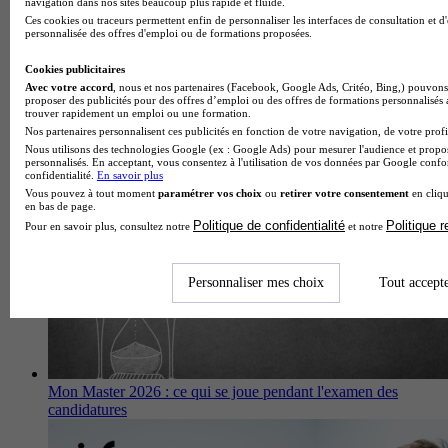
navigation dans nos sites beaucoup plus rapide et fluide.
Ces cookies ou traceurs permettent enfin de personnaliser les interfaces de consultation et d
personnalisée des offres d'emploi ou de formations proposées.
Cookies publicitaires
Avec votre accord
, nous et nos partenaires (Facebook, Google Ads, Critéo, Bing,) pouvons 
Baromètre Hellowork : les offres d'alternance reculent de 12
proposer des publicités pour des offres d’emploi ou des offres de formations personnalisés
trouver rapidement un emploi ou une formation.
% en 2025
Nos partenaires personnalisent ces publicités en fonction de votre navigation, de votre profil
Nous utilisons des technologies Google (ex : Google Ads) pour mesurer l'audience et propos
personnalisés. En acceptant, vous consentez à l'utilisation de vos données par Google conf
confidentialité.
En savoir plus
Vous pouvez à tout moment
paramétrer vos choix
ou
retirer votre consentement
en cliqu
en bas de page.
Politique de confidentialité
Politique 
Pour en savoir plus, consultez notre
et notre
Personnaliser mes choix
Tout accept
Mon Master 2026 : ce qui se joue pendant l'examen des
candidatures