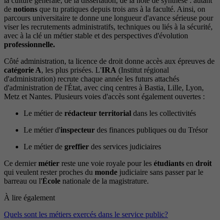
la culture générale, de la dissertation, de la note de synthèse : autant
de
notions
que tu pratiques depuis trois ans à la faculté. Ainsi, on
parcours universitaire te donne une longueur d'avance sérieuse pour
viser les recrutements administratifs, techniques ou liés à la sécurité,
avec à la clé un métier stable et des perspectives d'évolution
professionnelle.
Côté administration, ta licence de droit donne accès aux épreuves de
catégorie A
, les plus prisées. L'
IRA
(Institut régional
d'administration) recrute chaque année les futurs attachés
d'administration de l'État, avec cinq centres à Bastia, Lille, Lyon,
Metz et Nantes. Plusieurs voies d'accès sont également ouvertes :
Le métier de
rédacteur territorial
dans les collectivités
Le métier d'
inspecteur
des finances publiques ou du Trésor
Le métier de
greffier
des services judiciaires
Ce dernier
métier
reste une voie royale pour les
étudiants
en
droit
qui veulent rester proches du
monde
judiciaire sans passer par le
barreau ou l'
École
nationale de la magistrature.
À lire également
Quels sont les métiers exercés dans le service public?