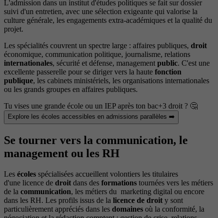
L'admission dans un institut d'études politiques se fait sur dossier
suivi d'un entretien, avec une sélection exigeante qui valorise la
culture générale, les engagements extra-académiques et la qualité du
projet.
Les spécialités couvrent un spectre large : affaires publiques,
droit
économique, communication politique, journalisme, relations
internationales
, sécurité et défense, management
public
. C'est une
excellente passerelle pour se diriger vers la haute
fonction
publique
, les cabinets ministériels, les organisations internationales
ou les grands groupes en affaires publiques.
Tu vises une grande école ou un IEP après ton bac+3 droit ? 🤔
Explore les écoles accessibles en admissions parallèles ➡️
Se tourner vers la communication, le
management ou les RH
Les
écoles
spécialisées accueillent volontiers les titulaires
d'une licence de
droit
dans des
formations
tournées vers les métiers
de la
communication
, les métiers du marketing digital ou encore
dans les RH. Les profils issus de la
licence de droit
y sont
particulièrement appréciés dans les
domaines
où la conformité, la
négociation et la rédaction comptent : gestion de crise, relations