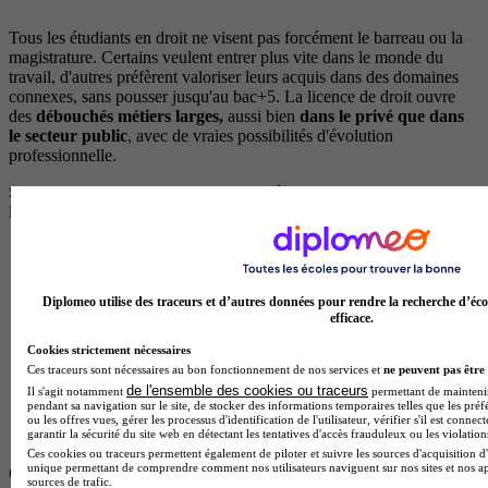
Tous les étudiants en droit ne visent pas forcément le barreau ou la
magistrature. Certains veulent entrer plus vite dans le monde du
travail, d'autres préfèrent valoriser leurs acquis dans des domaines
connexes, sans pousser jusqu'au bac+5. La licence de droit ouvre
des
débouchés métiers larges,
aussi bien
dans le privé que dans
le secteur public
, avec de vraies possibilités d'évolution
professionnelle.
Sans passer par le barreau, plusieurs métiers recrutent directement
les profils
bac+3
:
Assistant juridique
en
cabinet
d'
avocats
ou chez un notaire
Gestionnaire de contentieux
dans les banques, assurances
Diplomeo utilise des traceurs et d’autres données pour rendre la recherche d’éco
ou grands groupes
efficace.
Paralegal
dans les structures tournées vers l'
international
Cookies strictement nécessaires
Ces traceurs sont nécessaires au bon fonctionnement de nos services et
ne peuvent pas être 
Collaborateur
en office notarial, négociateur
immobilier
ou
de l'ensemble des cookies ou traceurs
Il s'agit notamment
permettant de maintenir 
gestionnaire locatif
pendant sa navigation sur le site, de stocker des informations temporaires telles que les préf
ou les offres vues, gérer les processus d'identification de l'utilisateur, vérifier s'il est conn
garantir la sécurité du site web en détectant les tentatives d'accès frauduleux ou les violation
Clerc de notaire
après un complément d'
études
court
Ces cookies ou traceurs permettent également de piloter et suivre les sources d'acquisition d'
unique permettant de comprendre comment nos utilisateurs naviguent sur nos sites et nos ap
Ces
choix
de carrière valorisent directement ton
parcours
en
droit
sources de trafic.