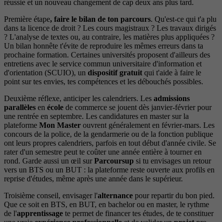
réussie et un nouveau changement de cap deux ans plus tard.
Première étape
, faire le bilan de ton parcours
. Qu'est-ce qui t'a plu
dans ta licence de droit ? Les cours magistraux ? Les travaux dirigés
? L'analyse de textes ou, au contraire, les matières plus appliquées ?
Un bilan honnête t'évite de reproduire les mêmes erreurs dans ta
prochaine formation. Certaines universités proposent d'ailleurs des
entretiens avec le service commun universitaire d'information et
d'orientation (SCUIO), un
dispositif gratuit
qui t'aide à faire le
point sur tes envies, tes compétences et les débouchés possibles.
Deuxième réflexe, anticiper les calendriers. Les
admissions
parallèles
en
école
de commerce se jouent dès janvier-février pour
une rentrée en septembre. Les candidatures en master sur la
plateforme
Mon Master
ouvrent généralement en février-mars. Les
concours de la police, de la gendarmerie ou de la fonction publique
ont leurs propres calendriers, parfois en tout début d'année civile. Se
rater d'un semestre peut te coûter une année entière à tourner en
rond. Garde aussi un œil sur
Parcoursup
si tu envisages un retour
vers un BTS ou un BUT : la plateforme reste ouverte aux profils en
reprise d'études, même après une année dans le supérieur.
Troisième conseil, envisager l'
alternance
pour repartir du bon pied.
Que ce soit en BTS, en BUT, en bachelor ou en master, le rythme
de l'
apprentissage
te permet de financer tes études, de te constituer