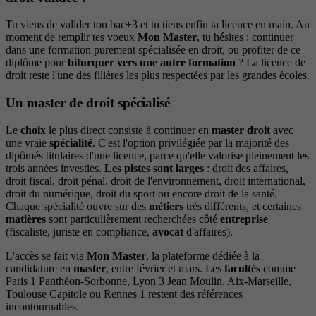
Tu viens de valider ton bac+3 et tu tiens enfin ta licence en main. Au
moment de remplir tes voeux
Mon Master
, tu hésites : continuer
dans une formation purement spécialisée en droit, ou profiter de ce
diplôme pour
bifurquer vers une autre formation
? La licence de
droit reste l'une des filières les plus respectées par les grandes écoles.
Un master de droit spécialisé
Le
choix
le plus direct consiste à continuer en
master droit
avec
une vraie
spécialité
. C'est l'option privilégiée par la majorité des
dipômés titulaires d'une licence, parce qu'elle valorise pleinement les
trois années investies.
Les pistes sont larges
: droit des affaires,
droit fiscal, droit pénal, droit de l'environnement, droit international,
droit du numérique, droit du sport ou encore droit de la santé.
Chaque spécialité ouvre sur des
métiers
très différents, et certaines
matières
sont particulièrement recherchées côté
entreprise
(fiscaliste, juriste en compliance,
avocat
d'affaires).
L'accès se fait via
Mon Master
, la plateforme dédiée à la
candidature en
master
, entre février et mars. Les
facultés
comme
Paris 1 Panthéon-Sorbonne, Lyon 3 Jean Moulin, Aix-Marseille,
Toulouse Capitole ou Rennes 1 restent des références
incontournables.