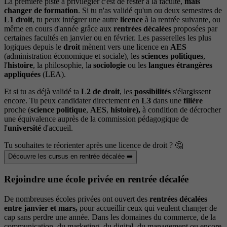
La première piste à privilégier c'est de rester à la faculté,
mais
changer de
formation
. Si tu n'as validé qu'un ou deux semestres de
L1 droit
, tu peux intégrer une autre
licence
à la rentrée suivante, ou
même en cours d'année grâce aux
rentrées décalées
proposées par
certaines facultés en janvier ou en février. Les passerelles les plus
logiques depuis le
droit
mènent vers une licence en
AES
(administration économique et sociale), les
sciences politiques
,
l'
histoire
, la philosophie, la
sociologie
ou les
langues étrangères
appliquées
(LEA).
Et si tu as déjà validé ta
L2 de droit
, les
possibilités
s'élargissent
encore. Tu peux candidater directement en
L3
dans une
filière
proche (
science politique
,
AES
,
histoire),
à condition de décrocher
une équivalence auprès de la commission pédagogique de
l'
université
d'accueil.
Tu souhaites te réorienter après une licence de droit ? 🤔
Découvre les cursus en rentrée décalée ➡️
Rejoindre une école privée en rentrée décalée
De nombreuses écoles privées ont ouvert des
rentrées décalées
entre janvier et mars,
pour accueillir ceux qui veulent changer de
cap sans perdre une année. Dans les domaines du commerce, de la
communication, du marketing, du digital, du management ou encore