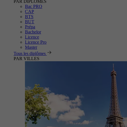
PAR DIPLÔMES
Bac PRO
CAP
BTS
BUT
Prépa
Bachelor
Licence
Licence Pro
Master
Tous les diplômes
PAR VILLES