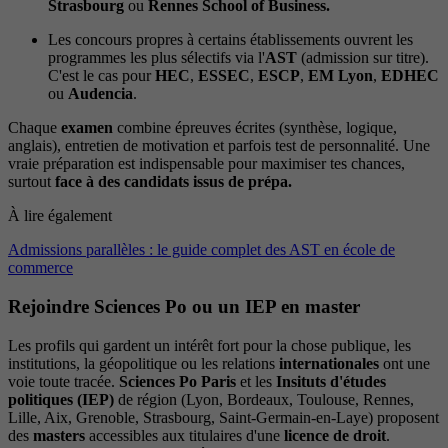
Strasbourg
ou
Rennes School of Business.
Les concours propres à certains établissements ouvrent les
programmes les plus sélectifs via l'
AST
(admission sur titre).
C'est le cas pour
HEC
,
ESSEC
,
ESCP
,
EM Lyon
,
EDHEC
ou
Audencia
.
Chaque
examen
combine épreuves écrites (synthèse, logique,
anglais), entretien de motivation et parfois test de personnalité. Une
vraie préparation est indispensable pour maximiser tes chances,
surtout
face à des candidats issus de prépa.
À lire également
Admissions parallèles : le guide complet des AST en école de
commerce
Rejoindre Sciences Po ou un IEP en master
Les profils qui gardent un intérêt fort pour la chose publique, les
institutions, la géopolitique ou les relations
internationales
ont une
voie toute tracée.
Sciences Po Paris
et les
Insituts d'études
politiques (IEP)
de région (Lyon, Bordeaux, Toulouse, Rennes,
Lille, Aix, Grenoble, Strasbourg, Saint-Germain-en-Laye) proposent
des
masters
accessibles aux titulaires d'une
licence de droit
.