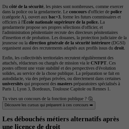
Du
côté de la sécurité
, les pistes sont nombreuses, comme exercer
dans la police ou la gendarmerie. Le
concours
d'officier de
police
(catégorie A), ouvert aux
bac+3
, forme les futurs commissaires et
officiers à l'
École nationale supérieure de la police.
La
gendarmerie propose ses propres sélections d'officier, et
l'administration pénitentiaire recrute des directeurs pénitentiaires
d'insertion et de probation. Les douanes, la protection judiciaire de la
jeunesse ou la
direction générale de la sécurité intérieure
(DGSI)
organisent aussi des recrutements adaptés aux profils issus du
droit
.
Enfin, les collectivités territoriales recrutent régulièrement des
attachés, rédacteurs ou chargés de mission via le
CNFPT
. Ces
postes offrent une vraie stabilité et des perspectives d'évolution
solides, au service de la chose publique. La préparation se fait en
autodidacte, via des prépas privées, ou directement dans certaines
universités
qui proposent des
masters
préparatoires spécialisés à
Paris 1, Lyon 3, Bordeaux, Toulouse Capitole ou Rennes 1.
Tu vises un concours de la fonction publique ? 🤔
Découvre les cursus qui préparent à ces concours ➡️
Les débouchés métiers alternatifs après
une licence de droit