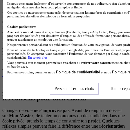
tout en t'ouvrant un
travail
de terrain, rapidement opérationnel.
Ils nous permettent également d’observer le comportement de nos utilisateurs afin d'amélior
navigation dans nos sites beaucoup plus rapide et fluide.
Le secteur privé recrute également les bac+3 droit pour des missions
Ces cookies ou traceurs permettent enfin de personnaliser les interfaces de consultation et d
transverses. Ton profil est recherché dans les
ressources humaines
personnalisée des offres d'emploi ou de formations proposées.
(gestion des contrats, droit social), la compliance (conformité
réglementaire),
les assurances ou le marketing digital,
où la
Cookies publicitaires
connaissance de la régulation devient un vrai atout. Un étudiant qui
Avec votre accord
, nous et nos partenaires (Facebook, Google Ads, Critéo, Bing,) pouvons 
proposer des publicités pour des offres d’emploi ou des offres de formations personnalisés
maîtrise une langue étrangère peut viser des
formations
tournées
trouver rapidement un emploi ou une formation.
vers l'
international
ou les grandes organisations mondiales. Ajoute
Nos partenaires personnalisent ces publicités en fonction de votre navigation, de votre profil
à cela les postes liés à la médiation, au journalisme spécialisé ou au
Nous utilisons des technologies Google (ex : Google Ads) pour mesurer l'audience et propos
lobbying en affaires publiques : l'éventail professionnel dépasse
personnalisés. En acceptant, vous consentez à l'utilisation de vos données par Google conf
confidentialité.
En savoir plus
largement le cabinet du plaideur.
Vous pouvez à tout moment
paramétrer vos choix
ou
retirer votre consentement
en cliqu
en bas de page.
À lire également
Politique de confidentialité
Politique 
Pour en savoir plus, consultez notre
et notre
Travailler dans le droit sans longues études : est-ce possible ?
Personnaliser mes choix
Tout accept
Réorientation après une licence de droit :
les conseils pour bien choisir
Changer de voie
ne s'improvise pas.
Avant de remplir un dossier
sur
Mon Master
, de tenter un
concours
ou de candidater dans une
école
privée, prends le temps de construire ton
projet
. Quelques
réflexes simples peuvent faire la différence entre une
réorientation