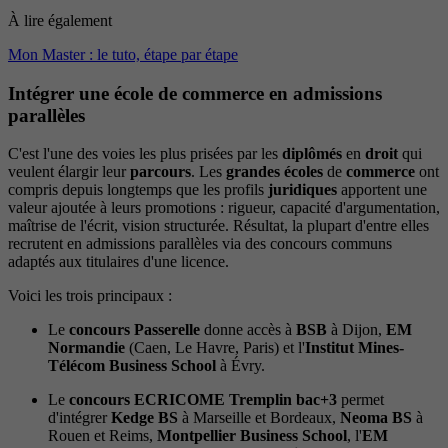
À lire également
Mon Master : le tuto, étape par étape
Intégrer une école de commerce en admissions
parallèles
C'est l'une des voies les plus prisées par les
diplômés
en
droit
qui
veulent élargir leur
parcours
. Les
grandes écoles
de
commerce
ont
compris depuis longtemps que les profils
juridiques
apportent une
valeur ajoutée à leurs promotions : rigueur, capacité d'argumentation,
maîtrise de l'écrit, vision structurée. Résultat, la plupart d'entre elles
recrutent en admissions parallèles via des concours communs
adaptés aux titulaires d'une licence.
Voici les trois principaux :
Le
concours Passerelle
donne accès à
BSB
à Dijon,
EM
Normandie
(Caen, Le Havre, Paris) et l'
Institut Mines-
Télécom Business School
à Évry.
Le
concours ECRICOME Tremplin bac+3
permet
d'intégrer
Kedge BS
à Marseille et Bordeaux,
Neoma BS
à
Rouen et Reims,
Montpellier Business School
, l'
EM