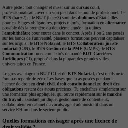
Autre piste : tout changer et miser sur un
cursus
court,
professionnalisant, avec un vrai pied dans le monde profesionnel. Le
BTS
(bac+2) et le
BUT
(bac+3) sont des
diplômes
d'État taillés
pour ça. Stages obligatoires, projets tutorés, formation en
alternance
possible dès la première ou deuxième année : tu quittes
l'
amphithéâtre
pour entrer dans le concret. Après 1 ou 2 ans passés
sur les bancs de l'université, plusieurs formations peuvent capitaliser
sur tes acquis : le
BTS Notariat
, le
BTS Collaborateur juriste
notarial
(CJN), le
BTS Gestion de la PME
(GMPE), le
BTS
Communication
ou encore le très demandé
BUT Carrières
Juridiques
(CJ), proposé dans la plupart des grandes villes
universitaires en France.
Le gros avantage du
BUT CJ
et du
BTS Notariat
, c'est qu'ils ne te
font pas repartir de zéro. Les bases que tu as posées pendant ta
licence de droit en
droit civil
,
droit constitutionnel
ou
droit des
obligations
restent des atouts précieux. Tu enchaînes simplement sur
une formation plus appliquée, qui ouvre rapidement sur le
marché
du travail
: assistant juridique, gestionnaire de contentieux,
collaborateur en cabinet d'avocats, agent administratif dans un
service RH ou dans le secteur public.
Quelles formations envisager après une licence de
droit validée ?