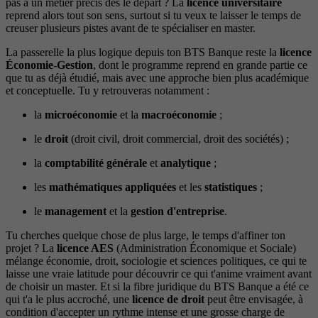
pas à un métier précis dès le départ ? La
licence universitaire
reprend alors tout son sens, surtout si tu veux te laisser le temps de
creuser plusieurs pistes avant de te spécialiser en master.
La passerelle la plus logique depuis ton BTS Banque reste la
licence
Économie-Gestion
, dont le programme reprend en grande partie ce
que tu as déjà étudié, mais avec une approche bien plus académique
et conceptuelle. Tu y retrouveras notamment :
la
microéconomie
et la
macroéconomie
;
le
droit
(droit civil, droit commercial, droit des sociétés) ;
la
comptabilité générale
et
analytique
;
les
mathématiques appliquées
et les
statistiques
;
le
management
et la
gestion d'entreprise
.
Tu cherches quelque chose de plus large, le temps d'affiner ton
projet ? La
licence AES
(Administration Économique et Sociale)
mélange économie, droit, sociologie et sciences politiques, ce qui te
laisse une vraie latitude pour découvrir ce qui t'anime vraiment avant
de choisir un master. Et si la fibre juridique du BTS Banque a été ce
qui t'a le plus accroché, une
licence de droit
peut être envisagée, à
condition d'accepter un rythme intense et une grosse charge de