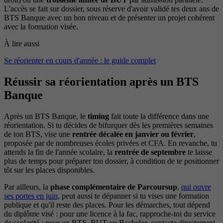
L'accès se fait sur dossier, sous réserve d'avoir validé tes deux ans de
BTS Banque avec un bon niveau et de présenter un projet cohérent
avec la formation visée.
À lire aussi
Se réorienter en cours d'année : le guide complet
Réussir sa réorientation après un BTS
Banque
Après un BTS Banque, le
timing
fait toute la différence dans une
réorientation. Si tu décides de bifurquer dès les premières semaines
de ton BTS, vise une
rentrée décalée en janvier ou février
,
proposée par de nombreuses écoles privées et CFA. En revanche, tu
attends la fin de l'année scolaire, la
rentrée de septembre
te laisse
plus de temps pour préparer ton dossier, à condition de te positionner
tôt sur les places disponibles.
Par ailleurs, la
phase complémentaire de Parcoursup
,
qui ouvre
ses portes en juin,
peut aussi te dépanner si tu vises une formation
publique et qu'il reste des places. Pour les démarches, tout dépend
du diplôme visé : pour une licence à la fac, rapproche-toi du service
de scolarité ; pour un BTS, BUT ou Bachelor, contacte directement