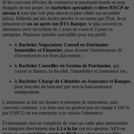
Si les concours d'écoles de commerce te paraissent lourds ou trop
éloignés de ton projet, les
bachelors spécialisés
et
titres RNCP de
niveau 6
sont une voie plus directe et plus ciblée sur un métier
précis. Délivrés par des écoles privées et reconnus par l'État, ils se
préparent en
un an après ton BTS Banque
, le plus souvent en
alternance avec un rythme de 2 jours de cours et 3 jours en
entreprise. Plusieurs intitulés sont taillés pour ton profil :
le
Bachelor Négociateur Conseil en Patrimoine
Immobilier et Financier
, pour devenir l'interlocuteur clé
d'investisseurs sur leurs placements ;
le
Bachelor Conseiller en Gestion de Patrimoine
, qui
couvre la finance, la fiscalité, l'immobilier et l'assurance vie ;
le
Bachelor Chargé de Clientèles en Assurance et Banque
,
pour basculer du bancaire pur vers la bancassurance
multiproduits.
L'admission se fait sur dossier et entretien de motivation, sans
concours commun. Les frais sont en général pris en charge à 100 %
par l'OPCO de ton entreprise si tu choisis l'alternance.
Évidemment, rien ne t'empêche de viser un cadre plus universitaire
en intégrant directement une
L3 à la fac
(en éco-gestion, AES ou
droit) ou une
troisième année de BUT
par admission parallèle.