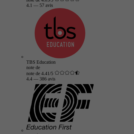
4.1
—
57 avis
TBS Education
note de
note de 4.41/5
4.4
—
386 avis