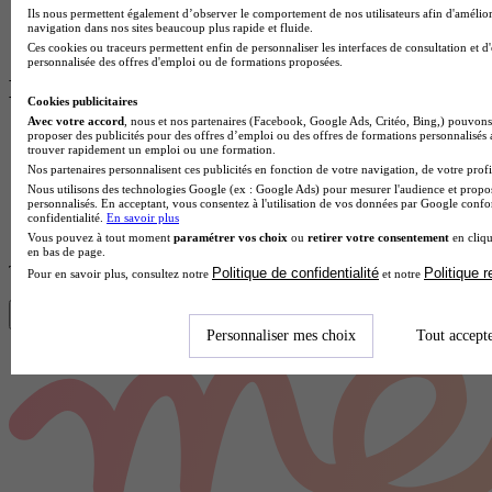
Ils nous permettent également d’observer le comportement de nos utilisateurs afin d'amélior
navigation dans nos sites beaucoup plus rapide et fluide.
Commencer
Ces cookies ou traceurs permettent enfin de personnaliser les interfaces de consultation et d
personnalisée des offres d'emploi ou de formations proposées.
Les sujets les plus populaires
Cookies publicitaires
Avec votre accord
, nous et nos partenaires (Facebook, Google Ads, Critéo, Bing,) pouvons 
Métiers et secteurs
proposer des publicités pour des offres d’emploi ou des offres de formations personnalisés
trouver rapidement un emploi ou une formation.
Que faire après...
Nos partenaires personnalisent ces publicités en fonction de votre navigation, de votre profil
Parcoursup
Nous utilisons des technologies Google (ex : Google Ads) pour mesurer l'audience et propos
Spécialités du bac
personnalisés. En acceptant, vous consentez à l'utilisation de vos données par Google conf
Salaires
confidentialité.
En savoir plus
Gérer son budget
Vous pouvez à tout moment
paramétrer vos choix
ou
retirer votre consentement
en cliqu
en bas de page.
Trouve ton diplôme en 1 min avec Diplomeo !
Politique de confidentialité
Politique 
Pour en savoir plus, consultez notre
et notre
Trouver mon école
Personnaliser mes choix
Tout accept