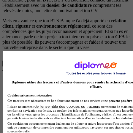
l'établissement avec un
dossier de candidature
comprenant tes
relevés de notes, une lettre de motivation et ton CV.
Mets en avant ce que ton BTS Banque t'a déjà apporté en
relation
client
,
rigueur
et
environnement réglementé
, ce sont des
compétences que les jurys reconnaissent et apprécient. Et si tu es en
alternance, parle de ton projet à ton tuteur entreprise et à ton
CFA
le
plus tôt possible, ils peuvent t'accompagner et t'aider à trouver une
nouvelle entreprise dans le secteur que tu vises.
Prêt à te lancer dans ta nouvelle voie ? 🚀
Explore toutes tes options en quelques clics ✅
Je trouve mon école en 1 minute !
Réponds à quelques questions pour découvrir les formations
qui te correspondent.
Diplomeo utilise des traceurs et d’autres données pour rendre la recherche d’éco
efficace.
Les champs marqués d’un
*
sont obligatoires
Cookies strictement nécessaires
Ces traceurs sont nécessaires au bon fonctionnement de nos services et
ne peuvent pas être 
Quel est ton statut ?
de l'ensemble des cookies ou traceurs
Il s'agit notamment
permettant de maintenir 
pendant sa navigation sur le site, de stocker des informations temporaires telles que les préf
À quel niveau seras-tu pour cette formation ?
ou les offres vues, gérer les processus d'identification de l'utilisateur, vérifier s'il est conn
garantir la sécurité du site web en détectant les tentatives d'accès frauduleux ou les violation
Ces cookies ou traceurs permettent également de piloter et suivre les sources d'acquisition d'
En quelle classe es-tu ?
unique permettant de comprendre comment nos utilisateurs naviguent sur nos sites et nos ap
sources de trafic.