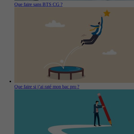
Que faire sans BTS CG ?
Que faire si j’ai raté mon bac pro ?