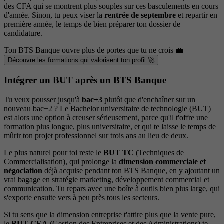
des CFA qui se montrent plus souples sur ces basculements en cours
d'année. Sinon, tu peux viser la
rentrée de septembre
et repartir en
première année, le temps de bien préparer ton dossier de
candidature.
Ton BTS Banque ouvre plus de portes que tu ne crois 💼
Découvre les formations qui valorisent ton profil 🚀
Intégrer un BUT après un BTS Banque
Tu veux pousser jusqu'à
bac+3
plutôt que d'enchaîner sur un
nouveau bac+2 ? Le Bachelor universitaire de technologie (BUT)
est alors une option à creuser sérieusement, parce qu'il t'offre une
formation plus longue, plus universitaire, et qui te laisse le temps de
mûrir ton projet professionnel sur trois ans au lieu de deux.
Le plus naturel pour toi reste le
BUT TC
(Techniques de
Commercialisation), qui prolonge la
dimension commerciale et
négociation
déjà acquise pendant ton BTS Banque, en y ajoutant un
vrai bagage en stratégie marketing, développement commercial et
communication. Tu repars avec une boîte à outils bien plus large, qui
s'exporte ensuite vers à peu près tous les secteurs.
Si tu sens que la dimension entreprise t'attire plus que la vente pure,
le
BUT GEA
(Gestion des Entreprises et des Administrations) te