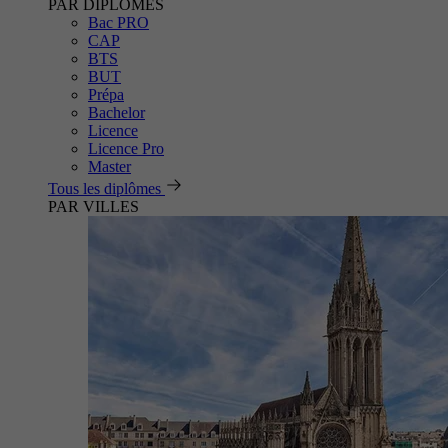
PAR DIPLÔMES
Bac PRO
CAP
BTS
BUT
Prépa
Bachelor
Licence
Licence Pro
Master
Tous les diplômes
PAR VILLES