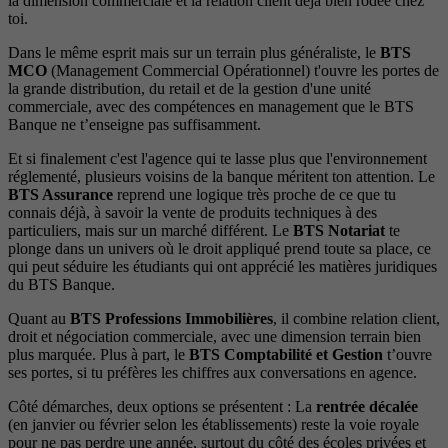
la dimension commerciale et la relation client déjà bien rodée chez
toi.
Dans le même esprit mais sur un terrain plus généraliste, le
BTS
MCO
(Management Commercial Opérationnel) t'ouvre les portes de
la grande distribution, du retail et de la gestion d'une unité
commerciale, avec des compétences en management que le BTS
Banque ne t’enseigne pas suffisamment.
Et si finalement c'est l'agence qui te lasse plus que l'environnement
réglementé, plusieurs voisins de la banque méritent ton attention. Le
BTS Assurance
reprend une logique très proche de ce que tu
connais déjà, à savoir la vente de produits techniques à des
particuliers, mais sur un marché différent. Le
BTS Notariat
te
plonge dans un univers où le droit appliqué prend toute sa place, ce
qui peut séduire les étudiants qui ont apprécié les matières juridiques
du BTS Banque.
Quant au
BTS Professions Immobilières
, il combine relation client,
droit et négociation commerciale, avec une dimension terrain bien
plus marquée. Plus à part, le
BTS Comptabilité et Gestion
t’ouvre
ses portes, si tu préfères les chiffres aux conversations en agence.
Côté démarches, deux options se présentent : La
rentrée décalée
(en janvier ou février selon les établissements) reste la voie royale
pour ne pas perdre une année, surtout du côté des écoles privées et