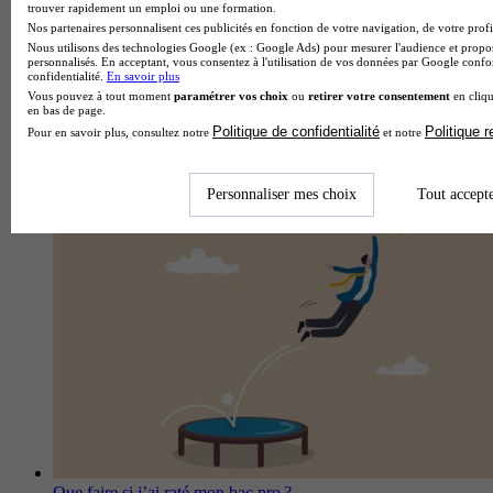
trouver rapidement un emploi ou une formation.
Nos partenaires personnalisent ces publicités en fonction de votre navigation, de votre profil
Nous utilisons des technologies Google (ex : Google Ads) pour mesurer l'audience et propos
personnalisés. En acceptant, vous consentez à l'utilisation de vos données par Google conf
confidentialité.
En savoir plus
Vous pouvez à tout moment
paramétrer vos choix
ou
retirer votre consentement
en cliqu
en bas de page.
Politique de confidentialité
Politique 
Pour en savoir plus, consultez notre
et notre
Que faire sans BTS CG ?
Personnaliser mes choix
Tout accept
Que faire si j’ai raté mon bac pro ?