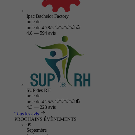
Ipac Bachelor Factory
note de
note de 4.78/5
4.8
—
594 avis
SUP des RH
note de
note de 4.25/5
4.3
—
223 avis
Tous les avis
PROCHAINS ÉVÈNEMENTS
09
Septembre