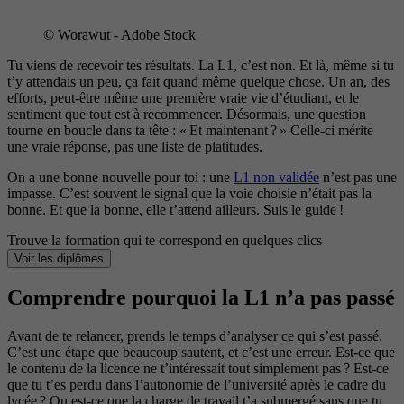
© Worawut - Adobe Stock
Tu viens de recevoir tes résultats. La L1, c’est non. Et là, même si tu
t’y attendais un peu, ça fait quand même quelque chose. Un an, des
efforts, peut-être même une première vraie vie d’étudiant, et le
sentiment que tout est à recommencer. Désormais, une question
tourne en boucle dans ta tête : « Et maintenant ? » Celle-ci mérite
une vraie réponse, pas une liste de platitudes.
On a une bonne nouvelle pour toi : une
L1 non validée
n’est pas une
impasse. C’est souvent le signal que la voie choisie n’était pas la
bonne. Et que la bonne, elle t’attend ailleurs. Suis le guide !
Trouve la formation qui te correspond en quelques clics
Voir les diplômes
Comprendre pourquoi la L1 n’a pas passé
Avant de te relancer, prends le temps d’analyser ce qui s’est passé.
C’est une étape que beaucoup sautent, et c’est une erreur. Est-ce que
le contenu de la licence ne t’intéressait tout simplement pas ? Est-ce
que tu t’es perdu dans l’autonomie de l’université après le cadre du
lycée ? Ou est-ce que la charge de travail t’a submergé sans que tu