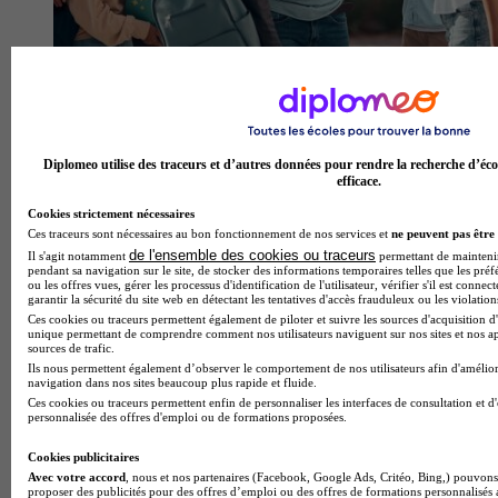
Que faire sans BTS CI ?
Diplomeo utilise des traceurs et d’autres données pour rendre la recherche d’éco
efficace.
Cookies strictement nécessaires
Ces traceurs sont nécessaires au bon fonctionnement de nos services et
ne peuvent pas être 
de l'ensemble des cookies ou traceurs
Il s'agit notamment
permettant de maintenir 
pendant sa navigation sur le site, de stocker des informations temporaires telles que les préf
ou les offres vues, gérer les processus d'identification de l'utilisateur, vérifier s'il est conn
garantir la sécurité du site web en détectant les tentatives d'accès frauduleux ou les violation
Ces cookies ou traceurs permettent également de piloter et suivre les sources d'acquisition d'
unique permettant de comprendre comment nos utilisateurs naviguent sur nos sites et nos ap
sources de trafic.
Ils nous permettent également d’observer le comportement de nos utilisateurs afin d'amélior
Que faire sans BTS PI ?
navigation dans nos sites beaucoup plus rapide et fluide.
Ces cookies ou traceurs permettent enfin de personnaliser les interfaces de consultation et d
personnalisée des offres d'emploi ou de formations proposées.
Cookies publicitaires
Avec votre accord
, nous et nos partenaires (Facebook, Google Ads, Critéo, Bing,) pouvons 
proposer des publicités pour des offres d’emploi ou des offres de formations personnalisés