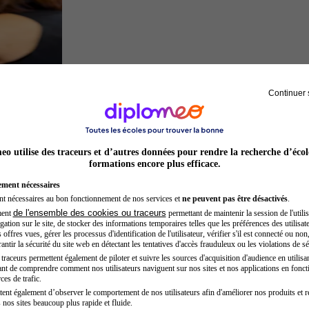
Continuer 
Préparateur physique
o utilise des traceurs et d’autres données pour rendre la recherche d’écol
formations encore plus efficace.
ement nécessaires
nt nécessaires au bon fonctionnement de nos services et
ne peuvent pas être désactivés
.
de l'ensemble des cookies ou traceurs
ment
permettant de maintenir la session de l'utilis
ation sur le site, de stocker des informations temporaires telles que les préférences des utilisate
offres vues, gérer les processus d'identification de l'utilisateur, vérifier s'il est connecté ou non,
ntir la sécurité du site web en détectant les tentatives d'accès frauduleux ou les violations de sé
raceurs permettent également de piloter et suivre les sources d'acquisition d'audience en utilisan
nt de comprendre comment nos utilisateurs naviguent sur nos sites et nos applications en fonct
Opticien
ces de trafic.
tent également d’observer le comportement de nos utilisateurs afin d'améliorer nos produits et r
 nos sites beaucoup plus rapide et fluide.