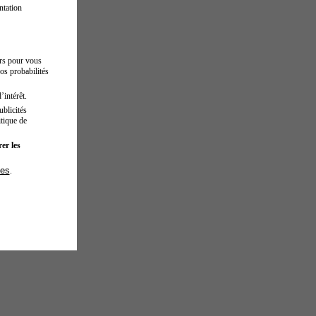
ntation
urs pour vous
os probabilités
’intérêt.
blicités
tique de
er les
ies
.