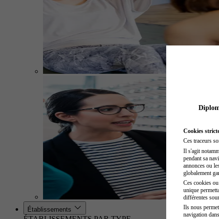
Diplome
Cookies strict
Ces traceurs so
Il s'agit notam
pendant sa navig
annonces ou les 
globalement gara
Ces cookies ou t
unique permetta
différentes sour
Ils nous permet
Établissements
navigation dans
ÉTABLISSEMENTS PAR TYPE