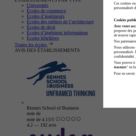
Ces cookies ou 
Universités
personnalisée d
Écoles de commerce
Écoles d’ingénieurs
Cookies public
Écoles des métiers de l’architecture
Avec votre ac
Écoles de droit
proposer des pu
Écoles d’ingénieur informatique
de trouver rapi
Écoles hôtelières
Nos partenaires 
Toutes les écoles
Nous utilisons 
AVIS DES ÉTABLISSEMENTS
personnalisés. 
confidentialité.
Vous pouvez à
traceurs
" en b
Pour en savoir 
Rennes School of Business
note de
note de 4.15/5
4.2
—
192 avis