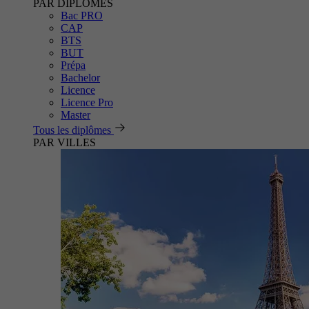
PAR DIPLÔMES
Bac PRO
CAP
BTS
BUT
Prépa
Bachelor
Licence
Licence Pro
Master
Tous les diplômes
PAR VILLES