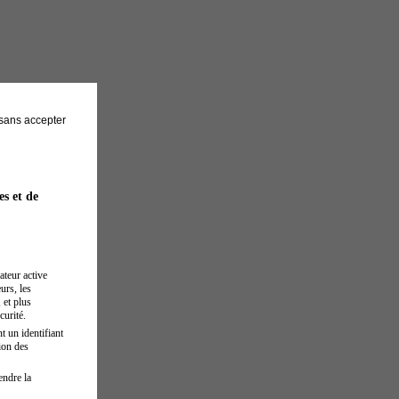
sans accepter
es et de
ateur active
urs, les
 et plus
curité.
t un identifiant
ion des
endre la