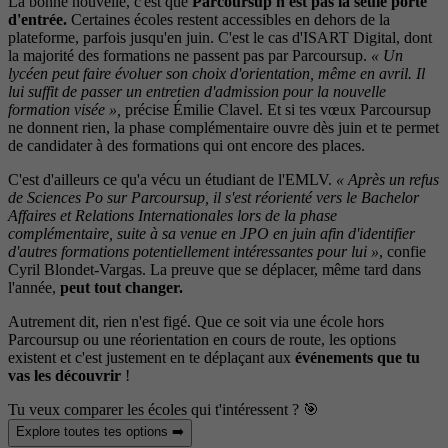
La bonne nouvelle, c'est que
Parcoursup n'est pas la seule porte
d'en
trée.
Certaines écoles restent accessibles en dehors de la
plateforme, parfois jusqu'en juin. C'est le cas d'ISART Digital, dont
la majorité des formations ne passent pas par Parcoursup.
« Un
lycéen peut faire évoluer son choix d'orientation, même en avril. Il
lui suffit de passer un entretien d'admission pour la nouvelle
formation visée »,
précise Émilie Clavel. Et si tes vœux Parcoursup
ne donnent rien, la phase complémentaire ouvre dès juin et te permet
de candidater à des formations qui ont encore des places.
C'est d'ailleurs ce qu'a vécu un étudiant de l'EMLV.
« Après un refus
de Sciences Po sur Parcoursup, il s'est réorienté vers le Bachelor
Affaires et Relations Internationales lors de la phase
complémentaire, suite à sa venue en JPO en juin afin d'identifier
d'autres formations potentiellement intéressantes pour lui »
, confie
Cyril Blondet-Vargas. La preuve que se déplacer, même tard dans
l'année,
peut tout changer.
Autrement dit, rien n'est figé. Que ce soit via une école hors
Parcoursup ou une réorientation en cours de route, les options
existent et c'est justement en te déplaçant aux
événements que tu
vas les découvrir
!
Tu veux comparer les écoles qui t'intéressent ? 🎯
Explore toutes tes options ➡️