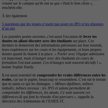
venant sur le campus qu'ils ont su que c'était le bon choix »,
renchérit-elle.
À lire également
5 questions que les jeunes n’osent pas poser en JPO et les réponses
d’un pro
Les journées portes ouvertes, c'est aussi l'occasion de
lever tes
doutes en allant discuter avec des étudiants
sur place. Ces
derniers te donneront des informations précieuses sur leur ressenti,
leurs expériences sur les cours et les équipements, et leurs propres
doutes quand ils étaient à ta place.
« Parler avec l'équipe admission
est important, mais échanger avec des étudiants en cours de
formation l'est tout autant. Ces échanges sont souvent décisifs ! »
,
insiste Sophie Hardy.
Il est aussi essentiel de
comprendre les vraies différences entre les
écoles
, car sur le papier, beaucoup se ressemblent. C'est sur le terrain
que tu saisis ce qui les distingue
. « Mêmes diplômes, mêmes
intitulés, mêmes niveaux : les JPO et salons permettent de
comprendre les différences, les atouts. Ce sont souvent ces
différences-là qui font la réussite d'un parcours »,
rappelle la
directrice des Admissions de l’ESIEE-IT.