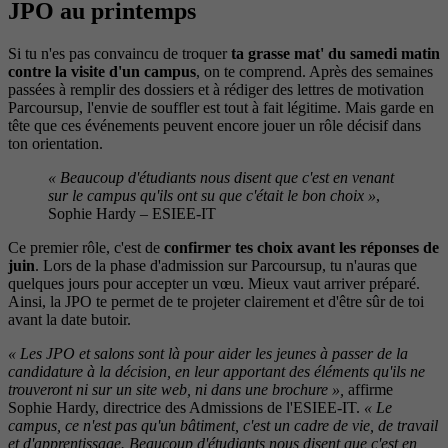
JPO au printemps
Si tu n'es pas convaincu de troquer
ta grasse mat' du samedi matin
contre la visite d'un campus
, on te comprend. Après des semaines
passées à remplir des dossiers et à rédiger des lettres de motivation
Parcoursup, l'envie de souffler est tout à fait légitime. Mais garde en
tête que ces événements peuvent encore jouer un rôle décisif dans
ton orientation.
« Beaucoup d'étudiants nous disent que c'est en venant
sur le campus qu'ils ont su que c'était le bon choix »
,
Sophie Hardy – ESIEE-IT
Ce premier rôle, c'est de
confirmer tes choix avant les réponses de
juin
. Lors de la phase d'admission sur Parcoursup, tu n'auras que
quelques jours pour accepter un vœu. Mieux vaut arriver préparé.
Ainsi, la JPO te permet de te projeter clairement et d'être sûr de toi
avant la date butoir.
« Les JPO et salons sont là pour aider les jeunes à passer de la
candidature à la décision, en leur apportant des éléments qu'ils ne
trouveront ni sur un site web, ni dans une brochure »,
affirme
Sophie Hardy, directrice des Admissions de l'ESIEE-IT.
« Le
campus, ce n'est pas qu'un bâtiment, c'est un cadre de vie, de travail
et d'apprentissage. Beaucoup d'étudiants nous disent que c'est en