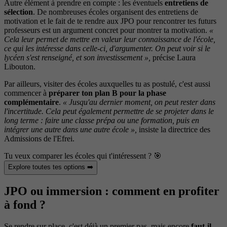
Autre élément à prendre en compte : les éventuels
entretiens de
sélection
. De nombreuses écoles organisent des entretiens de
motivation et le fait de te rendre aux JPO pour rencontrer tes futurs
professeurs est un argument concret pour montrer ta motivation.
«
Cela leur permet de mettre en valeur leur connaissance de l'école,
ce qui les intéresse dans celle-ci, d'argumenter. On peut voir si le
lycéen s'est renseigné, et son investissement »,
précise Laura
Libouton.
Par ailleurs, visiter des écoles auxquelles tu as postulé, c'est aussi
commencer à
préparer ton plan B pour la phase
complémentaire
.
« Jusqu'au dernier moment, on peut rester dans
l'incertitude. Cela peut également permettre de se projeter dans le
long terme : faire une classe prépa ou une formation, puis en
intégrer une autre dans une autre école »,
insiste la directrice des
Admissions de l'Efrei.
Tu veux comparer les écoles qui t'intéressent ? 🎯
Explore toutes tes options ➡️
JPO ou immersion : comment en profiter
à fond ?
Se rendre sur place, c'est déjà un premier pas, mais encore
faut-il