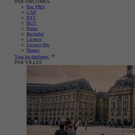
PAR DIPLÔMES
Bac PRO
CAP
BTS
BUT
Prépa
Bachelor
Licence
Licence Pro
Master
Tous les diplômes
PAR VILLES