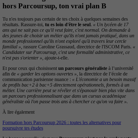
hors Parcoursup, ton vrai plan B
Tu n'es toujours pas certain de tes choix à quelques semaines des
résultats. Rassure-toi,
tu es loin d'être le seul
.
« Un lycéen de 17
ans qui ne sait pas ce qu'il veut faire, c'est normal. On demande à
des jeunes de choisir un métier qu'ils n'ont jamais pratiqué, dans un
monde professionnel qu'ils n'ont exploré qu'à travers leur cercle
familial »,
rassure Caroline Grassaud, directrice de l'ISCOM Paris.
«
Candidater sur Parcoursup, c'est une formalité administrative, ce
n'est pas s'orienter »,
ajoute-t-elle.
Et pour ceux qui choisissent
un parcours généraliste
à l’université
afin de
« garder les options ouvertes »,
la directrice de l’école de
communication parisienne nuance :
« L'économie a un besoin massif
de profils bac+2 à bac+5 directement opérationnels, formés à un
métier. Une carrière peut se révéler et s'épanouir bien plus vite dans
un parcours professionnalisant que dans un cursus académique
généraliste où l'on passe trois ans à chercher ce qu'on va faire ».
À lire également
Formation hors Parcoursup 2026 : toutes les alternatives pour
poursuivre tes études