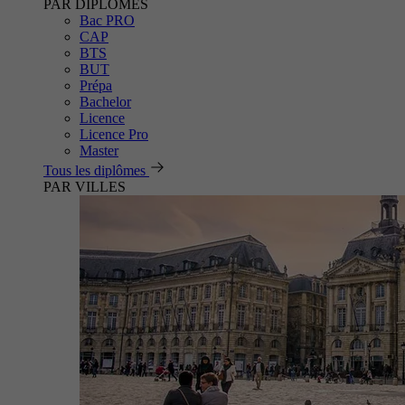
PAR DIPLÔMES
Bac PRO
CAP
BTS
BUT
Prépa
Bachelor
Licence
Licence Pro
Master
Tous les diplômes
PAR VILLES