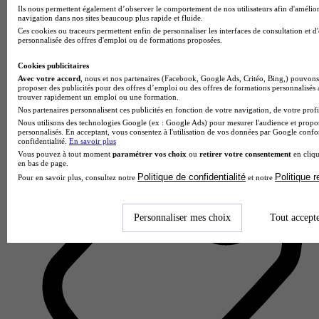
Ils nous permettent également d’observer le comportement de nos utilisateurs afin d'amélior
navigation dans nos sites beaucoup plus rapide et fluide.
Ces cookies ou traceurs permettent enfin de personnaliser les interfaces de consultation et d
personnalisée des offres d'emploi ou de formations proposées.
Cookies publicitaires
Rocket School - Toulouse
Avec votre accord
, nous et nos partenaires (Facebook, Google Ads, Critéo, Bing,) pouvons 
proposer des publicités pour des offres d’emploi ou des offres de formations personnalisés
trouver rapidement un emploi ou une formation.
Aucun avis
Nos partenaires personnalisent ces publicités en fonction de votre navigation, de votre profil
Toulouse
Nous utilisons des technologies Google (ex : Google Ads) pour mesurer l'audience et propos
personnalisés. En acceptant, vous consentez à l'utilisation de vos données par Google conf
confidentialité.
En savoir plus
Vous pouvez à tout moment
paramétrer vos choix
ou
retirer votre consentement
en cliqu
en bas de page.
Politique de confidentialité
Politique 
Pour en savoir plus, consultez notre
et notre
Personnaliser mes choix
Tout accept