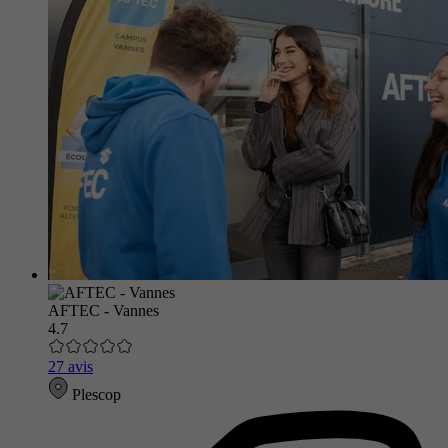
AFTEC - Vannes
4.7
27 avis
Plescop