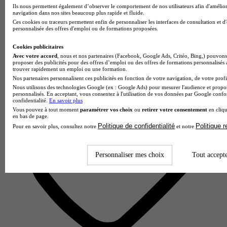
Ils nous permettent également d’observer le comportement de nos utilisateurs afin d'amélior
PPA SPORT - AIX
navigation dans nos sites beaucoup plus rapide et fluide.
Ces cookies ou traceurs permettent enfin de personnaliser les interfaces de consultation et d
Aucun avis
personnalisée des offres d'emploi ou de formations proposées.
Aix-en-Provence
Cookies publicitaires
Avec votre accord
, nous et nos partenaires (Facebook, Google Ads, Critéo, Bing,) pouvons 
proposer des publicités pour des offres d’emploi ou des offres de formations personnalisés
trouver rapidement un emploi ou une formation.
Nos partenaires personnalisent ces publicités en fonction de votre navigation, de votre profil
Nous utilisons des technologies Google (ex : Google Ads) pour mesurer l'audience et propos
personnalisés. En acceptant, vous consentez à l'utilisation de vos données par Google conf
confidentialité.
En savoir plus
Vous pouvez à tout moment
paramétrer vos choix
ou
retirer votre consentement
en cliqu
en bas de page.
Politique de confidentialité
Politique 
Pour en savoir plus, consultez notre
et notre
Personnaliser mes choix
Tout accept