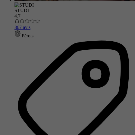
STUDI
4.7
867 avis
Pérols