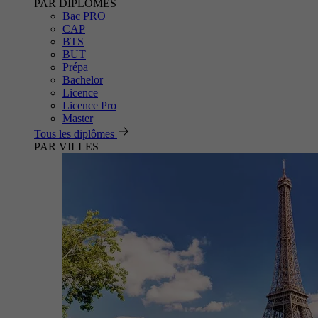
PAR DIPLÔMES
Bac PRO
CAP
BTS
BUT
Prépa
Bachelor
Licence
Licence Pro
Master
Tous les diplômes
PAR VILLES