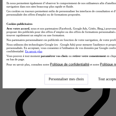
Ils nous permettent également d’observer le comportement de nos utilisateurs afin d'amélior
navigation dans nos sites beaucoup plus rapide et fluide.
Ces cookies ou traceurs permettent enfin de personnaliser les interfaces de consultation et d
personnalisée des offres d'emploi ou de formations proposées.
Cookies publicitaires
Avec votre accord
, nous et nos partenaires (Facebook, Google Ads, Critéo, Bing,) pouvons 
Bâtiment CFA Bretagne – Campus de Montgermont
proposer des publicités pour des offres d’emploi ou des offres de formations personnalisés
trouver rapidement un emploi ou une formation.
Aucun avis
Nos partenaires personnalisent ces publicités en fonction de votre navigation, de votre profil
Nous utilisons des technologies Google (ex : Google Ads) pour mesurer l'audience et propos
Montgermont
personnalisés. En acceptant, vous consentez à l'utilisation de vos données par Google conf
confidentialité.
En savoir plus
Vous pouvez à tout moment
paramétrer vos choix
ou
retirer votre consentement
en cliqu
en bas de page.
Politique de confidentialité
Politique 
Pour en savoir plus, consultez notre
et notre
Personnaliser mes choix
Tout accept