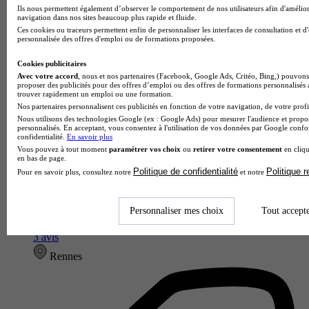
Ils nous permettent également d’observer le comportement de nos utilisateurs afin d'amélior
navigation dans nos sites beaucoup plus rapide et fluide.
Ces cookies ou traceurs permettent enfin de personnaliser les interfaces de consultation et d
personnalisée des offres d'emploi ou de formations proposées.
Cookies publicitaires
Avec votre accord
, nous et nos partenaires (Facebook, Google Ads, Critéo, Bing,) pouvons 
proposer des publicités pour des offres d’emploi ou des offres de formations personnalisés
trouver rapidement un emploi ou une formation.
Nos partenaires personnalisent ces publicités en fonction de votre navigation, de votre profil
Nous utilisons des technologies Google (ex : Google Ads) pour mesurer l'audience et propos
personnalisés. En acceptant, vous consentez à l'utilisation de vos données par Google conf
confidentialité.
En savoir plus
Vous pouvez à tout moment
paramétrer vos choix
ou
retirer votre consentement
en cliqu
en bas de page.
Politique de confidentialité
Politique 
Pour en savoir plus, consultez notre
et notre
SUP DE VINCI - Rennes
4.0
Personnaliser mes choix
Tout accept
3 avis
Rennes