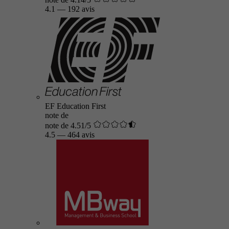
4.1
—
192 avis
EF Education First
note de
note de 4.51/5
4.5
—
464 avis