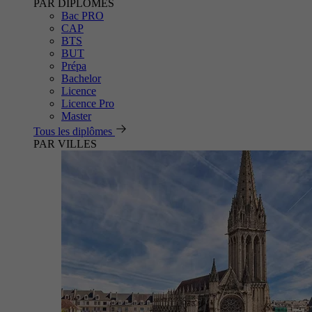
PAR DIPLÔMES
Bac PRO
CAP
BTS
BUT
Prépa
Bachelor
Licence
Licence Pro
Master
Tous les diplômes
PAR VILLES